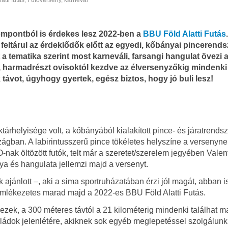
latti futás
,
Futóverseny
,
karnevál
mpontból is érdekes lesz 2022-ben a
BBU Föld Alatti Futás
.
feltárul az érdeklődők előtt az egyedi, kőbányai pincerends
a tematika szerint most karneváli, farsangi hangulat övezi 
, harmadrészt ovisoktól kezdve az élversenyzőkig mindenki 
ávot, úgyhogy gyertek, egész biztos, hogy jó buli lesz!
árhelyisége volt, a kőbányából kialakított pince- és járatrendsz
ágban. A labirintusszerű pince tökéletes helyszíne a versenyne
nak öltözött futók, telt már a szeretet/szerelem jegyében Valen
ya és hangulata jellemzi majd a versenyt.
ajánlott –, aki a sima sportruházatában érzi jól magát, abban i
s emlékezetes marad majd a 2022-es BBU Föld Alatti Futás.
ezek, a 300 méteres távtól a 21 kilométerig mindenki találhat 
ládok jelenlétére, akiknek sok egyéb meglepetéssel szolgálunk