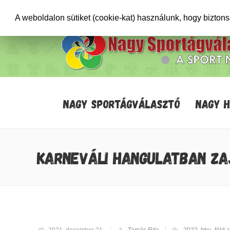
+36706471652
info@sportagvalaszto.hu
A weboldalon sütiket (cookie-kat) használunk, hogy bizton
NAGY SPORTÁGVÁLASZTÓ
NAGY 
KARNEVÁLI HANGULATBAN ZAJ