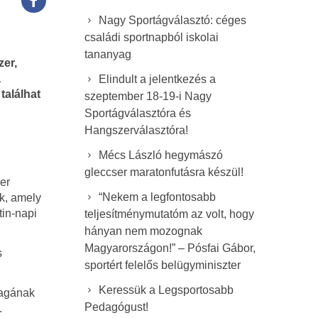
Nagy Sportágválasztó: céges
családi sportnapból iskolai
tananyag
zer,
a
Elindult a jelentkezés a
találhat
szeptember 18-19-i Nagy
Sportágválasztóra és
Hangszerválasztóra!
Mécs László hegymászó
gleccser maratonfutásra készül!
er
“Nekem a legfontosabb
k, amely
tin-napi
teljesítménymutatóm az volt, hogy
hányan nem mozognak
Magyarországon!” – Pósfai Gábor,
s
sportért felelős belügyminiszter
Keressük a Legsportosabb
magának
Pedagógust!
.