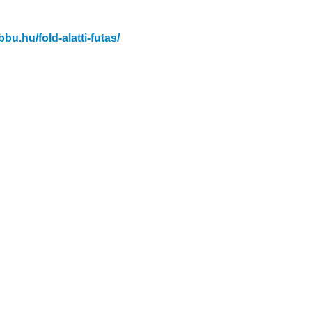
/bbu.hu/fold-alatti-futas/