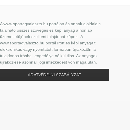
A www.sportagvalaszto.hu portálon és annak aloldalain
található összes szöveges és képi anyag a honlap
üzemeltetőjének szellemi tulajdonát képezi. A
www.sportagvalaszto.hu portál írott és képi anyagait
elektronikus vagy nyomtatott formában újraközölni a
tulajdonos írásbeli engedélye nélkül tilos. Az anyagok
újraközlése azonnali jogi intézkedést von maga után.
ADATVÉDELMI SZABÁLYZAT