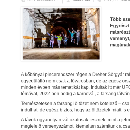
2021. december 21.
Tamás Rita
2022
,
bbu
,
föld a
Több sze
Egyrészt 
másrészt 
versenyt
magának t
A kőbányai pincerendszer régen a Dreher Sörgyár rakt
egyedülálló nem csak a fővárosban, de az egész orsz
minden évben más tematikát kap. Indultak itt már UFO-
témával, 2022-ben pedig a karnevál, a farsang látván
Természetesen a farsangi öltözet nem kötelező – csak 
indulhat, de egész biztos, hogy az öltözetek miatt i
A távok ugyanolyan változatosak lesznek, mint a jelm
megfelelő versenyszámot, kiemelten számítunk a csa