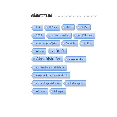
CÍMKEFELHŐ
2022
2021
6:3
100 év
2028
active mum life
Adolf Balázs
adománygyűjtés
Aerobik
Agility
ajánló
Aikido
Akadályfutás
akrobatika
akrobatikus kosárlabda
akrobatikus rock and roll
aktív kikapcsolódás
alkalmi sport
Alkohol
Allergia