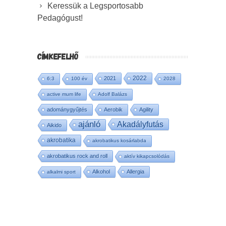
Keressük a Legsportosabb
Pedagógust!
CÍMKEFELHŐ
2022
2021
6:3
100 év
2028
active mum life
Adolf Balázs
adománygyűjtés
Aerobik
Agility
ajánló
Akadályfutás
Aikido
akrobatika
akrobatikus kosárlabda
akrobatikus rock and roll
aktív kikapcsolódás
Alkohol
Allergia
alkalmi sport