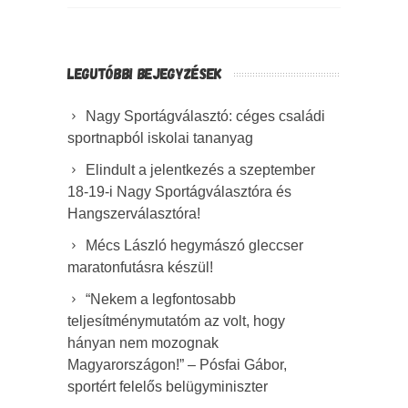
LEGUTÓBBI BEJEGYZÉSEK
Nagy Sportágválasztó: céges családi
sportnapból iskolai tananyag
Elindult a jelentkezés a szeptember
18-19-i Nagy Sportágválasztóra és
Hangszerválasztóra!
Mécs László hegymászó gleccser
maratonfutásra készül!
“Nekem a legfontosabb
teljesítménymutatóm az volt, hogy
hányan nem mozognak
Magyarországon!” – Pósfai Gábor,
sportért felelős belügyminiszter