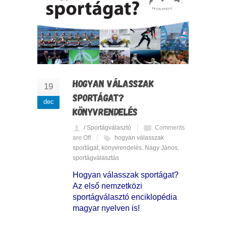
HOGYAN VÁLASSZAK
19
SPORTÁGAT?
dec
KÖNYVRENDELÉS
/ Sportágválasztó
Comments
are Off
hogyan válasszak
sportágat
,
könyvrendelés
,
Nagy János
,
sportágválasztás
Hogyan válasszak sportágat?
Az első nemzetközi
sportágválasztó enciklopédia
magyar nyelven is!