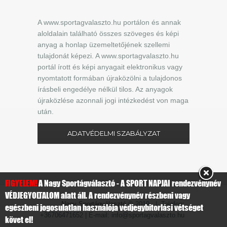
A www.sportagvalaszto.hu portálon és annak
aloldalain található összes szöveges és képi
anyag a honlap üzemeltetőjének szellemi
tulajdonát képezi. A www.sportagvalaszto.hu
portál írott és képi anyagait elektronikus vagy
nyomtatott formában újraközölni a tulajdonos
írásbeli engedélye nélkül tilos. Az anyagok
újraközlése azonnali jogi intézkedést von maga
után.
ADATVÉDELMI SZABÁLYZAT
FIGYELEM!
A Nagy Sportágválasztó - A SPORT NAPJAI rendezvénynév
VÉDJEGYOLTALOM alatt áll. A rendezvénynév részbeni vagy
Nagy Sportágválasztó
© 2019 | Telefon:
egészbeni jogosulatlan használója védjegybitorlási vétséget
+36706471652 | E-mail: info@sportagvalaszto.hu
követ el!