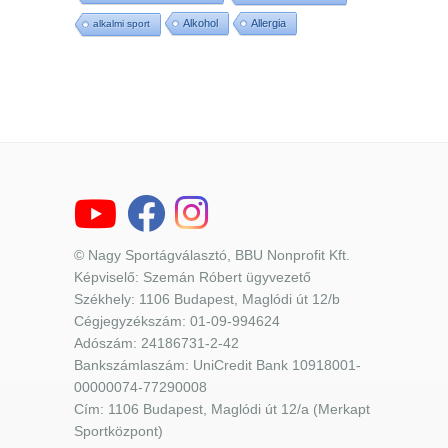
Alkohol
Allergia
alkalmi sport
© Nagy Sportágválasztó, BBU Nonprofit Kft.
Képviselő: Szemán Róbert ügyvezető
Székhely: 1106 Budapest, Maglódi út 12/b
Cégjegyzékszám: 01-09-994624
Adószám: 24186731-2-42
Bankszámlaszám: UniCredit Bank 10918001-
00000074-77290008
Cím: 1106 Budapest, Maglódi út 12/a (Merkapt
Sportközpont)