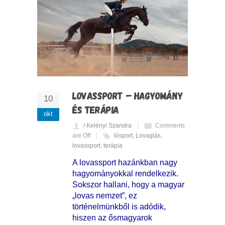
LOVASSPORT – HAGYOMÁNY
10
ÉS TERÁPIA
okt
/ Kelényi Szandra
Comments
are Off
lósport
,
Lovaglás
,
lovassport
,
terápia
A lovassport hazánkban nagy
hagyományokkal rendelkezik.
Sokszor hallani, hogy a magyar
„lovas nemzet”, ez
történelmünkből is adódik,
hiszen az ősmagyarok