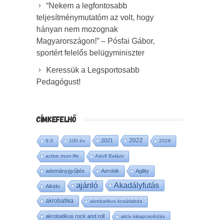
“Nekem a legfontosabb
teljesítménymutatóm az volt, hogy
hányan nem mozognak
Magyarországon!” – Pósfai Gábor,
sportért felelős belügyminiszter
Keressük a Legsportosabb
Pedagógust!
CÍMKEFELHŐ
2022
2021
6:3
100 év
2028
active mum life
Adolf Balázs
adománygyűjtés
Aerobik
Agility
ajánló
Akadályfutás
Aikido
akrobatika
akrobatikus kosárlabda
akrobatikus rock and roll
aktív kikapcsolódás