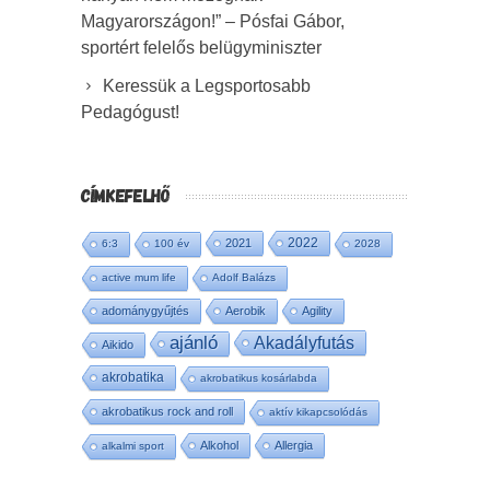
Magyarországon!” – Pósfai Gábor,
sportért felelős belügyminiszter
Keressük a Legsportosabb
Pedagógust!
CÍMKEFELHŐ
2022
2021
6:3
100 év
2028
active mum life
Adolf Balázs
adománygyűjtés
Aerobik
Agility
ajánló
Akadályfutás
Aikido
akrobatika
akrobatikus kosárlabda
akrobatikus rock and roll
aktív kikapcsolódás
Alkohol
Allergia
alkalmi sport