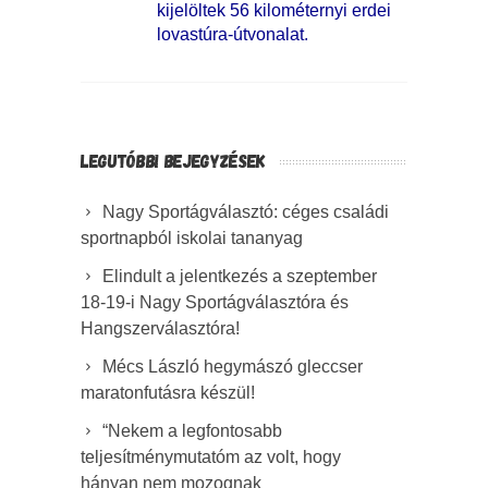
kijelöltek 56 kilométernyi erdei
lovastúra-útvonalat.
LEGUTÓBBI BEJEGYZÉSEK
Nagy Sportágválasztó: céges családi
sportnapból iskolai tananyag
Elindult a jelentkezés a szeptember
18-19-i Nagy Sportágválasztóra és
Hangszerválasztóra!
Mécs László hegymászó gleccser
maratonfutásra készül!
“Nekem a legfontosabb
teljesítménymutatóm az volt, hogy
hányan nem mozognak