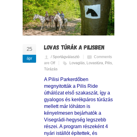
LOVAS TÚRÁK A PILISBEN
25
/ Sportágválasztó
Comments
ápr
are Off
Lovaglás
,
Lovastúra
,
Pilis
,
Túrázás
A Pilisi Parkerdőben
megnyitották a Pilis Ride
úthálózat első szakaszát, így a
gyalogos és kerékpáros túrázás
mellett már lóháton is
kényelmesen bejárhatók a
Visegrádi-hegység legszebb
részei. A program részeként 4
nyári istállót építettek, és