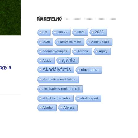
CÍMKEFELHŐ
2022
2021
6:3
100 év
2028
active mum life
Adolf Balázs
adománygyűjtés
Aerobik
Agility
ajánló
Aikido
hogy a
Akadályfutás
akrobatika
akrobatikus kosárlabda
akrobatikus rock and roll
aktív kikapcsolódás
alkalmi sport
Alkohol
Allergia