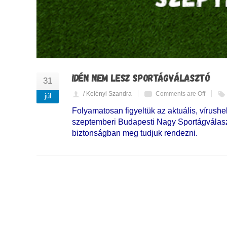
IDÉN NEM LESZ SPORTÁGVÁLASZTÓ
31
/ Kelényi Szandra
Comments are Off
júl
Folyamatosan figyeltük az aktuális, vírush
szeptemberi Budapesti Nagy Sportágválasz
biztonságban meg tudjuk rendezni.