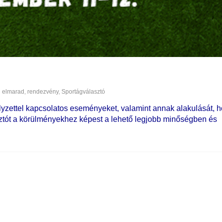
elmarad
,
rendezvény
,
Sportágválasztó
elyzettel kapcsolatos eseményeket, valamint annak alakulását, 
tót a körülményekhez képest a lehető legjobb minőségben és