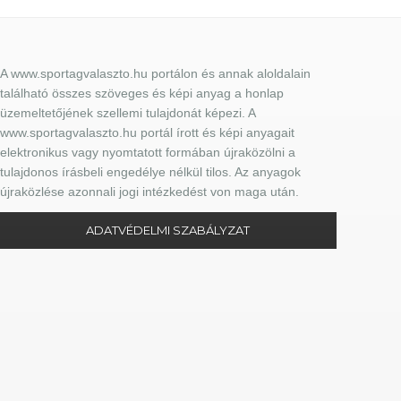
A www.sportagvalaszto.hu portálon és annak aloldalain
található összes szöveges és képi anyag a honlap
üzemeltetőjének szellemi tulajdonát képezi. A
www.sportagvalaszto.hu portál írott és képi anyagait
elektronikus vagy nyomtatott formában újraközölni a
tulajdonos írásbeli engedélye nélkül tilos. Az anyagok
újraközlése azonnali jogi intézkedést von maga után.
ADATVÉDELMI SZABÁLYZAT