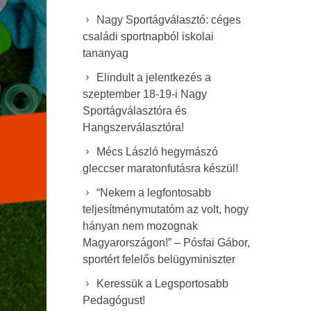
Nagy Sportágválasztó: céges
családi sportnapból iskolai
tananyag
Elindult a jelentkezés a
szeptember 18-19-i Nagy
Sportágválasztóra és
Hangszerválasztóra!
Mécs László hegymászó
gleccser maratonfutásra készül!
“Nekem a legfontosabb
teljesítménymutatóm az volt, hogy
hányan nem mozognak
Magyarországon!” – Pósfai Gábor,
sportért felelős belügyminiszter
Keressük a Legsportosabb
Pedagógust!