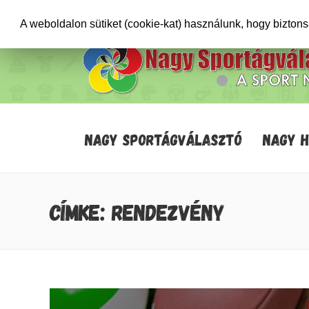
+36706471652
info@sportagvalaszto.hu
A weboldalon sütiket (cookie-kat) használunk, hogy bizton
NAGY SPORTÁGVÁLASZTÓ
NAGY 
CÍMKE: RENDEZVÉNY