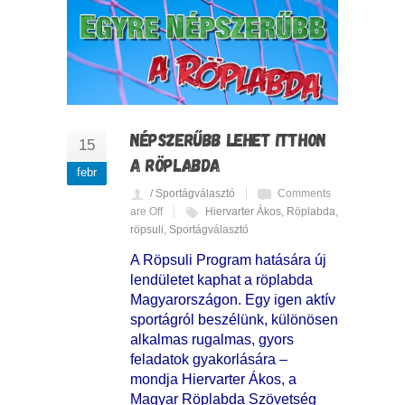
NÉPSZERŰBB LEHET ITTHON
15
A RÖPLABDA
febr
/ Sportágválasztó
Comments
are Off
Hiervarter Ákos
,
Röplabda
,
röpsuli
,
Sportágválasztó
A Röpsuli Program hatására új
lendületet kaphat a röplabda
Magyarországon. Egy igen aktív
sportágról beszélünk, különösen
alkalmas rugalmas, gyors
feladatok gyakorlására –
mondja Hiervarter Ákos, a
Magyar Röplabda Szövetség