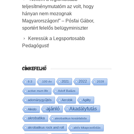
teljesítménymutatóm az volt, hogy
hányan nem mozognak
Magyarországon!” – Pósfai Gábor,
sportért felelős belügyminiszter
Keressük a Legsportosabb
Pedagógust!
CÍMKEFELHŐ
2022
2021
6:3
100 év
2028
active mum life
Adolf Balázs
adománygyűjtés
Aerobik
Agility
ajánló
Akadályfutás
Aikido
akrobatika
akrobatikus kosárlabda
akrobatikus rock and roll
aktív kikapcsolódás