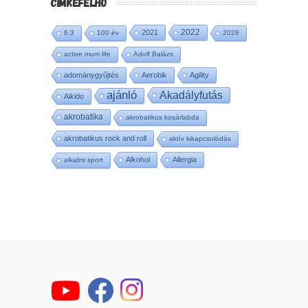
CÍMKEFELHŐ
2022
2021
6:3
100 év
2028
active mum life
Adolf Balázs
adománygyűjtés
Aerobik
Agility
ajánló
Akadályfutás
Aikido
akrobatika
akrobatikus kosárlabda
akrobatikus rock and roll
aktív kikapcsolódás
Alkohol
Allergia
alkalmi sport