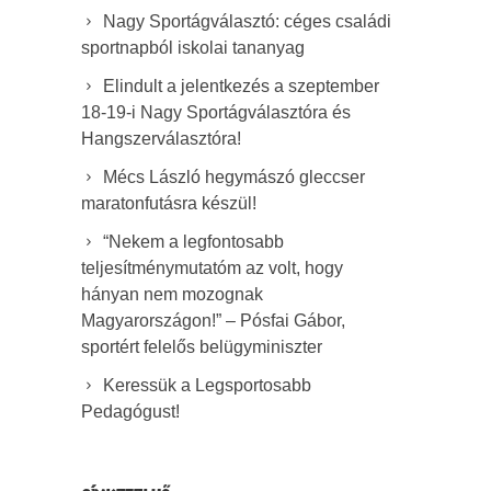
Nagy Sportágválasztó: céges családi
sportnapból iskolai tananyag
Elindult a jelentkezés a szeptember
18-19-i Nagy Sportágválasztóra és
Hangszerválasztóra!
Mécs László hegymászó gleccser
maratonfutásra készül!
“Nekem a legfontosabb
teljesítménymutatóm az volt, hogy
hányan nem mozognak
Magyarországon!” – Pósfai Gábor,
sportért felelős belügyminiszter
Keressük a Legsportosabb
Pedagógust!