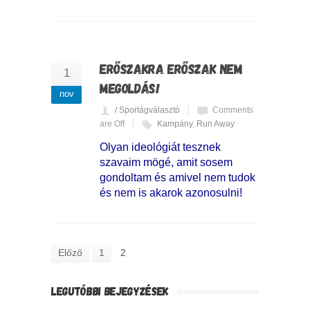
ERŐSZAKRA ERŐSZAK NEM
1
MEGOLDÁS!
nov
/ Sportágválasztó
Comments
are Off
Kampány
,
Run Away
Olyan ideológiát tesznek
szavaim mögé, amit sosem
gondoltam és amivel nem tudok
és nem is akarok azonosulni!
Előző
1
2
LEGUTÓBBI BEJEGYZÉSEK