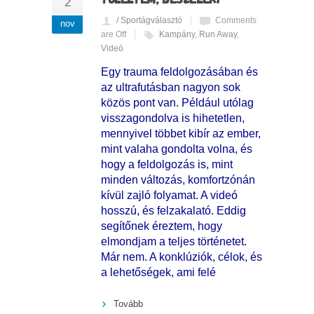
2
/ Sportágválasztó
Comments
nov
are Off
Kampány
,
Run Away
,
Videó
Egy trauma feldolgozásában és
az ultrafutásban nagyon sok
közös pont van. Például utólag
visszagondolva is hihetetlen,
mennyivel többet kibír az ember,
mint valaha gondolta volna, és
hogy a feldolgozás is, mint
minden változás, komfortzónán
kívül zajló folyamat. A videó
hosszú, és felzakalató. Eddig
segítőnek éreztem, hogy
elmondjam a teljes történetet.
Már nem. A konklúziók, célok, és
a lehetőségek, ami felé
Tovább