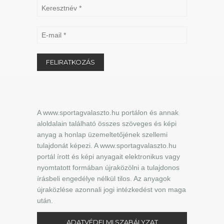
A www.sportagvalaszto.hu portálon és annak
aloldalain található összes szöveges és képi
anyag a honlap üzemeltetőjének szellemi
tulajdonát képezi. A www.sportagvalaszto.hu
portál írott és képi anyagait elektronikus vagy
nyomtatott formában újraközölni a tulajdonos
írásbeli engedélye nélkül tilos. Az anyagok
újraközlése azonnali jogi intézkedést von maga
után.
ADATVÉDELMI SZABÁLYZAT