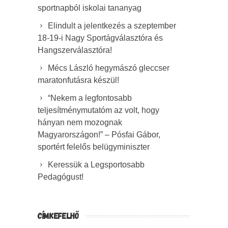
sportnapból iskolai tananyag
Elindult a jelentkezés a szeptember
18-19-i Nagy Sportágválasztóra és
Hangszerválasztóra!
Mécs László hegymászó gleccser
maratonfutásra készül!
“Nekem a legfontosabb
teljesítménymutatóm az volt, hogy
hányan nem mozognak
Magyarországon!” – Pósfai Gábor,
sportért felelős belügyminiszter
Keressük a Legsportosabb
Pedagógust!
CÍMKEFELHŐ