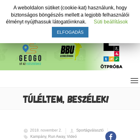
A weboldalon sütiket (cookie-kat) használunk, hogy
biztonságos böngészés mellett a legjobb felhasználói
élményt nyújthassuk látogatóinknak.
Süti beállítások
ELFOGADÁS
TÚLÉLTEM, BESZÉLEK!
2018. november 2.
Sportágválasztó
Kampány
,
Run Away
,
Videó