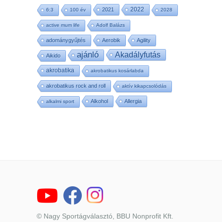
2022
2021
6:3
100 év
2028
active mum life
Adolf Balázs
adománygyűjtés
Aerobik
Agility
ajánló
Akadályfutás
Aikido
akrobatika
akrobatikus kosárlabda
akrobatikus rock and roll
aktív kikapcsolódás
Alkohol
Allergia
alkalmi sport
© Nagy Sportágválasztó, BBU Nonprofit Kft.