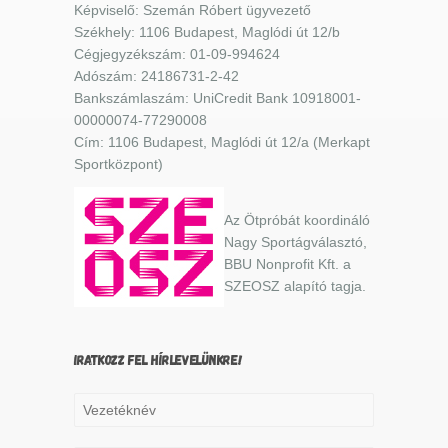
Képviselő: Szemán Róbert ügyvezető
Székhely: 1106 Budapest, Maglódi út 12/b
Cégjegyzékszám: 01-09-994624
Adószám: 24186731-2-42
Bankszámlaszám: UniCredit Bank 10918001-
00000074-77290008
Cím: 1106 Budapest, Maglódi út 12/a (Merkapt
Sportközpont)
Az Ötpróbát koordináló
Nagy Sportágválasztó,
BBU Nonprofit Kft. a
SZEOSZ alapító tagja.
IRATKOZZ FEL HÍRLEVELÜNKRE!