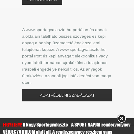
A www.sportagvalaszto.hu portálon és annak
aloldalain található összes szöveges és képi
anyag a honlap üzemeltetőjének szellemi
tulajdonát képezi. A www.sportagvalaszto.hu
portál írott és képi anyagait elektronikus vagy
nyomtatott formában újraközölni a tulajdonos
írásbeli engedélye nélkül tilos. Az anyagok
újraközlése azonnali jogi intézkedést von maga
után.
ADATVÉDELMI SZABÁLYZAT
FIGYELEM!
A Nagy Sportágválasztó - A SPORT NAPJAI rendezvénynév
VÉDJEGYOLTALOM alatt áll. A rendezvénynév részbeni vagy