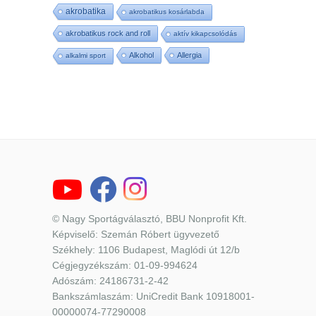
akrobatika
akrobatikus kosárlabda
akrobatikus rock and roll
aktív kikapcsolódás
Alkohol
Allergia
alkalmi sport
© Nagy Sportágválasztó, BBU Nonprofit Kft.
Képviselő: Szemán Róbert ügyvezető
Székhely: 1106 Budapest, Maglódi út 12/b
Cégjegyzékszám: 01-09-994624
Adószám: 24186731-2-42
Bankszámlaszám: UniCredit Bank 10918001-
00000074-77290008