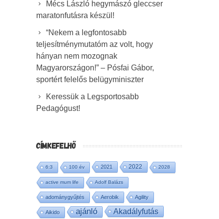
Mécs László hegymászó gleccser
maratonfutásra készül!
“Nekem a legfontosabb
teljesítménymutatóm az volt, hogy
hányan nem mozognak
Magyarországon!” – Pósfai Gábor,
sportért felelős belügyminiszter
Keressük a Legsportosabb
Pedagógust!
CÍMKEFELHŐ
2022
2021
6:3
100 év
2028
active mum life
Adolf Balázs
adománygyűjtés
Aerobik
Agility
ajánló
Akadályfutás
Aikido