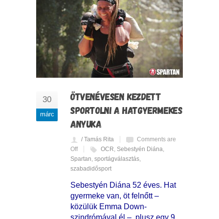
ÖTVENÉVESEN KEZDETT
30
SPORTOLNI A HATGYERMEKES
márc
ANYUKA
/ Tamás Rita
Comments are
Off
OCR
,
Sebestyén Diána
,
Spartan
,
sportágválasztás
,
szabadidősport
Sebestyén Diána 52 éves. Hat
gyermeke van, öt felnőtt –
közülük Emma Down-
szindrómával él –, plusz egy 9