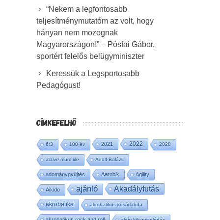
“Nekem a legfontosabb
teljesítménymutatóm az volt, hogy
hányan nem mozognak
Magyarországon!” – Pósfai Gábor,
sportért felelős belügyminiszter
Keressük a Legsportosabb
Pedagógust!
CÍMKEFELHŐ
2022
2021
6:3
100 év
2028
active mum life
Adolf Balázs
adománygyűjtés
Aerobik
Agility
ajánló
Akadályfutás
Aikido
akrobatika
akrobatikus kosárlabda
akrobatikus rock and roll
aktív kikapcsolódás