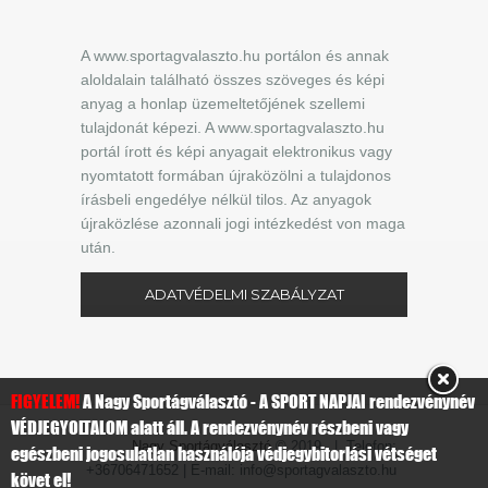
A www.sportagvalaszto.hu portálon és annak
aloldalain található összes szöveges és képi
anyag a honlap üzemeltetőjének szellemi
tulajdonát képezi. A www.sportagvalaszto.hu
portál írott és képi anyagait elektronikus vagy
nyomtatott formában újraközölni a tulajdonos
írásbeli engedélye nélkül tilos. Az anyagok
újraközlése azonnali jogi intézkedést von maga
után.
ADATVÉDELMI SZABÁLYZAT
FIGYELEM!
A Nagy Sportágválasztó - A SPORT NAPJAI rendezvénynév
VÉDJEGYOLTALOM alatt áll. A rendezvénynév részbeni vagy
Nagy Sportágválasztó
© 2019 | Telefon:
egészbeni jogosulatlan használója védjegybitorlási vétséget
+36706471652 | E-mail: info@sportagvalaszto.hu
követ el!