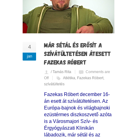
MÁR SÉTÁL ÉS ERŐSÍT A
4
SZÍVÁTÜLTETÉSEN ÁTESETT
jan
FAZEKAS RÓBERT
/ Tamás Rita
Comments are
Off
Atlétika
,
Fazekas Róbert
,
szívátültetés
Fazekas Róbert december 16-
án esett át szívátültetésen. Az
Európa-bajnok és világbajnoki
ezüstérmes diszkoszvető azóta
is a Városmajori Szív- és
Érgyógyászati Klinikán
lábadozik, már sétál és az