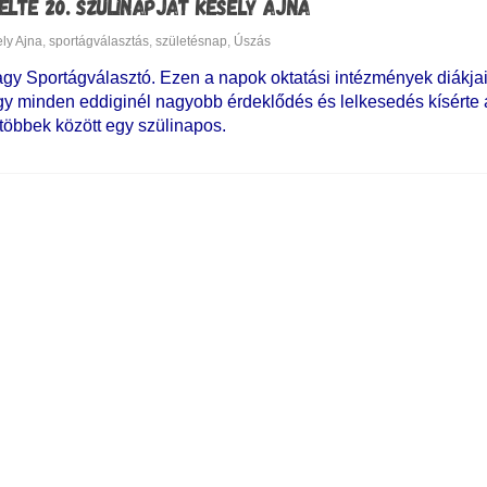
LTE 20. SZÜLINAPJÁT KÉSELY AJNA
ly Ajna
,
sportágválasztás
,
születésnap
,
Úszás
gy Sportágválasztó. Ezen a napok oktatási intézmények diákja
gy minden eddiginél nagyobb érdeklődés és lelkesedés kísérte
, többek között egy szülinapos.