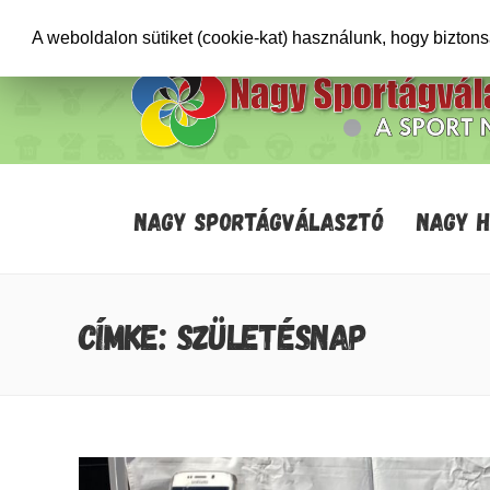
+36706471652
info@sportagvalaszto.hu
A weboldalon sütiket (cookie-kat) használunk, hogy bizton
NAGY SPORTÁGVÁLASZTÓ
NAGY 
CÍMKE: SZÜLETÉSNAP