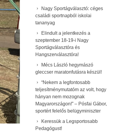
Nagy Sportágválasztó: céges
családi sportnapból iskolai
tananyag
Elindult a jelentkezés a
szeptember 18-19-i Nagy
Sportágválasztóra és
Hangszerválasztóra!
Mécs László hegymászó
gleccser maratonfutásra készül!
“Nekem a legfontosabb
teljesítménymutatóm az volt, hogy
hányan nem mozognak
Magyarországon!” – Pósfai Gábor,
sportért felelős belügyminiszter
Keressük a Legsportosabb
Pedagógust!