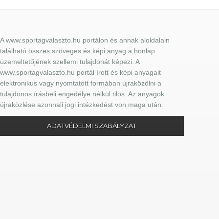
A www.sportagvalaszto.hu portálon és annak aloldalain
található összes szöveges és képi anyag a honlap
üzemeltetőjének szellemi tulajdonát képezi. A
www.sportagvalaszto.hu portál írott és képi anyagait
elektronikus vagy nyomtatott formában újraközölni a
tulajdonos írásbeli engedélye nélkül tilos. Az anyagok
újraközlése azonnali jogi intézkedést von maga után.
ADATVÉDELMI SZABÁLYZAT