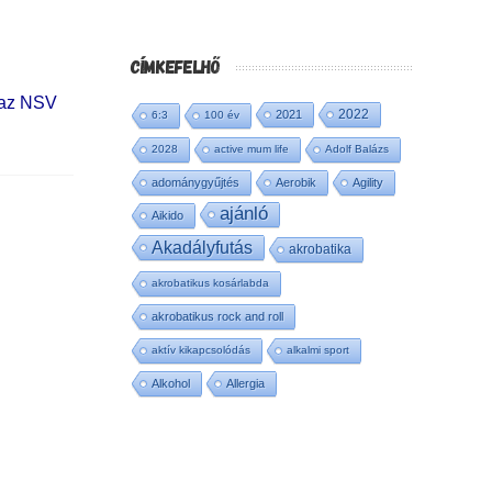
CÍMKEFELHŐ
i
 az NSV
2022
2021
6:3
100 év
2028
active mum life
Adolf Balázs
adománygyűjtés
Aerobik
Agility
ajánló
Aikido
Akadályfutás
akrobatika
akrobatikus kosárlabda
akrobatikus rock and roll
aktív kikapcsolódás
alkalmi sport
Alkohol
Allergia