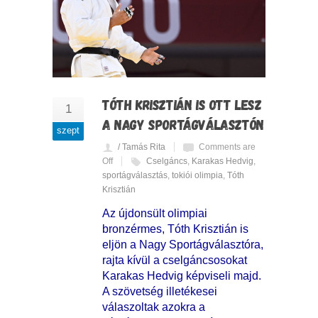
TÓTH KRISZTIÁN IS OTT LESZ
1
A NAGY SPORTÁGVÁLASZTÓN
szept
/ Tamás Rita
Comments are
Off
Cselgáncs
,
Karakas Hedvig
,
sportágválasztás
,
tokiói olimpia
,
Tóth
Krisztián
Az újdonsült olimpiai
bronzérmes, Tóth Krisztián is
eljön a Nagy Sportágválasztóra,
rajta kívül a cselgáncsosokat
Karakas Hedvig képviseli majd.
A szövetség illetékesei
válaszoltak azokra a