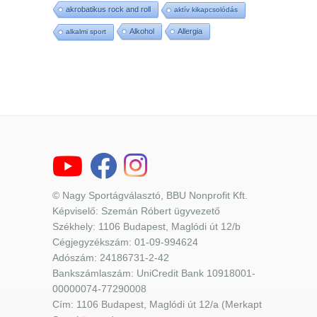
akrobatikus rock and roll
aktív kikapcsolódás
Alkohol
Allergia
alkalmi sport
© Nagy Sportágválasztó, BBU Nonprofit Kft.
Képviselő: Szemán Róbert ügyvezető
Székhely: 1106 Budapest, Maglódi út 12/b
Cégjegyzékszám: 01-09-994624
Adószám: 24186731-2-42
Bankszámlaszám: UniCredit Bank 10918001-
00000074-77290008
Cím: 1106 Budapest, Maglódi út 12/a (Merkapt