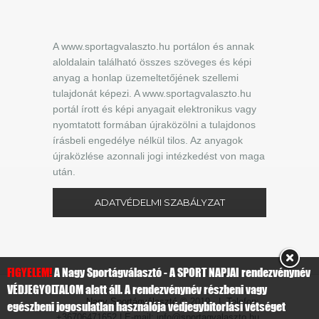
A www.sportagvalaszto.hu portálon és annak
aloldalain található összes szöveges és képi
anyag a honlap üzemeltetőjének szellemi
tulajdonát képezi. A www.sportagvalaszto.hu
portál írott és képi anyagait elektronikus vagy
nyomtatott formában újraközölni a tulajdonos
írásbeli engedélye nélkül tilos. Az anyagok
újraközlése azonnali jogi intézkedést von maga
után.
ADATVÉDELMI SZABÁLYZAT
FIGYELEM!
A Nagy Sportágválasztó - A SPORT NAPJAI rendezvénynév
VÉDJEGYOLTALOM alatt áll. A rendezvénynév részbeni vagy
Nagy Sportágválasztó
© 2019 | Telefon:
egészbeni jogosulatlan használója védjegybitorlási vétséget
+36706471652 | E-mail: info@sportagvalaszto.hu