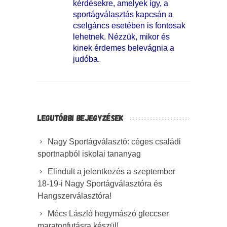
kérdésekre, amelyek így, a
sportágválasztás kapcsán a
cselgáncs esetében is fontosak
lehetnek. Nézzük, mikor és
kinek érdemes belevágnia a
judóba.
LEGUTÓBBI BEJEGYZÉSEK
Nagy Sportágválasztó: céges családi
sportnapból iskolai tananyag
Elindult a jelentkezés a szeptember
18-19-i Nagy Sportágválasztóra és
Hangszerválasztóra!
Mécs László hegymászó gleccser
maratonfutásra készül!