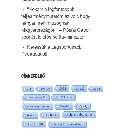
“Nekem a legfontosabb
teljesítménymutatóm az volt, hogy
hányan nem mozognak
Magyarországon!” – Pósfai Gábor,
sportért felelős belügyminiszter
Keressük a Legsportosabb
Pedagógust!
CÍMKEFELHŐ
2022
2021
6:3
100 év
2028
active mum life
Adolf Balázs
adománygyűjtés
Aerobik
Agility
ajánló
Akadályfutás
Aikido
akrobatika
akrobatikus kosárlabda