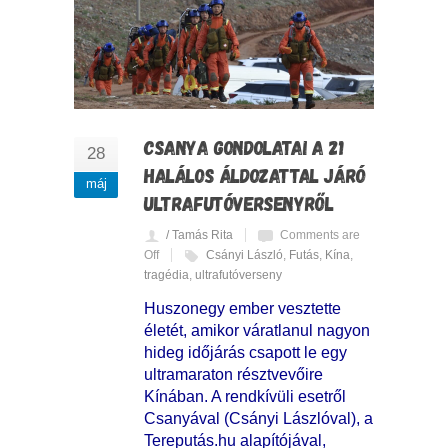
CSANYA GONDOLATAI A 21
28
HALÁLOS ÁLDOZATTAL JÁRÓ
máj
ULTRAFUTÓVERSENYRŐL
/ Tamás Rita
Comments are
Off
Csányi László
,
Futás
,
Kína
,
tragédia
,
ultrafutóverseny
Huszonegy ember vesztette
életét, amikor váratlanul nagyon
hideg időjárás csapott le egy
ultramaraton résztvevőire
Kínában. A rendkívüli esetről
Csanyával (Csányi Lászlóval), a
Tereputás.hu alapítójával,