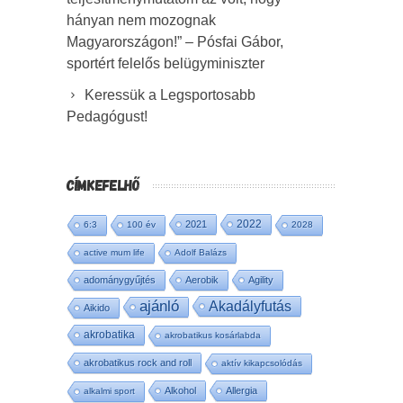
hányan nem mozognak
Magyarországon!” – Pósfai Gábor,
sportért felelős belügyminiszter
Keressük a Legsportosabb
Pedagógust!
CÍMKEFELHŐ
2022
2021
6:3
100 év
2028
active mum life
Adolf Balázs
adománygyűjtés
Aerobik
Agility
ajánló
Akadályfutás
Aikido
akrobatika
akrobatikus kosárlabda
akrobatikus rock and roll
aktív kikapcsolódás
Alkohol
Allergia
alkalmi sport