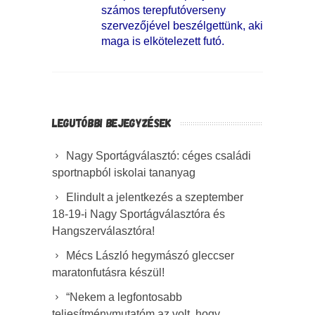
számos terepfutóverseny
szervezőjével beszélgettünk, aki
maga is elkötelezett futó.
LEGUTÓBBI BEJEGYZÉSEK
Nagy Sportágválasztó: céges családi
sportnapból iskolai tananyag
Elindult a jelentkezés a szeptember
18-19-i Nagy Sportágválasztóra és
Hangszerválasztóra!
Mécs László hegymászó gleccser
maratonfutásra készül!
“Nekem a legfontosabb
teljesítménymutatóm az volt, hogy