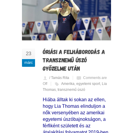
ÓRIÁSI A FELHÁBORODÁS A
23
TRANSZNEMŰ ÚSZÓ
márc
GYŐZELME UTÁN
/ Tamás Rita
Comments are
Off
Amerika
,
egyetemi sport
,
Lia
Thomas
,
transznemű úszó
Hiába álltak ki sokan az ellen,
hogy Lia Thomas elinduljon a
nők versenyében az amerikai
egyetemi úszóbajnokságon, a
férfiként született és az
átalakítási folyamatot 2019-ben