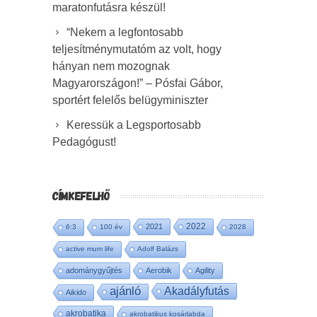
maratonfutásra készül!
“Nekem a legfontosabb
teljesítménymutatóm az volt, hogy
hányan nem mozognak
Magyarországon!” – Pósfai Gábor,
sportért felelős belügyminiszter
Keressük a Legsportosabb
Pedagógust!
CÍMKEFELHŐ
2022
2021
6:3
100 év
2028
active mum life
Adolf Balázs
adománygyűjtés
Aerobik
Agility
ajánló
Akadályfutás
Aikido
akrobatika
akrobatikus kosárlabda