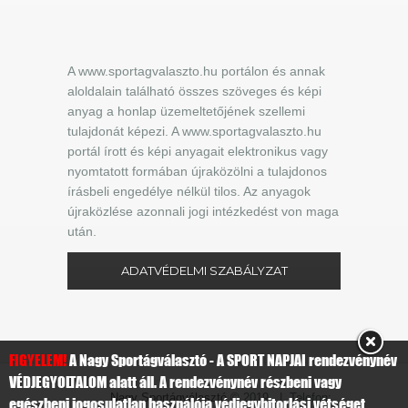
A www.sportagvalaszto.hu portálon és annak
aloldalain található összes szöveges és képi
anyag a honlap üzemeltetőjének szellemi
tulajdonát képezi. A www.sportagvalaszto.hu
portál írott és képi anyagait elektronikus vagy
nyomtatott formában újraközölni a tulajdonos
írásbeli engedélye nélkül tilos. Az anyagok
újraközlése azonnali jogi intézkedést von maga
után.
ADATVÉDELMI SZABÁLYZAT
FIGYELEM!
A Nagy Sportágválasztó - A SPORT NAPJAI rendezvénynév
VÉDJEGYOLTALOM alatt áll. A rendezvénynév részbeni vagy
Nagy Sportágválasztó
© 2019 | Telefon:
egészbeni jogosulatlan használója védjegybitorlási vétséget