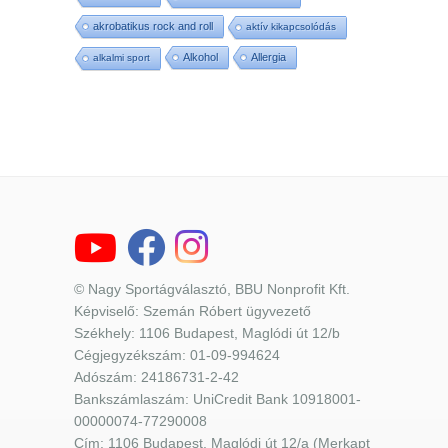
akrobatikus rock and roll
aktív kikapcsolódás
Alkohol
Allergia
alkalmi sport
© Nagy Sportágválasztó, BBU Nonprofit Kft.
Képviselő: Szemán Róbert ügyvezető
Székhely: 1106 Budapest, Maglódi út 12/b
Cégjegyzékszám: 01-09-994624
Adószám: 24186731-2-42
Bankszámlaszám: UniCredit Bank 10918001-
00000074-77290008
Cím: 1106 Budapest, Maglódi út 12/a (Merkapt