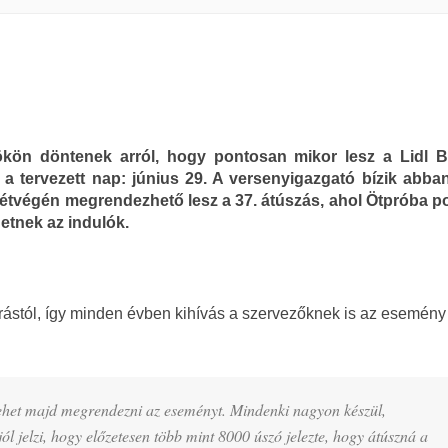
ökön döntenek arról, hogy pontosan mikor lesz a Lidl B
 a tervezett nap: június 29. A versenyigazgató bízik abba
étvégén megrendezhető lesz a 37. átúszás, ahol Ötpróba p
hetnek az indulók.
rástól, így minden évben kihívás a szervezőknek is az esemény
lehet majd megrendezni az eseményt. Mindenki nagyon készül,
ól jelzi, hogy előzetesen több mint 8000 úszó jelezte, hogy átúszná a