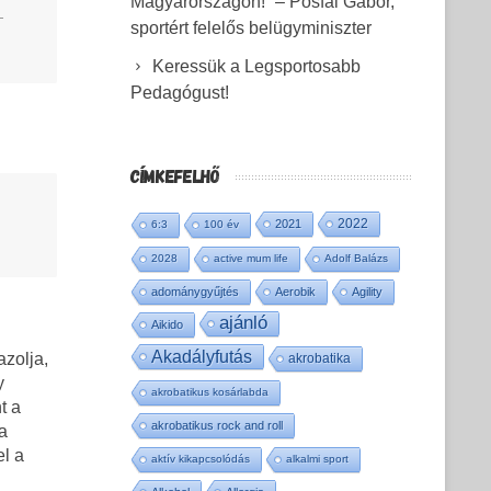
Magyarországon!” – Pósfai Gábor,
–
sportért felelős belügyminiszter
Keressük a Legsportosabb
Pedagógust!
CÍMKEFELHŐ
2022
2021
6:3
100 év
2028
active mum life
Adolf Balázs
adománygyűjtés
Aerobik
Agility
ajánló
Aikido
Akadályfutás
azolja,
akrobatika
y
akrobatikus kosárlabda
t a
akrobatikus rock and roll
a
el a
aktív kikapcsolódás
alkalmi sport