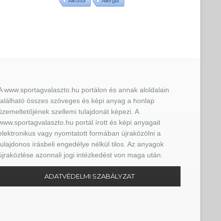
Alkohol
Allergia
A www.sportagvalaszto.hu portálon és annak aloldalain
található összes szöveges és képi anyag a honlap
üzemeltetőjének szellemi tulajdonát képezi. A
www.sportagvalaszto.hu portál írott és képi anyagait
elektronikus vagy nyomtatott formában újraközölni a
tulajdonos írásbeli engedélye nélkül tilos. Az anyagok
újraközlése azonnali jogi intézkedést von maga után.
ADATVÉDELMI SZABÁLYZAT