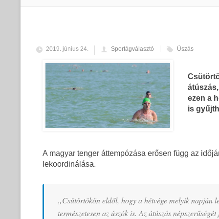
2019. június 24.
Sportágválasztó
Úszás
Csütört
átúszás,
ezen a h
is gyűjt
A magyar tenger áttempózása erősen függ az időjá
lekoordinálása.
„Csütörtökön eldől, hogy a hétvége melyik napján 
természetesen az úszók is. Az átúszás népszerűségét j