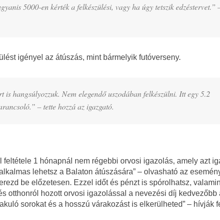
gyanis 5000-en kérték a felkészülési, vagy ha úgy tetszik edzéstervet.” 
ést igényel az átúszás, mint bármelyik futóverseny.
ért is hangsúlyozzuk. Nem elegendő uszodában felkészülni. Itt egy 5.2
arancsoló.” – tette hozzá az igazgató.
l feltétele 1 hónapnál nem régebbi orvosi igazolás, amely azt ig
 alkalmas lehetsz a Balaton átúszására” – olvasható az esemén
erezd be előzetesen. Ezzel időt és pénzt is spórolhatsz, valamin
s otthonról hozott orvosi igazolással a nevezési díj kedvezőbb 
alakuló sorokat és a hosszú várakozást is elkerülheted” – hívják f