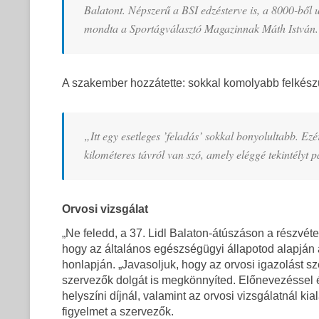
Balatont. Népszerű a BSI edzésterve is, a 8000-ből u
mondta a Sportágválasztó Magazinnak Máth István.
A szakember hozzátette: sokkal komolyabb felkészül
„Itt egy esetleges ’feladás’ sokkal bonyolultabb. Ez
kilométeres távról van szó, amely eléggé tekintélyt p
Orvosi vizsgálat
„Ne feledd, a 37. Lidl Balaton-átúszáson a részvéte
hogy az általános egészségügyi állapotod alapján
honlapján. „Javasoljuk, hogy az orvosi igazolást sz
szervezők dolgát is megkönnyíted. Előnevezéssel é
helyszíni díjnál, valamint az orvosi vizsgálatnál ki
figyelmet a szervezők.