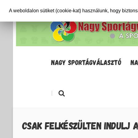
+36706471652
info@sportagvalaszto.hu
A weboldalon sütiket (cookie-kat) használunk, hogy bizton
NAGY SPORTÁGVÁLASZTÓ
NA
|
CSAK FELKÉSZÜLTEN INDULJ 