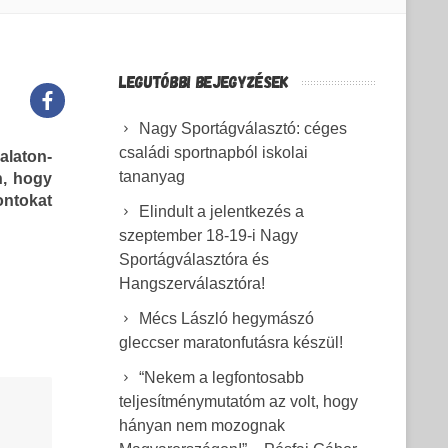
LEGUTÓBBI BEJEGYZÉSEK
Nagy Sportágválasztó: céges
családi sportnapból iskolai
alaton-
tananyag
n, hogy
ontokat
Elindult a jelentkezés a
szeptember 18-19-i Nagy
Sportágválasztóra és
Hangszerválasztóra!
Mécs László hegymászó
gleccser maratonfutásra készül!
“Nekem a legfontosabb
teljesítménymutatóm az volt, hogy
hányan nem mozognak