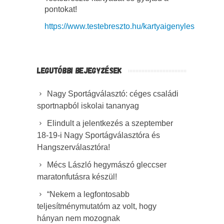
pontokat!
https://www.testebreszto.hu/kartyaigenyles
LEGUTÓBBI BEJEGYZÉSEK
Nagy Sportágválasztó: céges családi
sportnapból iskolai tananyag
Elindult a jelentkezés a szeptember
18-19-i Nagy Sportágválasztóra és
Hangszerválasztóra!
Mécs László hegymászó gleccser
maratonfutásra készül!
“Nekem a legfontosabb
teljesítménymutatóm az volt, hogy
hányan nem mozognak