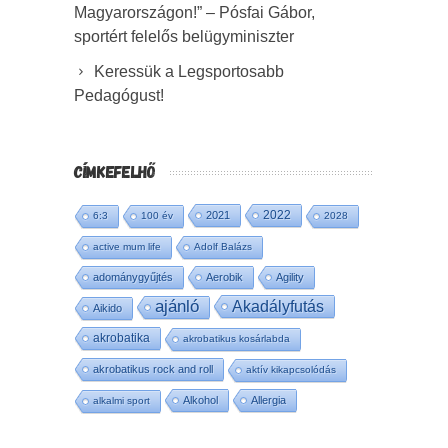
Magyarországon!” – Pósfai Gábor,
sportért felelős belügyminiszter
Keressük a Legsportosabb
Pedagógust!
CÍMKEFELHŐ
2022
2021
6:3
100 év
2028
active mum life
Adolf Balázs
adománygyűjtés
Aerobik
Agility
ajánló
Akadályfutás
Aikido
akrobatika
akrobatikus kosárlabda
akrobatikus rock and roll
aktív kikapcsolódás
Alkohol
Allergia
alkalmi sport