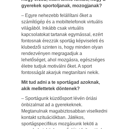
gyerekek sportoljanak, mozogjanak?
– Egyre nehezebb felállítani őket a
számítógép és a mobiltelefonok virtuális
világából. Inkább csak virtuális
kapcsolatokat tartanak egymással, ezért
fontosnak érezzük sportág képviseleti és
klubedzői szinten is, hogy minden olyan
rendezvényen megragadjuk a
lehetőséget, ahol mozgásra, egészséges
életre tudjuk motiválni őket. A sport
fontosságát akarjuk megtanítani nekik.
Mit tud adni a te sportágad azoknak,
akik mellettetek döntenek?
– Sportágunk küzdősport lévén óriási
önbizalmat ad a gyerekeknek.
Megtanulnak magabiztosabban viselkedni
kontakt szituációkban. Játékos,
sportágspecifikus mozgásunk leköti a