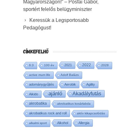
Magyarországon!” – Pósfai Gábor,
sportért felelős belügyminiszter
Keressük a Legsportosabb
Pedagógust!
CÍMKEFELHŐ
2022
2021
6:3
100 év
2028
active mum life
Adolf Balázs
adománygyűjtés
Aerobik
Agility
ajánló
Akadályfutás
Aikido
akrobatika
akrobatikus kosárlabda
akrobatikus rock and roll
aktív kikapcsolódás
Alkohol
Allergia
alkalmi sport