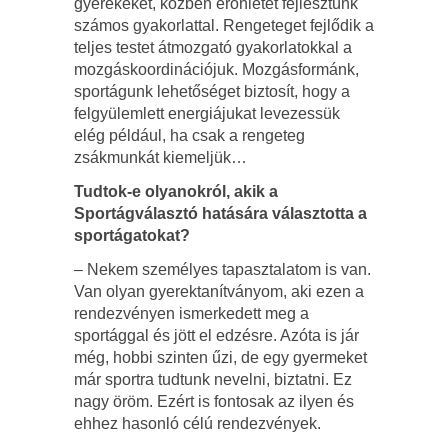
gyerekeket, közben erőnlétet fejlesztünk
számos gyakorlattal. Rengeteget fejlődik a
teljes testet átmozgató gyakorlatokkal a
mozgáskoordinációjuk. Mozgásformánk,
sportágunk lehetőséget biztosít, hogy a
felgyülemlett energiájukat levezessük
elég például, ha csak a rengeteg
zsákmunkát kiemeljük…
Tudtok-e olyanokról, akik a
Sportágválasztó hatására választotta a
sportágatokat?
– Nekem személyes tapasztalatom is van.
Van olyan gyerektanítványom, aki ezen a
rendezvényen ismerkedett meg a
sportággal és jött el edzésre. Azóta is jár
még, hobbi szinten űzi, de egy gyermeket
már sportra tudtunk nevelni, biztatni. Ez
nagy öröm. Ezért is fontosak az ilyen és
ehhez hasonló célú rendezvények.