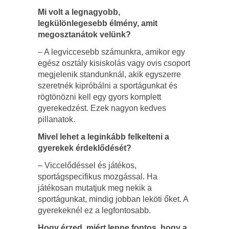
Mi volt a legnagyobb,
legkülönlegesebb élmény, amit
megosztanátok velünk?
– A legviccesebb számunkra, amikor egy
egész osztály kisiskolás vagy ovis csoport
megjelenik standunknál, akik egyszerre
szeretnék kipróbálni a sportágunkat és
rögtönözni kell egy gyors komplett
gyerekedzést. Ezek nagyon kedves
pillanatok.
Mivel lehet a leginkább felkelteni a
gyerekek érdeklődését?
– Viccelődéssel és játékos,
sportágspecifikus mozgással. Ha
játékosan mutatjuk meg nekik a
sportágunkat, mindig jobban leköti őket. A
gyerekeknél ez a legfontosabb.
Hogy érzed, miért lenne fontos, hogy a