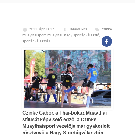
2022. április 27.
Tamás Rita
czinke
muaythaisport
,
muaythai
,
nagy sportágválasztó
,
sportágválasztás
Czinke Gábor, a Thai-boksz Muaythai
stílusát képviselő edző, a Czinke
Muaythaisport vezetője már gyakorlott
résztvevő a Nagy Sportágválasztón.