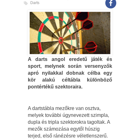
Darts
A darts angol eredetű játék és
sport, melynek során versenyzők
apró nyilakkal dobnak célba egy
kör alakú céltábla különböző
pontértékű szektoraira.
A dartstábla mezőkre van osztva,
melyek további úgynevezett szimpla,
dupla és tripla szektorokra tagoltak. A
mezők számozása egytől húszig
terjed, első ránézésre véletlenszerű.