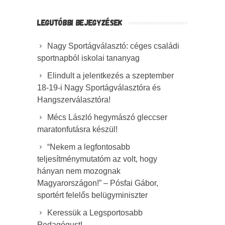
LEGUTÓBBI BEJEGYZÉSEK
Nagy Sportágválasztó: céges családi
sportnapból iskolai tananyag
Elindult a jelentkezés a szeptember
18-19-i Nagy Sportágválasztóra és
Hangszerválasztóra!
Mécs László hegymászó gleccser
maratonfutásra készül!
“Nekem a legfontosabb
teljesítménymutatóm az volt, hogy
hányan nem mozognak
Magyarországon!” – Pósfai Gábor,
sportért felelős belügyminiszter
Keressük a Legsportosabb
Pedagógust!