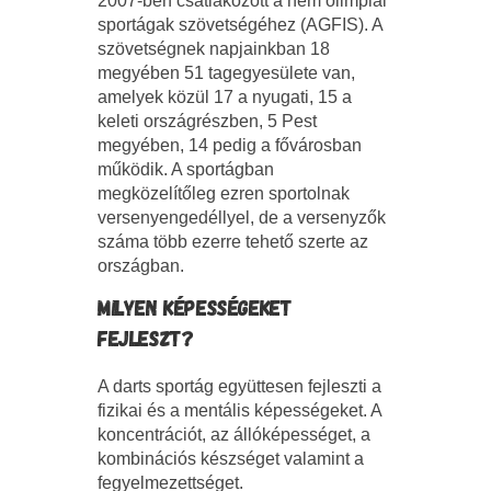
2007-ben csatlakozott a nem olimpiai
sportágak szövetségéhez (AGFIS). A
szövetségnek napjainkban 18
megyében 51 tagegyesülete van,
amelyek közül 17 a nyugati, 15 a
keleti országrészben, 5 Pest
megyében, 14 pedig a fővárosban
működik. A sportágban
megközelítőleg ezren sportolnak
versenyengedéllyel, de a versenyzők
száma több ezerre tehető szerte az
országban.
MILYEN KÉPESSÉGEKET
FEJLESZT?
A darts sportág együttesen fejleszti a
fizikai és a mentális képességeket. A
koncentrációt, az állóképességet, a
kombinációs készséget valamint a
fegyelmezettséget.