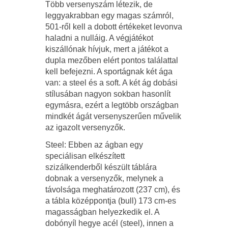
Több versenyszám létezik, de
leggyakrabban egy magas számról,
501-ről kell a dobott értékeket levonva
haladni a nulláig. A végjátékot
kiszállónak hívjuk, mert a játékot a
dupla mezőben elért pontos találattal
kell befejezni. A sportágnak két ága
van: a steel és a soft. A két ág dobási
stílusában nagyon sokban hasonlít
egymásra, ezért a legtöbb országban
mindkét ágát versenyszerűen művelik
az igazolt versenyzők.
Steel: Ebben az ágban egy
speciálisan elkészített
szizálkenderből készült táblára
dobnak a versenyzők, melynek a
távolsága meghatározott (237 cm), és
a tábla középpontja (bull) 173 cm-es
magasságban helyezkedik el. A
dobónyíl hegye acél (steel), innen a