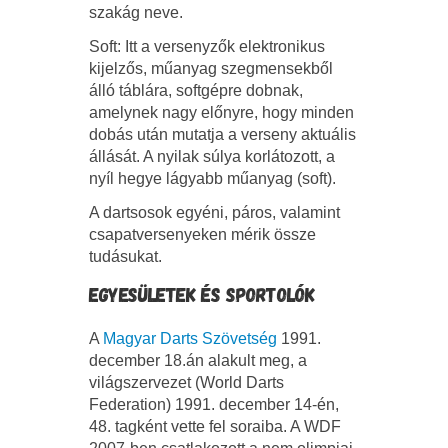
szakág neve.
Soft: Itt a versenyzők elektronikus
kijelzős, műanyag szegmensekből
álló táblára, softgépre dobnak,
amelynek nagy előnyre, hogy minden
dobás után mutatja a verseny aktuális
állását. A nyilak súlya korlátozott, a
nyíl hegye lágyabb műanyag (soft).
A dartsosok egyéni, páros, valamint
csapatversenyeken mérik össze
tudásukat.
EGYESÜLETEK ÉS SPORTOLÓK
A
Magyar Darts Szövetség
1991.
december 18.án alakult meg, a
világszervezet (World Darts
Federation) 1991. december 14-én,
48. tagként vette fel soraiba. A WDF