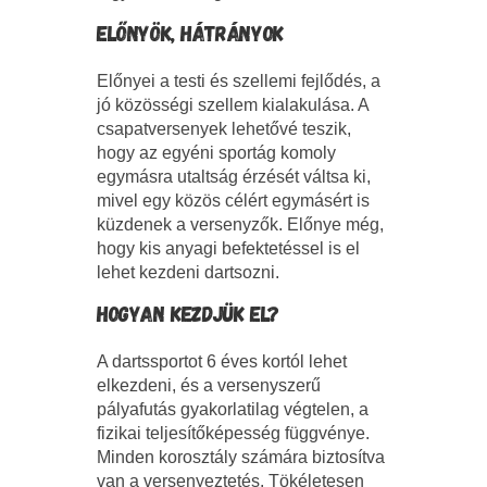
ELŐNYÖK, HÁTRÁNYOK
Előnyei a testi és szellemi fejlődés, a
jó közösségi szellem kialakulása. A
csapatversenyek lehetővé teszik,
hogy az egyéni sportág komoly
egymásra utaltság érzését váltsa ki,
mivel egy közös célért egymásért is
küzdenek a versenyzők. Előnye még,
hogy kis anyagi befektetéssel is el
lehet kezdeni dartsozni.
HOGYAN KEZDJÜK EL?
A dartssportot 6 éves kortól lehet
elkezdeni, és a versenyszerű
pályafutás gyakorlatilag végtelen, a
fizikai teljesítőképesség függvénye.
Minden korosztály számára biztosítva
van a versenyeztetés. Tökéletesen