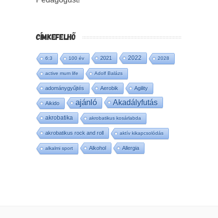
CÍMKEFELHŐ
2022
2021
6:3
100 év
2028
active mum life
Adolf Balázs
adománygyűjtés
Aerobik
Agility
ajánló
Akadályfutás
Aikido
akrobatika
akrobatikus kosárlabda
akrobatikus rock and roll
aktív kikapcsolódás
Alkohol
Allergia
alkalmi sport