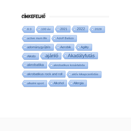
CÍMKEFELHŐ
2022
2021
6:3
100 év
2028
active mum life
Adolf Balázs
adománygyűjtés
Aerobik
Agility
ajánló
Akadályfutás
Aikido
akrobatika
akrobatikus kosárlabda
akrobatikus rock and roll
aktív kikapcsolódás
Alkohol
Allergia
alkalmi sport