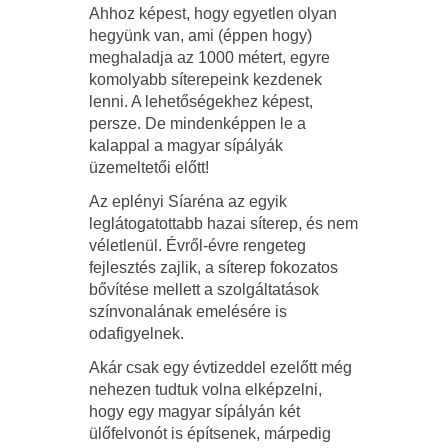
Ahhoz képest, hogy egyetlen olyan
hegyünk van, ami (éppen hogy)
meghaladja az 1000 métert, egyre
komolyabb síterepeink kezdenek
lenni. A lehetőségekhez képest,
persze. De mindenképpen le a
kalappal a magyar sípályák
üzemeltetői előtt!
Az eplényi Síaréna az egyik
leglátogatottabb hazai síterep, és nem
véletlenül. Évről-évre rengeteg
fejlesztés zajlik, a síterep fokozatos
bővítése mellett a szolgáltatások
színvonalának emelésére is
odafigyelnek.
Akár csak egy évtizeddel ezelőtt még
nehezen tudtuk volna elképzelni,
hogy egy magyar sípályán két
ülőfelvonót is építsenek, márpedig