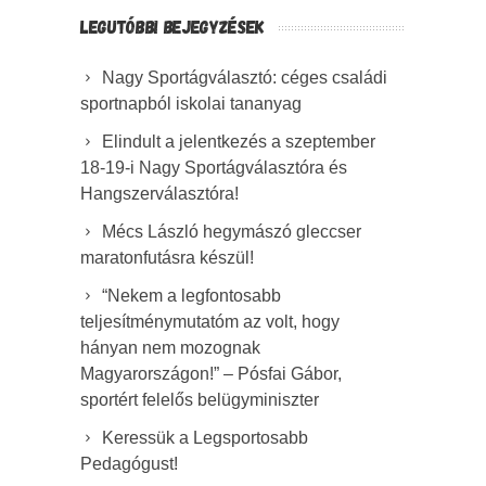
LEGUTÓBBI BEJEGYZÉSEK
Nagy Sportágválasztó: céges családi
sportnapból iskolai tananyag
Elindult a jelentkezés a szeptember
18-19-i Nagy Sportágválasztóra és
Hangszerválasztóra!
Mécs László hegymászó gleccser
maratonfutásra készül!
“Nekem a legfontosabb
teljesítménymutatóm az volt, hogy
hányan nem mozognak
Magyarországon!” – Pósfai Gábor,
sportért felelős belügyminiszter
Keressük a Legsportosabb
Pedagógust!