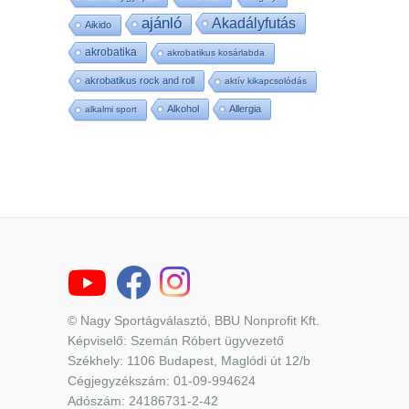
ajánló
Akadályfutás
Aikido
akrobatika
akrobatikus kosárlabda
akrobatikus rock and roll
aktív kikapcsolódás
Alkohol
Allergia
alkalmi sport
© Nagy Sportágválasztó, BBU Nonprofit Kft.
Képviselő: Szemán Róbert ügyvezető
Székhely: 1106 Budapest, Maglódi út 12/b
Cégjegyzékszám: 01-09-994624
Adószám: 24186731-2-42