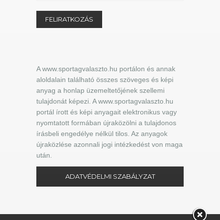
A www.sportagvalaszto.hu portálon és annak
aloldalain található összes szöveges és képi
anyag a honlap üzemeltetőjének szellemi
tulajdonát képezi. A www.sportagvalaszto.hu
portál írott és képi anyagait elektronikus vagy
nyomtatott formában újraközölni a tulajdonos
írásbeli engedélye nélkül tilos. Az anyagok
újraközlése azonnali jogi intézkedést von maga
után.
ADATVÉDELMI SZABÁLYZAT