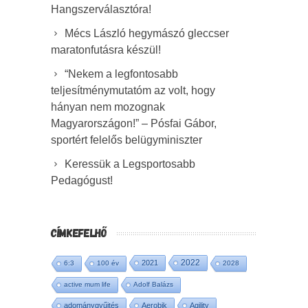
Hangszerválasztóra!
Mécs László hegymászó gleccser
maratonfutásra készül!
“Nekem a legfontosabb
teljesítménymutatóm az volt, hogy
hányan nem mozognak
Magyarországon!” – Pósfai Gábor,
sportért felelős belügyminiszter
Keressük a Legsportosabb
Pedagógust!
CÍMKEFELHŐ
2022
2021
6:3
100 év
2028
active mum life
Adolf Balázs
adománygyűjtés
Aerobik
Agility