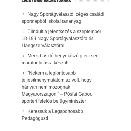
LEGUTÓBBI BEJEGYZÉSEK
Nagy Sportágválasztó: céges családi
sportnapból iskolai tananyag
Elindult a jelentkezés a szeptember
18-19-i Nagy Sportágválasztóra és
Hangszerválasztóra!
Mécs László hegymászó gleccser
maratonfutásra készül!
“Nekem a legfontosabb
teljesítménymutatóm az volt, hogy
hányan nem mozognak
Magyarországon!” – Pósfai Gábor,
sportért felelős belügyminiszter
Keressük a Legsportosabb
Pedagógust!