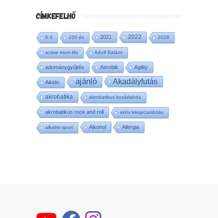
CÍMKEFELHŐ
2022
2021
6:3
100 év
2028
active mum life
Adolf Balázs
adománygyűjtés
Aerobik
Agility
ajánló
Akadályfutás
Aikido
akrobatika
akrobatikus kosárlabda
akrobatikus rock and roll
aktív kikapcsolódás
Alkohol
Allergia
alkalmi sport