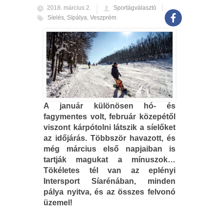
2018. március 2.
Sportágválasztó
Síelés
,
Sípálya
,
Veszprém
A január különösen hó- és
fagymentes volt, február közepétől
viszont kárpótolni látszik a síelőket
az időjárás. Többször havazott, és
még március első napjaiban is
tartják magukat a mínuszok…
Tökéletes tél van az eplényi
Intersport Síarénában, minden
pálya nyitva, és az összes felvonó
üzemel!