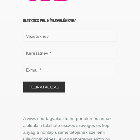
IRATKOZZ FEL HÍRLEVELÜNKRE!
A www.sportagvalaszto.hu portálon és annak
aloldalain található összes szöveges és képi
anyag a honlap üzemeltetőjének szellemi
tulajdonát képezi. A www.sportagvalaszto.hu