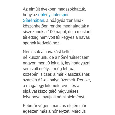
Az elmúlt években megszokhattuk,
hogy az
eplényi Intersport
Síarénában
, a hóágyúarzenálnak
köszönhetően rendre meghaladták a
síszezonok a 100 napot, de a mostani
tél eddig nem volt túl kegyes a havas
sportok kedvelőihez.
Nemcsak a havazást kellett
nélkülöznünk, de a hőmérséklet sem
nagyon ment 0 fok alá, így hóágyúzni
sem volt esély… még február
közepén is csak a már klasszikusnak
számító A1-es pálya üzemelt. Persze,
a maga egy kilométerével, és a
sípályát kiszolgáló négyüléses
felvonóval nyújtott némi síélményt…
Február végén, március elején már
egészen más a hóhelyzet. Március