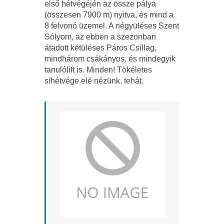
első hétvégéjén az össze pálya
(összesen 7900 m) nyitva, és mind a
8 felvonó üzemel. A négyüléses Szent
Sólyom, az ebben a szezonban
átadott kétüléses Páros Csillag,
mindhárom csákányos, és mindegyik
tanulólift is. Minden! Tökéletes
síhétvége elé nézünk, tehát.