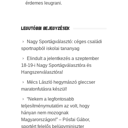
érdemes leugrani.
LEGUTÓBBI BEJEGYZÉSEK
Nagy Sportágválasztó: céges családi
sportnapból iskolai tananyag
Elindult a jelentkezés a szeptember
18-19-i Nagy Sportágválasztóra és
Hangszerválasztóra!
Mécs László hegymászó gleccser
maratonfutásra készül!
“Nekem a legfontosabb
teljesítménymutatóm az volt, hogy
hányan nem mozognak
Magyarországon!” – Pósfai Gábor,
sportért felelős belügyminiszter