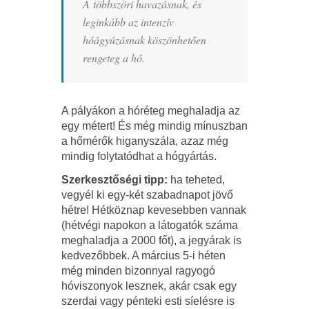
A többszöri havazásnak, és
leginkább az intenzív
hóágyúzásnak köszönhetően
rengeteg a hó.
A pályákon a hóréteg meghaladja az
egy métert! És még mindig mínuszban
a hőmérők higanyszála, azaz még
mindig folytatódhat a hógyártás.
Szerkesztőségi tipp:
ha teheted,
vegyél ki egy-két szabadnapot jövő
hétre! Hétköznap kevesebben vannak
(hétvégi napokon a látogatók száma
meghaladja a 2000 főt), a jegyárak is
kedvezőbbek. A március 5-i héten
még minden bizonnyal ragyogó
hóviszonyok lesznek, akár csak egy
szerdai vagy pénteki esti síelésre is