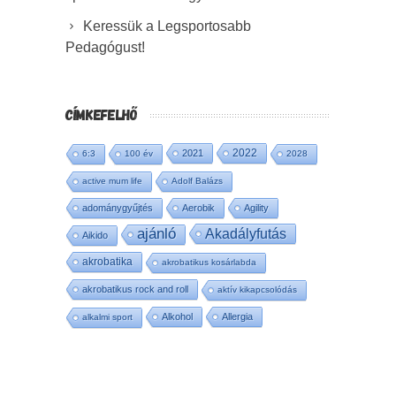
Keressük a Legsportosabb
Pedagógust!
CÍMKEFELHŐ
2022
2021
6:3
100 év
2028
active mum life
Adolf Balázs
adománygyűjtés
Aerobik
Agility
ajánló
Akadályfutás
Aikido
akrobatika
akrobatikus kosárlabda
akrobatikus rock and roll
aktív kikapcsolódás
Alkohol
Allergia
alkalmi sport