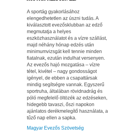
A sportág gyakorlásához
elengedhetetlen az úszni tudás. A
kiválasztott evezősklubban az edző
megmutatja a helyes
eszközhasználatot és a vízre szállást,
majd néhány hónap edzés után
minimumvizsgát kell tennie minden
fiatalnak, ezután indulhat versenyen.
Az evezős hajó mozgatása – vízre
tétel, kivétel – nagy gondosságot
igényel, de ebben a csapattársak
mindig segítségre vannak. Egyszerű
sportruha, általában rövidnadrág és
póló megfelelő öltözék az edzéseken,
hidegebb tavaszi, őszi napokon
ajánlatos derékmelegítő használata, a
tűző nap ellen a sapka.
Magyar Evezős Szövetség