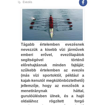
Evezés
Tágabb értelemben evezésnek
nevezzük a kisebb vízi járművek
emberi erővel, evezőlapátok
segítségével történő
előrehajtásnak minden fajtáját;
szűkebb értelemben az evezés
(más vízi sportoktól, például a
kajak-kenutól megkülönböztethető)
jellemzője, hogy az evezősök a
menetiránynak háttal,
gurulóülésben ülnek, és a hajó
oldalához rögzített forgó