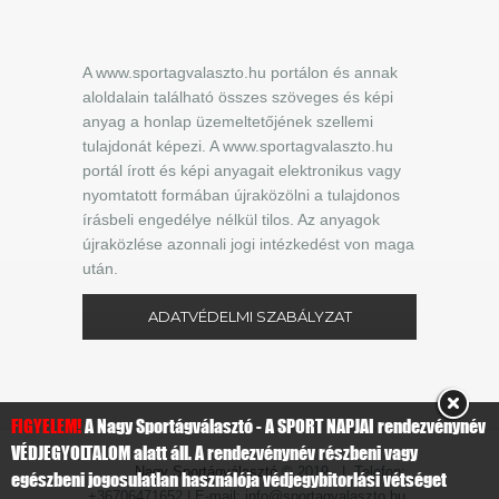
A www.sportagvalaszto.hu portálon és annak
aloldalain található összes szöveges és képi
anyag a honlap üzemeltetőjének szellemi
tulajdonát képezi. A www.sportagvalaszto.hu
portál írott és képi anyagait elektronikus vagy
nyomtatott formában újraközölni a tulajdonos
írásbeli engedélye nélkül tilos. Az anyagok
újraközlése azonnali jogi intézkedést von maga
után.
ADATVÉDELMI SZABÁLYZAT
FIGYELEM!
A Nagy Sportágválasztó - A SPORT NAPJAI rendezvénynév
VÉDJEGYOLTALOM alatt áll. A rendezvénynév részbeni vagy
Nagy Sportágválasztó
© 2019 | Telefon:
egészbeni jogosulatlan használója védjegybitorlási vétséget
+36706471652 | E-mail: info@sportagvalaszto.hu