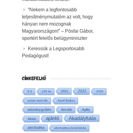
“Nekem a legfontosabb
teljesítménymutatóm az volt, hogy
hányan nem mozognak
Magyarországon!” – Pósfai Gábor,
sportért felelős belügyminiszter
Keressük a Legsportosabb
Pedagógust!
CÍMKEFELHŐ
2022
2021
6:3
100 év
2028
active mum life
Adolf Balázs
adománygyűjtés
Aerobik
Agility
ajánló
Akadályfutás
Aikido
akrobatika
akrobatikus kosárlabda