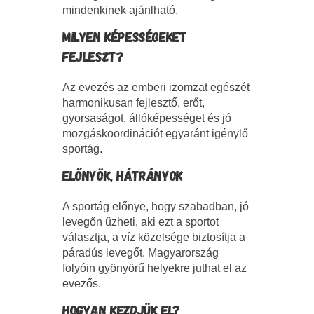
mindenkinek ajánlható.
MILYEN KÉPESSÉGEKET
FEJLESZT?
Az evezés az emberi izomzat egészét
harmonikusan fejlesztő, erőt,
gyorsaságot, állóképességet és jó
mozgáskoordinációt egyaránt igénylő
sportág.
ELŐNYÖK, HÁTRÁNYOK
A sportág előnye, hogy szabadban, jó
levegőn űzheti, aki ezt a sportot
választja, a víz közelsége biztosítja a
páradús levegőt. Magyarország
folyóin gyönyörű helyekre juthat el az
evezős.
HOGYAN KEZDJÜK EL?