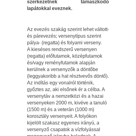
szerkezetnek támaszkodó
lapátokkal eveznek.
Az evezés szakág szerint lehet váltott-
és párevezés; versenytípus szerint
pálya- (regatta) és folyami verseny.
A kieséses rendszerű versenyen
(regatta) előfutamok, középfutamok
és/vagy reményfutamok alapján
kerülnek a versenyzők a döntőbe
(leggyakoribb a hat résztvevős döntő).
Az indítás egy vonalról történik,
győztes az, aki elsőnek ér a célba. A
versenytáv a nemzetközi és a hazai
versenyeken 2000 m, kivéve a tanuló
(1500 m) és a veterán (1000 m)
korosztály versenyeit. A folyókon
kijelölt szakasz egyenes irányú, a
versenyző csapatok a vízfolyással