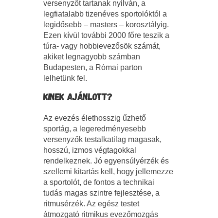
versenyzőt tartanak nyilván, a
legfiatalabb tizenéves sportolóktól a
legidősebb – masters – korosztályig.
Ezen kívül további 2000 főre teszik a
túra- vagy hobbievezősök számát,
akiket legnagyobb számban
Budapesten, a Római parton
lelhetünk fel.
KINEK AJÁNLOTT?
Az evezés élethosszig űzhető
sportág, a legeredményesebb
versenyzők testalkatilag magasak,
hosszú, izmos végtagokkal
rendelkeznek. Jó egyensúlyérzék és
szellemi kitartás kell, hogy jellemezze
a sportolót, de fontos a technikai
tudás magas szintre fejlesztése, a
ritmusérzék. Az egész testet
átmozgató ritmikus evezőmozgás