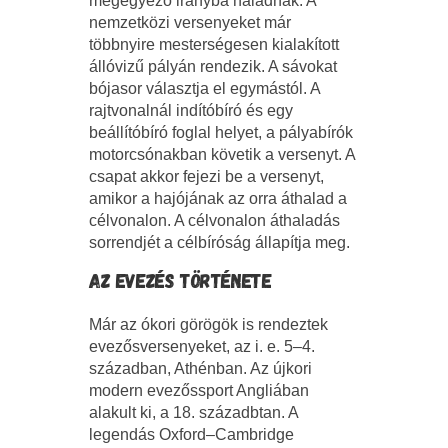
megegyező irányba haladnak. A
nemzetközi versenyeket már
többnyire mesterségesen kialakított
állóvizű pályán rendezik. A sávokat
bójasor választja el egymástól. A
rajtvonalnál indítóbíró és egy
beállítóbíró foglal helyet, a pályabírók
motorcsónakban követik a versenyt. A
csapat akkor fejezi be a versenyt,
amikor a hajójának az orra áthalad a
célvonalon. A célvonalon áthaladás
sorrendjét a célbíróság állapítja meg.
AZ EVEZÉS TÖRTÉNETE
Már az ókori görögök is rendeztek
evezősversenyeket, az i. e. 5–4.
században, Athénban. Az újkori
modern evezőssport Angliában
alakult ki, a 18. századbtan. A
legendás Oxford–Cambridge