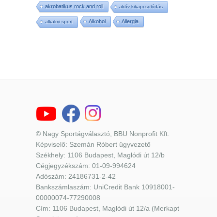
akrobatikus rock and roll
aktív kikapcsolódás
Alkohol
Allergia
alkalmi sport
© Nagy Sportágválasztó, BBU Nonprofit Kft.
Képviselő: Szemán Róbert ügyvezető
Székhely: 1106 Budapest, Maglódi út 12/b
Cégjegyzékszám: 01-09-994624
Adószám: 24186731-2-42
Bankszámlaszám: UniCredit Bank 10918001-
00000074-77290008
Cím: 1106 Budapest, Maglódi út 12/a (Merkapt