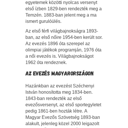
egyetemek közötti nyolcas versenyt
első ízben 1829-ben rendezték meg a
Temzén. 1883-ban jelent meg a ma
ismert gurulóülés.
Az első férfi világbajnokságra 1893-
ban, az első nőire 1954-ben került sor.
Az evezés 1896 óta szerepel az
olimpiai játékok programján, 1976 óta
a női evezés is. Világbajnokságot
1962 óta rendeznek.
AZ EVEZÉS MAGYARORSZÁGON
Hazánkban az evezést Széchenyi
István honosította meg 1834-ben.
1843-ban rendezték az első
evezősversenyt, az első sportegyletet
pedig 1861-ben hozták létre. A
Magyar Evezős Szövetség 1893-ban
alakult, jelenleg közel 2000 leigazolt