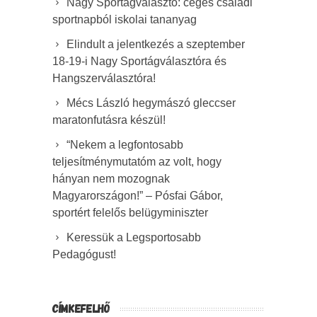
Nagy Sportágválasztó: céges családi
sportnapból iskolai tananyag
Elindult a jelentkezés a szeptember
18-19-i Nagy Sportágválasztóra és
Hangszerválasztóra!
Mécs László hegymászó gleccser
maratonfutásra készül!
“Nekem a legfontosabb
teljesítménymutatóm az volt, hogy
hányan nem mozognak
Magyarországon!” – Pósfai Gábor,
sportért felelős belügyminiszter
Keressük a Legsportosabb
Pedagógust!
CÍMKEFELHŐ