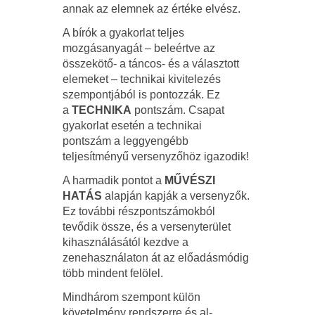
annak az elemnek az értéke elvész.
A bírók a gyakorlat teljes
mozgásanyagát – beleértve az
összekötő- a táncos- és a választott
elemeket – technikai kivitelezés
szempontjából is pontozzák. Ez
a
TECHNIKA
pontszám. Csapat
gyakorlat esetén a technikai
pontszám a leggyengébb
teljesítményű versenyzőhöz igazodik!
A harmadik pontot a
MŰVÉSZI
HATÁS
alapján kapják a versenyzők.
Ez további részpontszámokból
tevődik össze, és a versenyterület
kihasználásától kezdve a
zenehasználaton át az előadásmódig
több mindent felölel.
Mindhárom szempont külön
követelmény rendszerre és al-