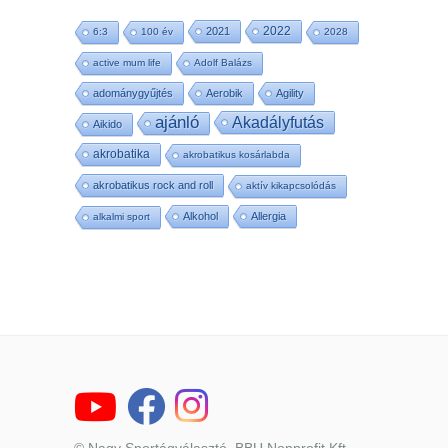
2022
2021
6:3
100 év
2028
active mum life
Adolf Balázs
adománygyűjtés
Aerobik
Agility
ajánló
Akadályfutás
Aikido
akrobatika
akrobatikus kosárlabda
akrobatikus rock and roll
aktív kikapcsolódás
Alkohol
Allergia
alkalmi sport
© Nagy Sportágválasztó, BBU Nonprofit Kft.