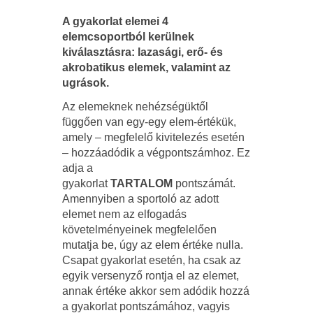
A gyakorlat elemei 4
elemcsoportból kerülnek
kiválasztásra: lazasági, erő- és
akrobatikus elemek, valamint az
ugrások.
Az elemeknek nehézségüktől
függően van egy-egy elem-értékük,
amely – megfelelő kivitelezés esetén
– hozzáadódik a végpontszámhoz. Ez
adja a
gyakorlat
TARTALOM
pontszámát.
Amennyiben a sportoló az adott
elemet nem az elfogadás
követelményeinek megfelelően
mutatja be, úgy az elem értéke nulla.
Csapat gyakorlat esetén, ha csak az
egyik versenyző rontja el az elemet,
annak értéke akkor sem adódik hozzá
a gyakorlat pontszámához, vagyis