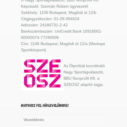
Képviselő: Szemán Róbert ügyvezető
Székhely: 1106 Budapest, Maglódi út 12/b
Cégjegyzékszám: 01-09-994624
Adószám: 24186731-2-42
Bankszámlaszám: UniCredit Bank 10918001-
00000074-77290008
Cím: 1106 Budapest, Maglódi út 12/a (Merkapt
Sportközpont)
Az Ötpróbát koordináló
Nagy Sportágválasztó,
BBU Nonprofit Kft. a
SZEOSZ alapító tagja.
IRATKOZZ FEL HÍRLEVELÜNKRE!