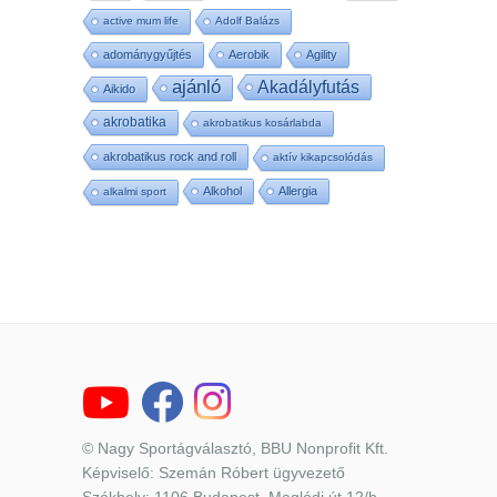
active mum life
Adolf Balázs
adománygyűjtés
Aerobik
Agility
ajánló
Akadályfutás
Aikido
akrobatika
akrobatikus kosárlabda
akrobatikus rock and roll
aktív kikapcsolódás
Alkohol
Allergia
alkalmi sport
© Nagy Sportágválasztó, BBU Nonprofit Kft.
Képviselő: Szemán Róbert ügyvezető
Székhely: 1106 Budapest, Maglódi út 12/b