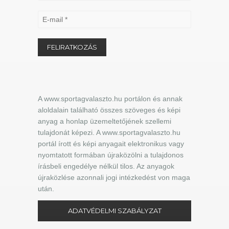
A www.sportagvalaszto.hu portálon és annak
aloldalain található összes szöveges és képi
anyag a honlap üzemeltetőjének szellemi
tulajdonát képezi. A www.sportagvalaszto.hu
portál írott és képi anyagait elektronikus vagy
nyomtatott formában újraközölni a tulajdonos
írásbeli engedélye nélkül tilos. Az anyagok
újraközlése azonnali jogi intézkedést von maga
után.
ADATVÉDELMI SZABÁLYZAT