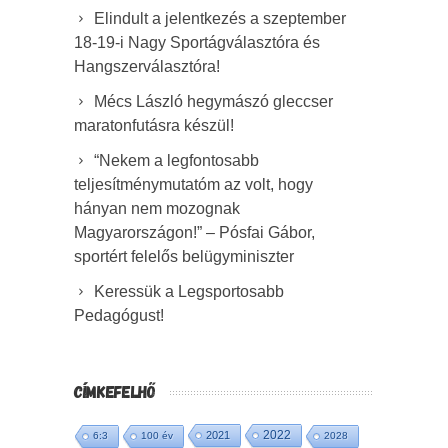
Elindult a jelentkezés a szeptember
18-19-i Nagy Sportágválasztóra és
Hangszerválasztóra!
Mécs László hegymászó gleccser
maratonfutásra készül!
“Nekem a legfontosabb
teljesítménymutatóm az volt, hogy
hányan nem mozognak
Magyarországon!” – Pósfai Gábor,
sportért felelős belügyminiszter
Keressük a Legsportosabb
Pedagógust!
CÍMKEFELHŐ
2022
2021
6:3
100 év
2028