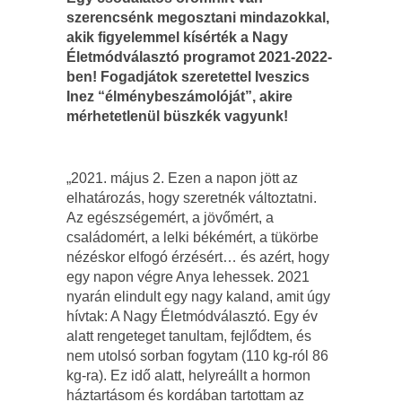
szerencsénk megosztani mindazokkal,
akik figyelemmel kísérték a Nagy
Életmódválasztó programot 2021-2022-
ben! Fogadjátok szeretettel Iveszics
Inez “élménybeszámolóját”, akire
mérhetetlenül büszkék vagyunk!
„2021. május 2. Ezen a napon jött az
elhatározás, hogy szeretnék változtatni.
Az egészségemért, a jövőmért, a
családomért, a lelki békémért, a tükörbe
nézéskor elfogó érzésért… és azért, hogy
egy napon végre Anya lehessek. 2021
nyarán elindult egy nagy kaland, amit úgy
hívtak: A Nagy Életmódválasztó. Egy év
alatt rengeteget tanultam, fejlődtem, és
nem utolsó sorban fogytam (110 kg-ról 86
kg-ra). Ez idő alatt, helyreállt a hormon
háztartásom és kordában tartottam az