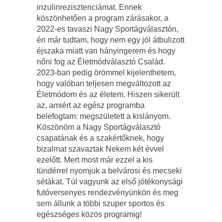
inzulinrezisztenciámat. Ennek
köszönhetően a program zárásakor, a
2022-es tavaszi Nagy Sportágválasztón,
én már tudtam, hogy nem egy jól átbulizott
éjszaka miatt van hányingerem és hogy
nőni fog az Életmódválasztó Család.
2023-ban pedig örömmel kijelenthetem,
hogy valóban teljesen megváltozott az
Életmódom és az életem. Hiszen sikerült
az, amiért az egész programba
belefogtam: megszületett a kislányom.
Köszönöm a Nagy Sportágválasztó
csapatának és a szakértőknek, hogy
bizalmat szavaztak Nekem két évvel
ezelőtt. Mert most már ezzel a kis
tündérrel nyomjuk a belvárosi és mecseki
sétákat. Túl vagyunk az első jótékonysági
futóversenyes rendezvényünkön és meg
sem állunk a többi szuper sportos és
egészséges közös programig!