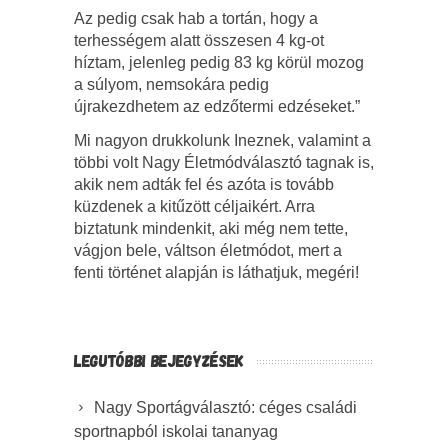
Az pedig csak hab a tortán, hogy a
terhességem alatt összesen 4 kg-ot
híztam, jelenleg pedig 83 kg körül mozog
a súlyom, nemsokára pedig
újrakezdhetem az edzőtermi edzéseket.”
Mi nagyon drukkolunk Ineznek, valamint a
többi volt Nagy Életmódválasztó tagnak is,
akik nem adták fel és azóta is tovább
küzdenek a kitűzött céljaikért. Arra
biztatunk mindenkit, aki még nem tette,
vágjon bele, váltson életmódot, mert a
fenti történet alapján is láthatjuk, megéri!
LEGUTÓBBI BEJEGYZÉSEK
Nagy Sportágválasztó: céges családi
sportnapból iskolai tananyag