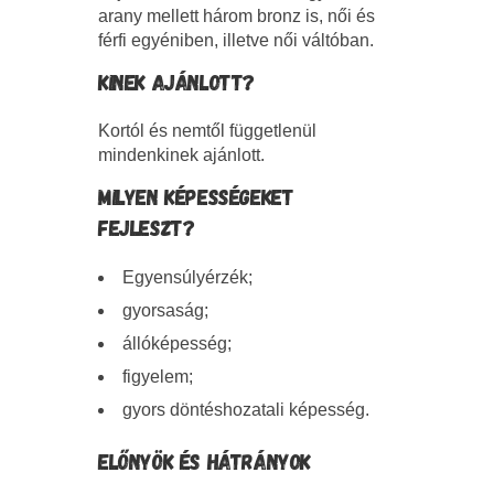
arany mellett három bronz is, női és
férfi egyéniben, illetve női váltóban.
KINEK AJÁNLOTT?
Kortól és nemtől függetlenül
mindenkinek ajánlott.
MILYEN KÉPESSÉGEKET
FEJLESZT?
Egyensúlyérzék;
gyorsaság;
állóképesség;
figyelem;
gyors döntéshozatali képesség.
ELŐNYÖK ÉS HÁTRÁNYOK