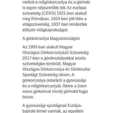
mellett a műgörkorcsolya és a görhoki
is egyre népszerűbb lett. Az európai
szövetség (CERS) 1921-ben alakult
meg Rómában. 1924-ben jött létre a
világszövetség, 1937-ben rendeztek
először világbajnokságot.
A görkorcsolya Magyarországon
Az 1993-ban alakult Magyar
Országos Görkorcsolyázó Szövetség
2017-ben a gördeszkásokkal közös
szövetségbe tömörült, Magyar
Országos Görkorcsolya és Gördeszka
Sportági Szövetség néven. A
görkorcsolya oldaláról a gyorsasági
és a műgörkorcsolyát, illetve a (nem
soros görkorival vívott) görhokit fogja
össze.
A gyorsasági sportágnak Európa-
bajnoki érmei vannak, az egyetlen