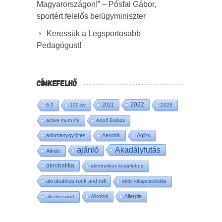
Magyarországon!” – Pósfai Gábor,
sportért felelős belügyminiszter
Keressük a Legsportosabb
Pedagógust!
CÍMKEFELHŐ
2022
2021
6:3
100 év
2028
active mum life
Adolf Balázs
adománygyűjtés
Aerobik
Agility
ajánló
Akadályfutás
Aikido
akrobatika
akrobatikus kosárlabda
akrobatikus rock and roll
aktív kikapcsolódás
Alkohol
Allergia
alkalmi sport