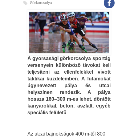
Görkorcsolya
A gyorsasági görkorcsolya sportág
versenyein különböző távokat kell
teljesíteni az ellenfelekkel vívott
taktikai küzdelemben. A futamokat
úgynevezett pálya és utcai
helyszínen rendezik. A pálya
hossza 160–300 m-es lehet, döntött
kanyarokkal, beton, aszfalt, egyéb
speciális felületű.
Az utcai bajnokságok 400 m-től 800