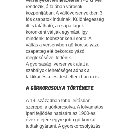
versenyeket természetesen 42 km-en
rendezik, általában városok
központjában. A váltóversenyekben 3
fős csapatok indulnak. Különlegesség
itt is található, a csapat­ta­gok
körönként váltják egymást, így
mindenki többször kerül sorra. A
váltás a versenyben görkorcsolyázó
csapattag elé bekorcsolyázó
meglökésével történik.
A gyorsasági versenyek alatt a
szabályok lehetőséget adnak a
taktikai és a test-test elleni harcra is.
A GÖRKORCSOLYA TÖRTÉNETE
A 18. században több leírásban
szerepel a görkorcsolya. A folyamatos
ipari fejlődés hatására az 1900-as
évek elejére egyre jobb görkorikat
tudtak gyártani. A gyorskorcsolyázás