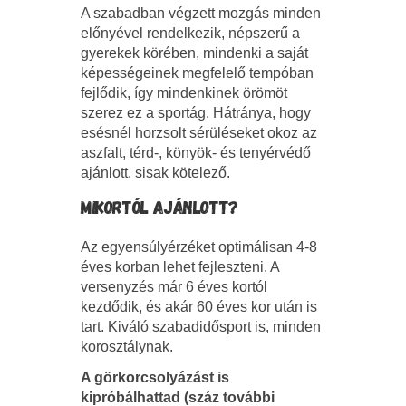
A szabadban végzett mozgás minden
előnyével rendelkezik, népszerű a
gyerekek körében, mindenki a saját
képességeinek megfelelő tempóban
fejlődik, így mindenkinek örömöt
szerez ez a sportág. Hátránya, hogy
esésnél horzsolt sérüléseket okoz az
aszfalt, térd-, könyök- és tenyérvédő
ajánlott, sisak kötelező.
MIKORTÓL AJÁNLOTT?
Az egyensúlyérzéket optimálisan 4-8
éves korban lehet fejleszteni. A
versenyzés már 6 éves kortól
kezdődik, és akár 60 éves kor után is
tart. Kiváló szabadidősport is, minden
korosztálynak.
A görkorcsolyázást is
kipróbálhattad (száz további