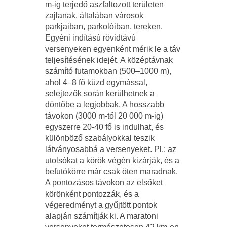
m-ig terjedő aszfaltozott területen
zajlanak, általában városok
parkjaiban, parkolóiban, tereken.
Egyéni indítású rövidtávú
versenyeken egyenként mérik le a táv
teljesítésének idejét. A középtávnak
számító futamokban (500–1000 m),
ahol 4–8 fő küzd egymással,
selejtezők során kerülhetnek a
döntőbe a legjobbak. A hosszabb
távokon (3000 m-től 20 000 m-ig)
egyszerre 20-40 fő is indulhat, és
különböző szabályokkal teszik
látványosabbá a verse­nyeket. Pl.: az
utolsókat a körök végén kizárják, és a
befutókörre már csak öten maradnak.
A pontozásos távokon az elsőket
körönként pontozzák, és a
végeredményt a gyűjtött pontok
alapján számítják ki. A maratoni