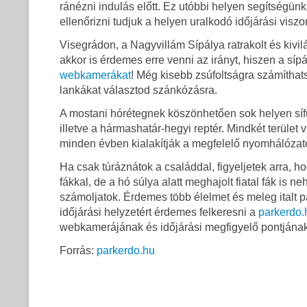
ránézni indulás előtt. Ez utóbbi helyen segítségünk
ellenőrizni tudjuk a helyen uralkodó időjárási viszo
Visegrádon, a Nagyvillám Sípálya ratrakolt és kivil
akkor is érdemes erre venni az irányt, hiszen a sípál
webkamerákat
! Még kisebb zsúfoltságra számíthats
lankákat választod szánkózásra.
A mostani hórétegnek köszönhetően sok helyen sífut
illetve a hármashatár-hegyi reptér. Mindkét terület 
minden évben kialakítják a megfelelő nyomhálózato
Ha csak túráznátok a családdal, figyeljetek arra, 
fákkal, de a hó súlya alatt meghajolt fiatal fák is
számoljatok. Érdemes több élelmet és meleg italt pa
időjárási helyzetért érdemes felkeresni a
parkerdo.
webkamerájának és időjárási megfigyelő pontjának
Forrás:
parkerdo.hu