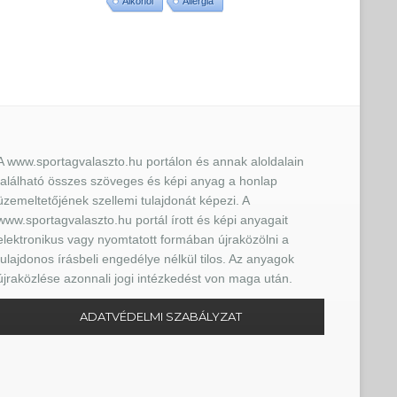
Alkohol
Allergia
A www.sportagvalaszto.hu portálon és annak aloldalain
található összes szöveges és képi anyag a honlap
üzemeltetőjének szellemi tulajdonát képezi. A
www.sportagvalaszto.hu portál írott és képi anyagait
elektronikus vagy nyomtatott formában újraközölni a
tulajdonos írásbeli engedélye nélkül tilos. Az anyagok
újraközlése azonnali jogi intézkedést von maga után.
ADATVÉDELMI SZABÁLYZAT