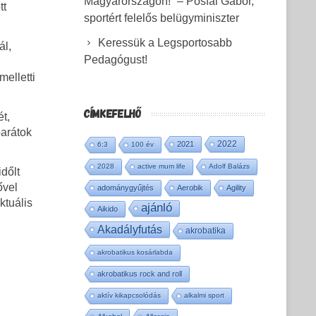
Magyarországon!” – Pósfai Gábor,
tt
sportért felelős belügyminiszter
Keressük a Legsportosabb
ál,
Pedagógust!
melletti
CÍMKEFELHŐ
t,
barátok
2022
2021
6:3
100 év
2028
active mum life
Adolf Balázs
dőlt
ővel
adománygyűjtés
Aerobik
Agility
ktuális
ajánló
Aikido
Akadályfutás
akrobatika
akrobatikus kosárlabda
akrobatikus rock and roll
aktív kikapcsolódás
alkalmi sport