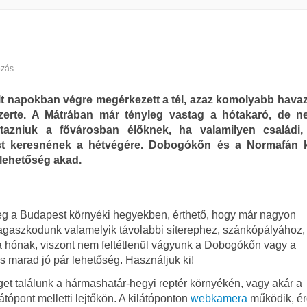
zás
t napokban végre megérkezett a tél, azaz komolyabb havaz
zerte. A Mátrában már tényleg vastag a hótakaró, de n
tazniuk a fővárosban élőknek, ha valamilyen családi,
ést keresnének a hétvégére. Dobogókőn és a Normafán k
lehetőség akad.
teg a Budapest környéki hegyekben, érthető, hogy már nagyon
ragaszkodunk valamelyik távolabbi síterephez, szánkópályához
a hónak, viszont nem feltétlenül vágyunk a Dobogókőn vagy a
marad jó pár lehetőség. Használjuk ki!
 találunk a hármashatár-hegyi reptér környékén, vagy akár a
ópont melletti lejtőkön. A kilátóponton
webkamera
működik, é