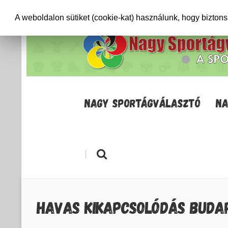
+36706471652
info@sportagvalaszto.hu
A weboldalon sütiket (cookie-kat) használunk, hogy bizton
NAGY SPORTÁGVÁLASZTÓ
NA
|
HAVAS KIKAPCSOLÓDÁS BUDA