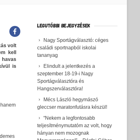
LEGUTÓBBI BEJEGYZÉSEK
Nagy Sportágválasztó: céges
ás volt
családi sportnapból iskolai
em kell
tananyag
 havas
ívül is
Elindult a jelentkezés a
szeptember 18-19-i Nagy
Sportágválasztóra és
Hangszerválasztóra!
Mécs László hegymászó
, hanem
gleccser maratonfutásra készül!
“Nekem a legfontosabb
teljesítménymutatóm az volt, hogy
hányan nem mozognak
rdemes