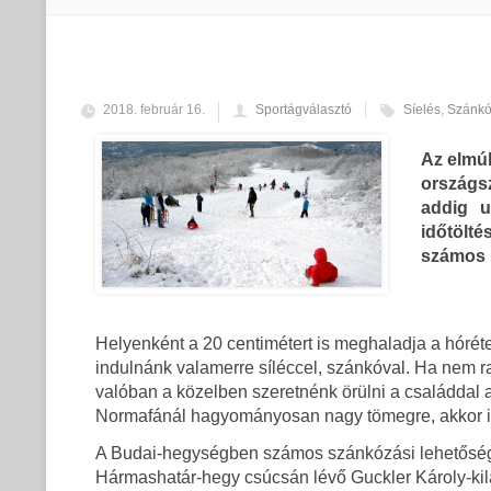
2018. február 16.
Sportágválasztó
Síelés
,
Szánkó
Az elmúl
országs
addig u
időtölt
számos 
Helyenként a 20 centimétert is meghaladja a hóré
indulnánk valamerre síléccel, szánkóval. Ha nem 
valóban a közelben szeretnénk örülni a családdal 
Normafánál hagyományosan nagy tömegre, akkor is 
A Budai-hegységben számos szánkózási lehetőséget
Hármashatár-hegy csúcsán lévő Guckler Károly-kilát