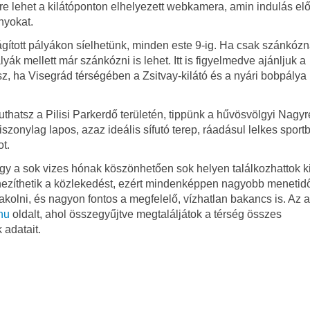
re lehet a kilátóponton elhelyezett webkamera, amin indulás elő
nyokat.
ágított pályákon síelhetünk, minden este 9-ig. Ha csak szánkózn
yák mellett már szánkózni is lehet. Itt is figyelmedve ajánljuk a
z, ha Visegrád térségében a Zsitvay-kilátó és a nyári bobpálya 
hatsz a Pilisi Parkerdő területén, tippünk a hűvösvölgyi Nagyré
viszonylag lapos, azaz ideális sífutó terep, ráadásul lelkes sport
t.
hogy a sok vizes hónak köszönhetően sok helyen találkozhattok ki
 nehezíthetik a közlekedést, ezért mindenképpen nagyobb menetid
kolni, és nagyon fontos a megfelelő, vízhatlan bakancs is. Az a
hu
oldalt, ahol összegyűjtve megtaláljátok a térség összes
 adatait.