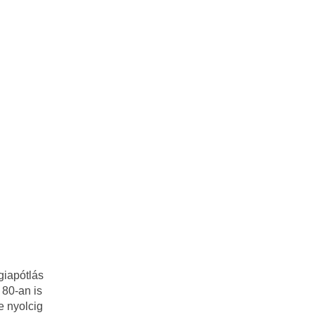
giapótlás
 80-an is
e nyolcig