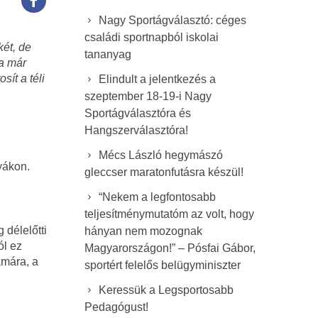
Nagy Sportágválasztó: céges
családi sportnapból iskolai
két, de
tananyag
Ha már
sít a téli
Elindult a jelentkezés a
szeptember 18-19-i Nagy
Sportágválasztóra és
Hangszerválasztóra!
Mécs László hegymászó
lyákon.
gleccser maratonfutásra készül!
“Nekem a legfontosabb
teljesítménymutatóm az volt, hogy
 délelőtti
hányan nem mozognak
ól ez
Magyarországon!” – Pósfai Gábor,
ámára, a
sportért felelős belügyminiszter
Keressük a Legsportosabb
Pedagógust!