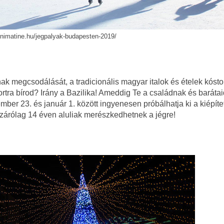
minimatine.hu/jegpalyak-budapesten-2019/
 megcsodálását, a tradicionális magyar italok és ételek kósto
rtra bírod? Irány a Bazilika! Ameddig Te a családnak és baráta
er 23. és január 1. között ingyenesen próbálhatja ki a kiépítet
kizárólag 14 éven aluliak merészkedhetnek a jégre!