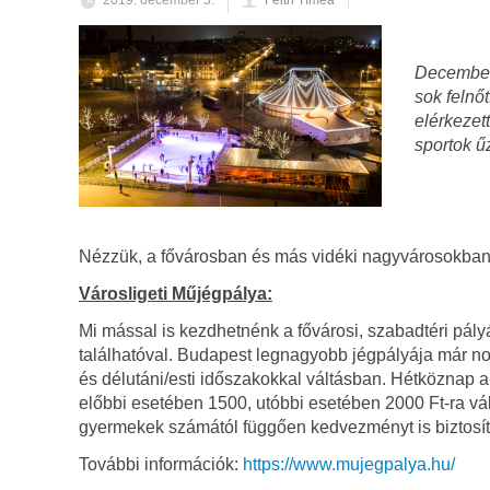
2019. december 5.
Feith Tímea
December 
sok felnőt
elérkezett
sportok ű
Nézzük, a fővárosban és más vidéki nagyvárosokban, ho
Városligeti Műjégpálya:
Mi mással is kezdhetnénk a fővárosi, szabadtéri pály
találhatóval. Budapest legnagyobb jégpályája már nov
és délutáni/esti időszakokkal váltásban. Hétköznap a 
előbbi esetében 1500, utóbbi esetében 2000 Ft-ra vál
gyermekek számától függően kedvezményt is biztosí
További információk:
https://www.mujegpalya.hu/