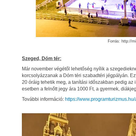
Forrás: http://
Szeged, Dóm tér:
Már november végétől lehetőség nyílik a szegediek
korcsolyázzanak a Dóm téri szabadtéri jégpályán. Ezt
20 óráig tehetik meg, a tanítási időszakban pedig az 
esetben a felnőtt jegy ára 1000 Ft, a gyermek, diákj
További információ:
https://www.programturizmus.hu/