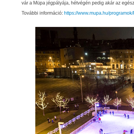
vár a Müpa jégpályája, hétvégén pedig akár az egész 
További információ:
https://www.mupa.hu/programok/ku