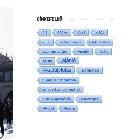
CÍMKEFELHŐ
2022
2021
6:3
100 év
2028
active mum life
Adolf Balázs
adománygyűjtés
Aerobik
Agility
ajánló
Aikido
Akadályfutás
akrobatika
akrobatikus kosárlabda
akrobatikus rock and roll
aktív kikapcsolódás
alkalmi sport
Alkohol
Allergia