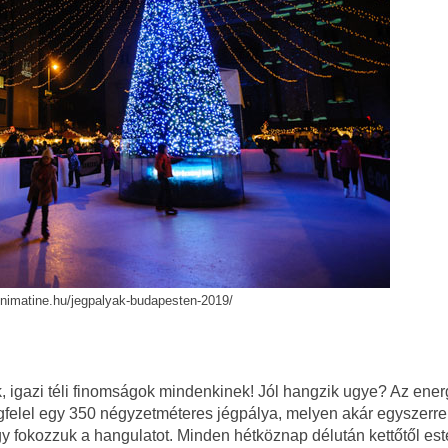
minimatine.hu/jegpalyak-budapesten-2019/
k, igazi téli finomságok mindenkinek! Jól hangzik ugye? Az ener
egfelel egy 350 négyzetméteres jégpálya, melyen akár egyszerre
gy fokozzuk a hangulatot. Minden hétköznap délután kettőtől est