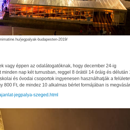
minimatine.hu/jegpalyak-budapesten-2019/
nek vagy éppen az odalátogatóknak, hogy december 24-ig
 minden nap két turnusban, reggel 8 órától 14 óráig és délután 
iskolai és óvodai csoportok ingyenesen használhatják a felületet
egy 800 Ft, de mindez 10 alkalmas bérlet formájában is megvásár
ajanlat-jegpalya-szeged.html