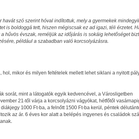
havát szó szerint hóval indítottuk, mely a gyermekek mindegyi
tet is boldoggá tett, hiszen mégiscsak ez ad igazi, téli érzetet. 
 a hűvös évszak, reméljük az időjárás is sokáig lehetőséget bizto
zésére, például a szabadban való korcsolyázásra.
l, mikor és milyen feltételek mellett lehet siklani a nyitott pá
ák sorát, mint a látogatók egyik kedvencével, a Városligetben
ember 21-től várja a korcsolyázni vágyókat, hétfőtől vasárnapig
diákjegy 1000 Ft-ba, a felnőtt 1500 Ft-ba kerül, péntek délutánt
tozik az ár. 6 éves kor alatt a belépés ingyenes és családok sz
tanak.