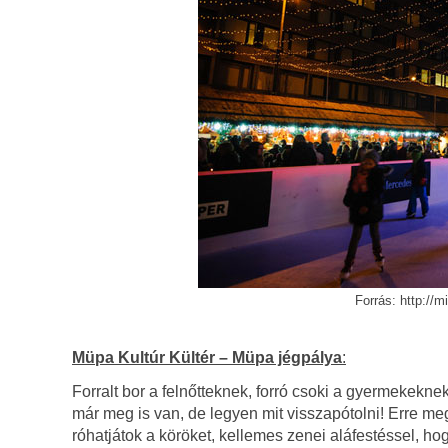
Forrás: http://
Müpa Kultúr Kültér – Müpa jégpálya
:
Forralt bor a felnőtteknek, forró csoki a gyermekekne
már meg is van, de legyen mit visszapótolni! Erre m
róhatjátok a köröket, kellemes zenei aláfestéssel, ho