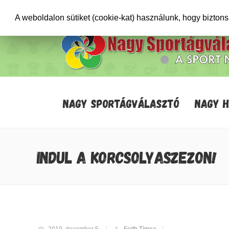
+36706471652
info@sportagvalaszto.hu
A weboldalon sütiket (cookie-kat) használunk, hogy bizton
NAGY SPORTÁGVÁLASZTÓ
NAGY 
INDUL A KORCSOLYASZEZON!