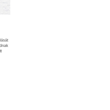
lását
idnak
t