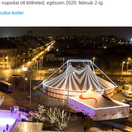
napodat ott töltheted, egészen 2020. február 2-ig.
ltur-kulter