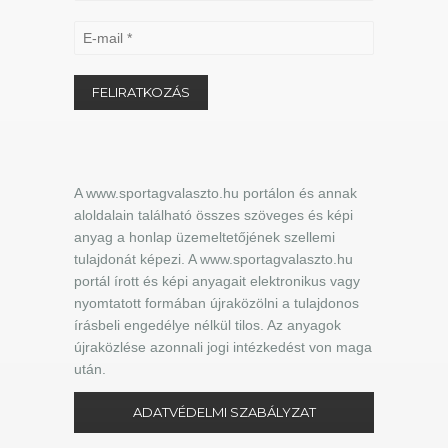
A www.sportagvalaszto.hu portálon és annak
aloldalain található összes szöveges és képi
anyag a honlap üzemeltetőjének szellemi
tulajdonát képezi. A www.sportagvalaszto.hu
portál írott és képi anyagait elektronikus vagy
nyomtatott formában újraközölni a tulajdonos
írásbeli engedélye nélkül tilos. Az anyagok
újraközlése azonnali jogi intézkedést von maga
után.
ADATVÉDELMI SZABÁLYZAT