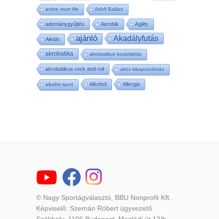
active mum life
Adolf Balázs
adománygyűjtés
Aerobik
Agility
ajánló
Akadályfutás
Aikido
akrobatika
akrobatikus kosárlabda
akrobatikus rock and roll
aktív kikapcsolódás
Alkohol
Allergia
alkalmi sport
© Nagy Sportágválasztó, BBU Nonprofit Kft.
Képviselő: Szemán Róbert ügyvezető
Székhely: 1106 Budapest, Maglódi út 12/b