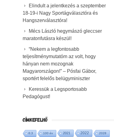
Elindult a jelentkezés a szeptember
18-19-i Nagy Sportágválasztóra és
Hangszerválasztóra!
Mécs László hegymászó gleccser
maratonfutásra készül!
“Nekem a legfontosabb
teljesítménymutatóm az volt, hogy
hányan nem mozognak
Magyarországon!” – Pósfai Gábor,
sportért felelős belügyminiszter
Keressük a Legsportosabb
Pedagógust!
CÍMKEFELHŐ
2022
2021
6:3
100 év
2028