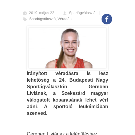
2019. május 22.
Sportágválasztó
Sportágválasztó
,
Véradás
Irányított véradásra is lesz
lehetőség a 24. Budapesti Nagy
Sportágválasztón. Gereben
Líviának, a Szekszárd magyar
válogatott kosarasának lehet vért
adni. A sportoló leukémiában
szenved.
Gereben Líviának a felépüléshez