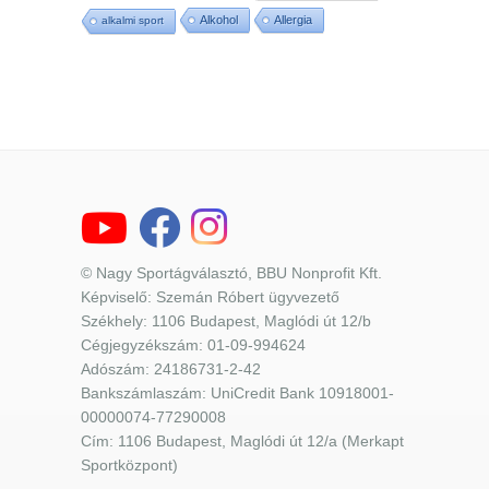
Alkohol
Allergia
alkalmi sport
© Nagy Sportágválasztó, BBU Nonprofit Kft.
Képviselő: Szemán Róbert ügyvezető
Székhely: 1106 Budapest, Maglódi út 12/b
Cégjegyzékszám: 01-09-994624
Adószám: 24186731-2-42
Bankszámlaszám: UniCredit Bank 10918001-
00000074-77290008
Cím: 1106 Budapest, Maglódi út 12/a (Merkapt
Sportközpont)