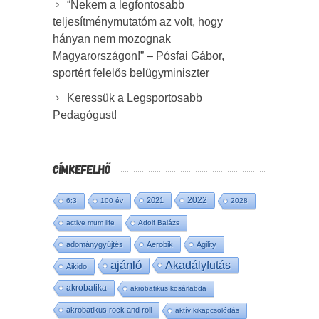
“Nekem a legfontosabb
teljesítménymutatóm az volt, hogy
hányan nem mozognak
Magyarországon!” – Pósfai Gábor,
sportért felelős belügyminiszter
Keressük a Legsportosabb
Pedagógust!
CÍMKEFELHŐ
2022
2021
6:3
100 év
2028
active mum life
Adolf Balázs
adománygyűjtés
Aerobik
Agility
ajánló
Akadályfutás
Aikido
akrobatika
akrobatikus kosárlabda
akrobatikus rock and roll
aktív kikapcsolódás