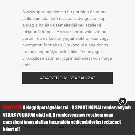
A www.sportagvalaszto.hu portálon és annak
aloldalain található összes szöveges és képi
anyag a honlap üzemeltetőjének szellemi
tulajdonát képezi. A www.sportagvalaszto.hu
portál írott és képi anyagait elektronikus vagy
nyomtatott formában újraközölni a tulajdonos
írásbeli engedélye nélkül tilos. Az anyagok
újraközlése azonnali jogi intézkedést von maga
után.
ADATVÉDELMI SZABÁLYZAT
FIGYELEM!
A Nagy Sportágválasztó - A SPORT NAPJAI rendezvénynév
VÉDJEGYOLTALOM alatt áll. A rendezvénynév részbeni vagy
Nagy Sportágválasztó
© 2019 | Telefon:
egészbeni jogosulatlan használója védjegybitorlási vétséget
+36706471652 | E-mail: info@sportagvalaszto.hu
követ el!