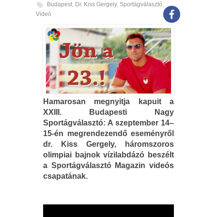
Budapest
,
Dr. Kiss Gergely
,
Sportágválasztó
,
Videó
Hamarosan megnyitja kapuit a
XXIII. Budapesti Nagy
Sportágválasztó: A szeptember 14–
15-én megrendezendő eseményről
dr. Kiss Gergely, háromszoros
olimpiai bajnok vízilabdázó beszélt
a Sportágválasztó Magazin videós
csapatának.