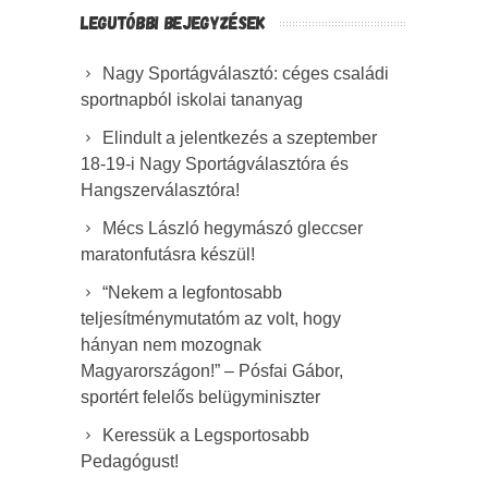
LEGUTÓBBI BEJEGYZÉSEK
Nagy Sportágválasztó: céges családi
sportnapból iskolai tananyag
Elindult a jelentkezés a szeptember
18-19-i Nagy Sportágválasztóra és
Hangszerválasztóra!
Mécs László hegymászó gleccser
maratonfutásra készül!
“Nekem a legfontosabb
teljesítménymutatóm az volt, hogy
hányan nem mozognak
Magyarországon!” – Pósfai Gábor,
sportért felelős belügyminiszter
Keressük a Legsportosabb
Pedagógust!