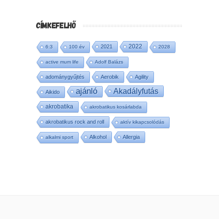
CÍMKEFELHŐ
2022
2021
6:3
100 év
2028
active mum life
Adolf Balázs
adománygyűjtés
Aerobik
Agility
ajánló
Akadályfutás
Aikido
akrobatika
akrobatikus kosárlabda
akrobatikus rock and roll
aktív kikapcsolódás
Alkohol
Allergia
alkalmi sport