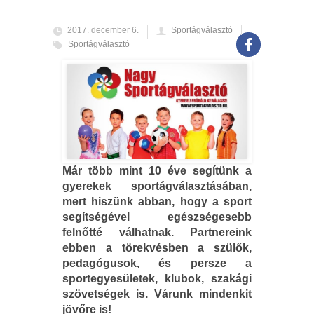
2017. december 6.
Sportágválasztó
Sportágválasztó
Már több mint 10 éve segítünk a
gyerekek sportágválasztásában,
mert hiszünk abban, hogy a sport
segítségével egészségesebb
felnőtté válhatnak. Partnereink
ebben a törekvésben a szülők,
pedagógusok, és persze a
sportegyesületek, klubok, szakági
szövetségek is. Várunk mindenkit
jövőre is!