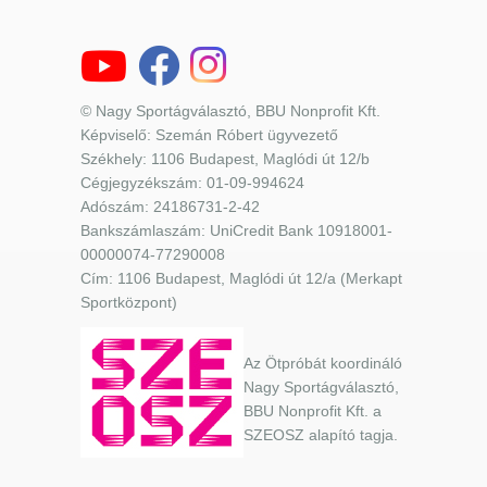
© Nagy Sportágválasztó, BBU Nonprofit Kft.
Képviselő: Szemán Róbert ügyvezető
Székhely: 1106 Budapest, Maglódi út 12/b
Cégjegyzékszám: 01-09-994624
Adószám: 24186731-2-42
Bankszámlaszám: UniCredit Bank 10918001-
00000074-77290008
Cím: 1106 Budapest, Maglódi út 12/a (Merkapt
Sportközpont)
Az Ötpróbát koordináló
Nagy Sportágválasztó,
BBU Nonprofit Kft. a
SZEOSZ alapító tagja.