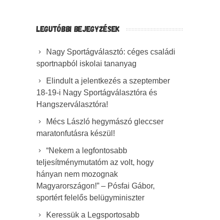
LEGUTÓBBI BEJEGYZÉSEK
Nagy Sportágválasztó: céges családi
sportnapból iskolai tananyag
Elindult a jelentkezés a szeptember
18-19-i Nagy Sportágválasztóra és
Hangszerválasztóra!
Mécs László hegymászó gleccser
maratonfutásra készül!
“Nekem a legfontosabb
teljesítménymutatóm az volt, hogy
hányan nem mozognak
Magyarországon!” – Pósfai Gábor,
sportért felelős belügyminiszter
Keressük a Legsportosabb