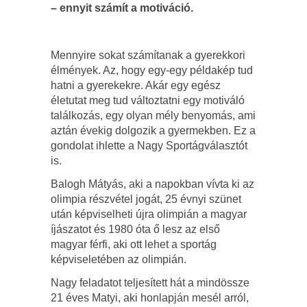
– ennyit számít a motiváció.
Mennyire sokat számítanak a gyerekkori
élmények. Az, hogy egy-egy példakép tud
hatni a gyerekekre. Akár egy egész
életutat meg tud változtatni egy motiváló
találkozás, egy olyan mély benyomás, ami
aztán évekig dolgozik a gyermekben. Ez a
gondolat ihlette a Nagy Sportágválasztót
is.
Balogh Mátyás, aki a napokban vívta ki az
olimpia részvétel jogát, 25 évnyi szünet
után képviselheti újra olimpián a magyar
íjászatot és 1980 óta ő lesz az első
magyar férfi, aki ott lehet a sportág
képviseletében az olimpián.
Nagy feladatot teljesített hát a mindössze
21 éves Matyi, aki honlapján mesél arról,