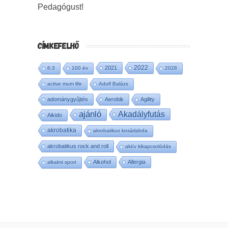
Pedagógust!
CÍMKEFELHŐ
2022
2021
6:3
100 év
2028
active mum life
Adolf Balázs
adománygyűjtés
Aerobik
Agility
ajánló
Akadályfutás
Aikido
akrobatika
akrobatikus kosárlabda
akrobatikus rock and roll
aktív kikapcsolódás
Alkohol
Allergia
alkalmi sport