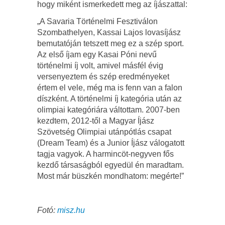
hogy miként ismerkedett meg az íjászattal:
„A Savaria Történelmi Fesztiválon
Szombathelyen, Kassai Lajos lovasíjász
bemutatóján tetszett meg ez a szép sport.
Az első íjam egy Kasai Póni nevű
történelmi íj volt, amivel másfél évig
versenyeztem és szép eredményeket
értem el vele, még ma is fenn van a falon
díszként. A történelmi íj kategória után az
olimpiai kategóriára váltottam. 2007-ben
kezdtem, 2012-től a Magyar Íjász
Szövetség Olimpiai utánpótlás csapat
(Dream Team) és a Junior Íjász válogatott
tagja vagyok. A harmincöt-negyven fős
kezdő társaságból egyedül én maradtam.
Most már büszkén mondhatom: megérte!”
Fotó:
misz.hu