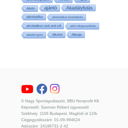
ajánló
Akadályfutás
Aikido
akrobatika
akrobatikus kosárlabda
akrobatikus rock and roll
aktív kikapcsolódás
Alkohol
Allergia
alkalmi sport
© Nagy Sportágválasztó, BBU Nonprofit Kft.
Képviselő: Szemán Róbert ügyvezető
Székhely: 1106 Budapest, Maglódi út 12/b
Cégjegyzékszám: 01-09-994624
Adószám: 24186731-2-42