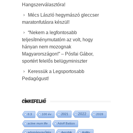
Hangszerválasztóra!
Mécs László hegymászó gleccser
maratonfutásra készül!
“Nekem a legfontosabb
teljesítménymutatóm az volt, hogy
hányan nem mozognak
Magyarországon!” – Pósfai Gábor,
sportért felelős belügyminiszter
Keressük a Legsportosabb
Pedagógust!
CÍMKEFELHŐ
2022
2021
6:3
100 év
2028
active mum life
Adolf Balázs
adománygyűjtés
Aerobik
Agility