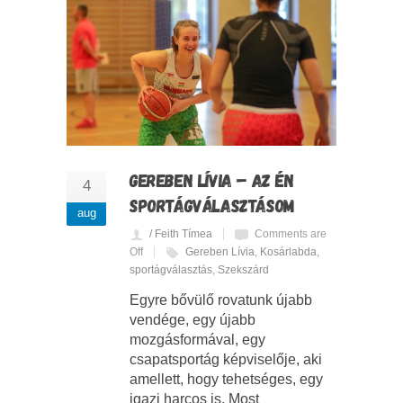
GEREBEN LÍVIA – AZ ÉN
4
SPORTÁGVÁLASZTÁSOM
aug
/ Feith Tímea
Comments are
Off
Gereben Lívia
,
Kosárlabda
,
sportágválasztás
,
Szekszárd
Egyre bővülő rovatunk újabb
vendége, egy újabb
mozgásformával, egy
csapatsportág képviselője, aki
amellett, hogy tehetséges, egy
igazi harcos is. Most