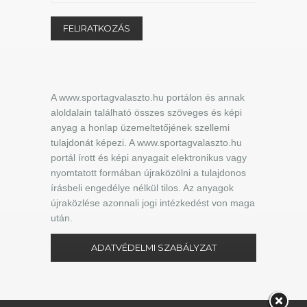
A www.sportagvalaszto.hu portálon és annak
aloldalain található összes szöveges és képi
anyag a honlap üzemeltetőjének szellemi
tulajdonát képezi. A www.sportagvalaszto.hu
portál írott és képi anyagait elektronikus vagy
nyomtatott formában újraközölni a tulajdonos
írásbeli engedélye nélkül tilos. Az anyagok
újraközlése azonnali jogi intézkedést von maga
után.
ADATVÉDELMI SZABÁLYZAT