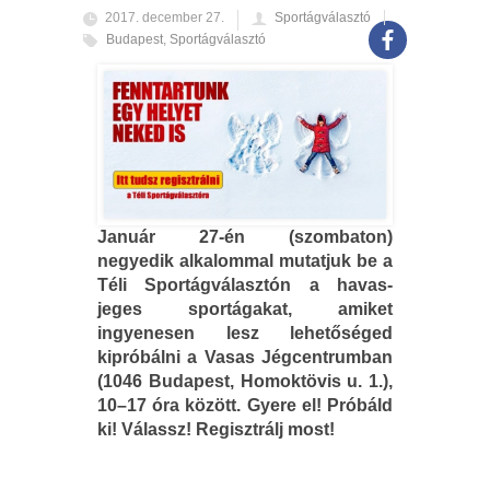
2017. december 27.
Sportágválasztó
Budapest
,
Sportágválasztó
Január 27-én (szombaton)
negyedik alkalommal mutatjuk be a
Téli Sportágválasztón a havas-
jeges sportágakat, amiket
ingyenesen lesz lehetőséged
kipróbálni a Vasas Jégcentrumban
(1046 Budapest, Homoktövis u. 1.),
10–17 óra között. Gyere el! Próbáld
ki! Válassz! Regisztrálj most!