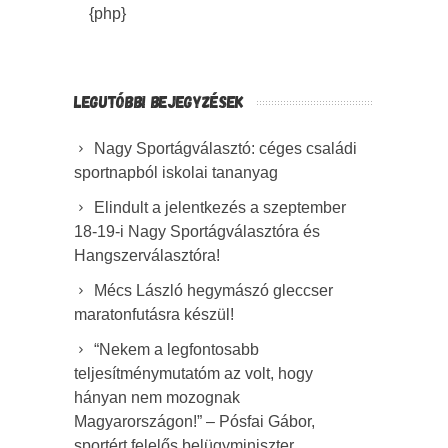
{php}
LEGUTÓBBI BEJEGYZÉSEK
Nagy Sportágválasztó: céges családi
sportnapból iskolai tananyag
Elindult a jelentkezés a szeptember
18-19-i Nagy Sportágválasztóra és
Hangszerválasztóra!
Mécs László hegymászó gleccser
maratonfutásra készül!
“Nekem a legfontosabb
teljesítménymutatóm az volt, hogy
hányan nem mozognak
Magyarországon!” – Pósfai Gábor,
sportért felelős belügyminiszter