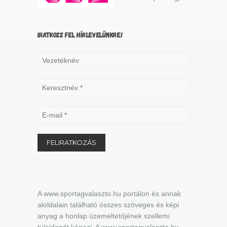
IRATKOZZ FEL HÍRLEVELÜNKRE!
A www.sportagvalaszto.hu portálon és annak
aloldalain található összes szöveges és képi
anyag a honlap üzemeltetőjének szellemi
tulajdonát képezi. A www.sportagvalaszto.hu