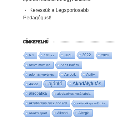
Keressük a Legsportosabb
Pedagógust!
CÍMKEFELHŐ
2022
2021
6:3
100 év
2028
active mum life
Adolf Balázs
adománygyűjtés
Aerobik
Agility
ajánló
Akadályfutás
Aikido
akrobatika
akrobatikus kosárlabda
akrobatikus rock and roll
aktív kikapcsolódás
Alkohol
Allergia
alkalmi sport