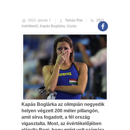
2022. január 7.
Tamás Rita
2021
,
évértékelő
,
Kapás Boglárka
,
Úszás
Kapás Boglárka az olimpián negyedik
helyen végzett 200 méter pillangón,
amit sírva fogadott, a fél ország
vigasztalta. Most, az évértékelőjében
elárulta Bogi, hogy miért volt számára