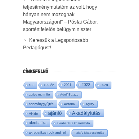
teljesítménymutatóm az volt, hogy
hányan nem mozognak
Magyarországon!” – Pósfai Gábor,
sportért felelős belügyminiszter
Keressük a Legsportosabb
Pedagógust!
CÍMKEFELHŐ
2022
2021
6:3
100 év
2028
active mum life
Adolf Balázs
adománygyűjtés
Aerobik
Agility
ajánló
Akadályfutás
Aikido
akrobatika
akrobatikus kosárlabda
akrobatikus rock and roll
aktív kikapcsolódás