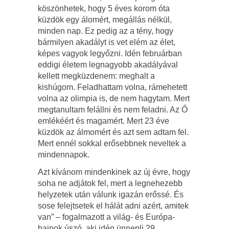
köszönhetek, hogy 5 éves korom óta
küzdök egy álomért, megállás nélkül,
minden nap. Ez pedig az a tény, hogy
bármilyen akadályt is vet elém az élet,
képes vagyok legyőzni. Idén februárban
eddigi életem legnagyobb akadályával
kellett megküzdenem: meghalt a
kishúgom. Feladhattam volna, rámehetett
volna az olimpia is, de nem hagytam. Mert
megtanultam felállni és nem feladni. Az Ő
emlékéért és magamért. Mert 23 éve
küzdök az álmomért és azt sem adtam fel.
Mert ennél sokkal erősebbnek neveltek a
mindennapok.
Azt kívánom mindenkinek az új évre, hogy
soha ne adjátok fel, mert a legnehezebb
helyzetek után válunk igazán erőssé. És
sose felejtsetek el hálát adni azért, amitek
van” – fogalmazott a világ- és Európa-
bajnok úszó, aki idén ünnepli 29.