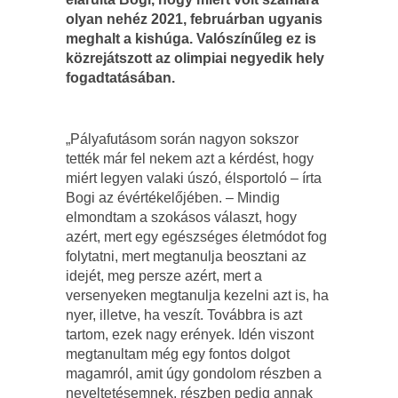
olyan nehéz 2021, februárban ugyanis
meghalt a kishúga. Valószínűleg ez is
közrejátszott az olimpiai negyedik hely
fogadtatásában.
„Pályafutásom során nagyon sokszor
tették már fel nekem azt a kérdést, hogy
miért legyen valaki úszó, élsportoló – írta
Bogi az évértékelőjében. – Mindig
elmondtam a szokásos választ, hogy
azért, mert egy egészséges életmódot fog
folytatni, mert megtanulja beosztani az
idejét, meg persze azért, mert a
versenyeken megtanulja kezelni azt is, ha
nyer, illetve, ha veszít. Továbbra is azt
tartom, ezek nagy erények. Idén viszont
megtanultam még egy fontos dolgot
magamról, amit úgy gondolom részben a
neveltetésemnek, részben pedig annak