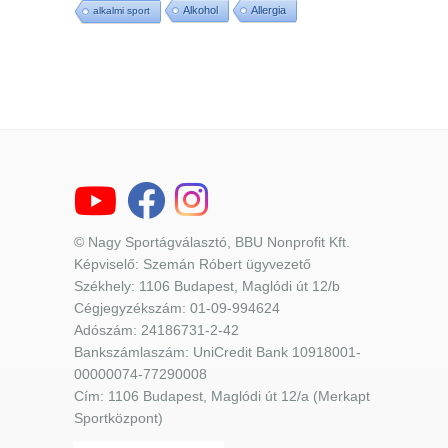
Alkohol
Allergia
alkalmi sport
© Nagy Sportágválasztó, BBU Nonprofit Kft.
Képviselő: Szemán Róbert ügyvezető
Székhely: 1106 Budapest, Maglódi út 12/b
Cégjegyzékszám: 01-09-994624
Adószám: 24186731-2-42
Bankszámlaszám: UniCredit Bank 10918001-
00000074-77290008
Cím: 1106 Budapest, Maglódi út 12/a (Merkapt
Sportközpont)