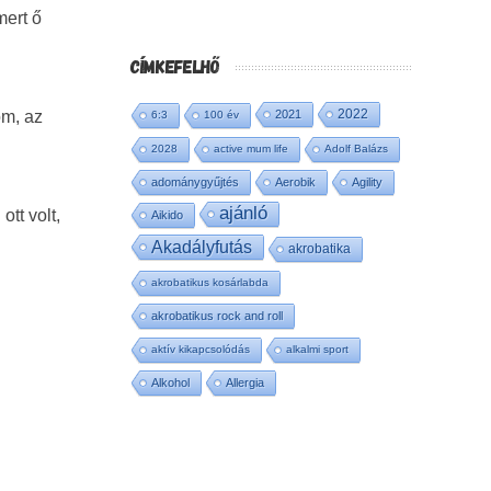
mert ő
CÍMKEFELHŐ
2022
óm, az
2021
6:3
100 év
2028
active mum life
Adolf Balázs
adománygyűjtés
Aerobik
Agility
ajánló
tt volt,
Aikido
Akadályfutás
akrobatika
akrobatikus kosárlabda
akrobatikus rock and roll
aktív kikapcsolódás
alkalmi sport
Alkohol
Allergia