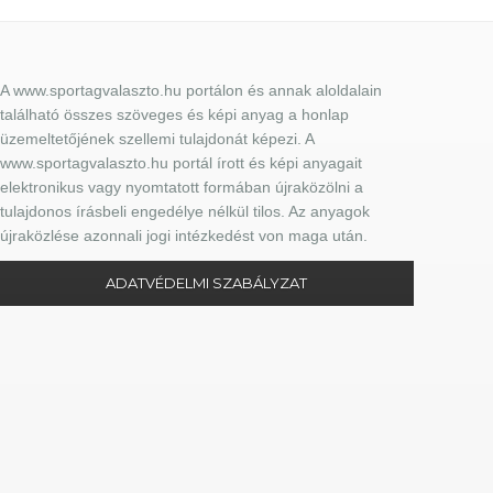
A www.sportagvalaszto.hu portálon és annak aloldalain
található összes szöveges és képi anyag a honlap
üzemeltetőjének szellemi tulajdonát képezi. A
www.sportagvalaszto.hu portál írott és képi anyagait
elektronikus vagy nyomtatott formában újraközölni a
tulajdonos írásbeli engedélye nélkül tilos. Az anyagok
újraközlése azonnali jogi intézkedést von maga után.
ADATVÉDELMI SZABÁLYZAT