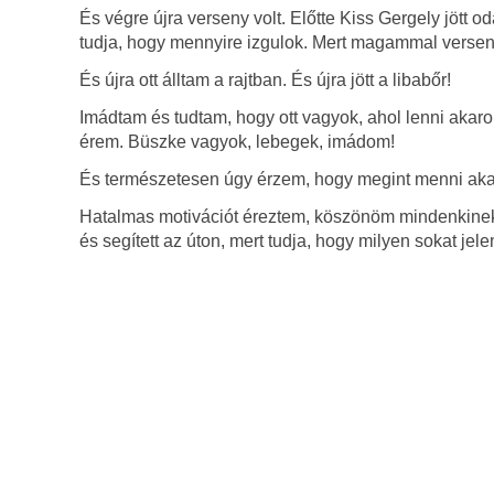
És végre újra verseny volt. Előtte Kiss Gergely jött o
tudja, hogy mennyire izgulok. Mert magammal verse
És újra ott álltam a rajtban. És újra jött a libabőr!
Imádtam és tudtam, hogy ott vagyok, ahol lenni akarok.
érem. Büszke vagyok, lebegek, imádom!
És természetesen úgy érzem, hogy megint menni aka
Hatalmas motivációt éreztem, köszönöm mindenkinek, 
és segített az úton, mert tudja, hogy milyen sokat jel