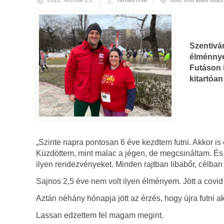
2022. február 23.
Tamás Rita
bbu
,
föld alatti futás
Szentivá
élménnye
Futáson i
kitartóan
„Szinte napra pontosan 6 éve kezdtem futni. Akkor is 
Küzdöttem, mint malac a jégen, de megcsináltam. És a
ilyen rendezvényeket. Minden rajtban libabőr, célba
Sajnos 2,5 éve nem volt ilyen élményem. Jött a covi
Aztán néhány hónapja jött az érzés, hogy újra futni a
Lassan edzettem fel magam megint.