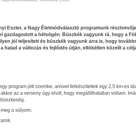
,
nagy életmódválasztó
,
Szentiványi Eszter
nyi Eszter, a Nagy Életmódválasztó programunk résztvevőj
l gazdagodott a hétvégén. Büszkék vagyunk rá, hogy a Föld
lyen jól teljesített és büszkék vagyunk arra is, hogy továbbr
 a halad a változás és fejlődés útján, eltökélten közelít a célja
egy program jött szembe, amivel felkészítettek egy 2,5 km-es táv
kkor az a verseny úgy elvitt, hogy megállíthatatlan voltam. Im
n büszkeség.
d meg a súlyom.
karok.