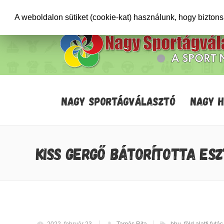
+36706471652
info@sportagvalaszto.hu
A weboldalon sütiket (cookie-kat) használunk, hogy bizton
NAGY SPORTÁGVÁLASZTÓ
NAGY 
KISS GERGŐ BÁTORÍTOTTA ES