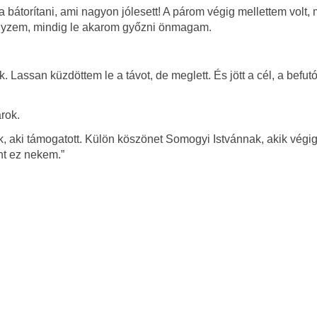
da bátorítani, ami nagyon jólesett! A párom végig mellettem volt, 
nyzem, mindig le akarom győzni önmagam.
 Lassan küzdöttem le a távot, de meglett. És jött a cél, a befut
rok.
aki támogatott. Külön köszönet Somogyi Istvánnak, akik végig o
ent ez nekem.”