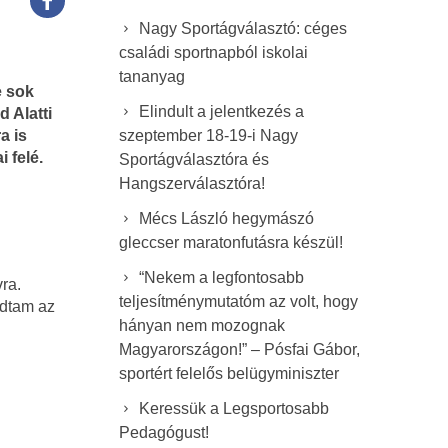
Nagy Sportágválasztó: céges
családi sportnapból iskolai
tananyag
e sok
Elindult a jelentkezés a
 Alatti
a is
szeptember 18-19-i Nagy
i felé.
Sportágválasztóra és
Hangszerválasztóra!
Mécs László hegymászó
gleccser maratonfutásra készül!
“Nekem a legfontosabb
ra.
teljesítménymutatóm az volt, hogy
ádtam az
hányan nem mozognak
Magyarországon!” – Pósfai Gábor,
sportért felelős belügyminiszter
Keressük a Legsportosabb
Pedagógust!