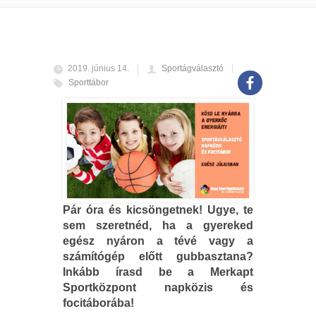
2019. június 14.
Sportágválasztó
Sporttábor
Pár óra és kicsöngetnek! Ugye, te
sem szeretnéd, ha a gyereked
egész nyáron a tévé vagy a
számítógép előtt gubbasztana?
Inkább írasd be a Merkapt
Sportközpont napközis és
focitáborába!