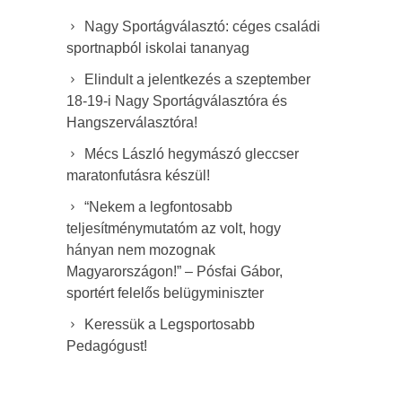
Nagy Sportágválasztó: céges családi
sportnapból iskolai tananyag
Elindult a jelentkezés a szeptember
18-19-i Nagy Sportágválasztóra és
Hangszerválasztóra!
Mécs László hegymászó gleccser
maratonfutásra készül!
“Nekem a legfontosabb
teljesítménymutatóm az volt, hogy
hányan nem mozognak
Magyarországon!” – Pósfai Gábor,
sportért felelős belügyminiszter
Keressük a Legsportosabb
Pedagógust!