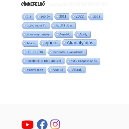
CÍMKEFELHŐ
2022
2021
6:3
100 év
2028
active mum life
Adolf Balázs
adománygyűjtés
Aerobik
Agility
ajánló
Akadályfutás
Aikido
akrobatika
akrobatikus kosárlabda
akrobatikus rock and roll
aktív kikapcsolódás
Alkohol
Allergia
alkalmi sport