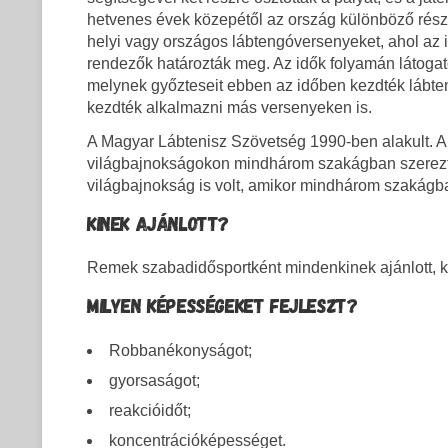
hetvenes évek közepétől az ország különböző részei
helyi vagy országos lábtengóversenyeket, ahol az 
rendezők határozták meg. Az idők folyamán látogato
melynek győzteseit ebben az időben kezdték lábten
kezdték alkalmazni más versenyeken is.
A Magyar Lábtenisz Szövetség 1990-ben alakult. A
világbajnokságokon mindhárom szakágban szereztek
világbajnokság is volt, amikor mindhárom szakág
KINEK AJÁNLOTT?
Remek szabadidősportként mindenkinek ajánlott, ko
MILYEN KÉPESSÉGEKET FEJLESZT?
Robbanékonyságot;
gyorsaságot;
reakcióidőt;
koncentrációképességet.