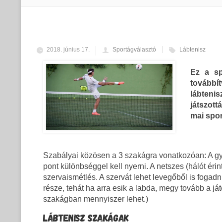
2018. június 17.
Sportágválasztó
Lábtenisz
Ez a sp
továbbí
lábtenis
játszott
mai spor
Szabályai közösen a 3 szakágra vonatkozóan: A győz
pont különbséggel kell nyerni. A netszes (hálót éri
szervaismétlés. A szervát lehet levegőből is fogad
része, tehát ha arra esik a labda, megy tovább a j
szakágban mennyiszer lehet.)
LÁBTENISZ SZAKÁGAK