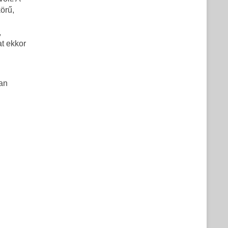
örű,
,
t ekkor
yan