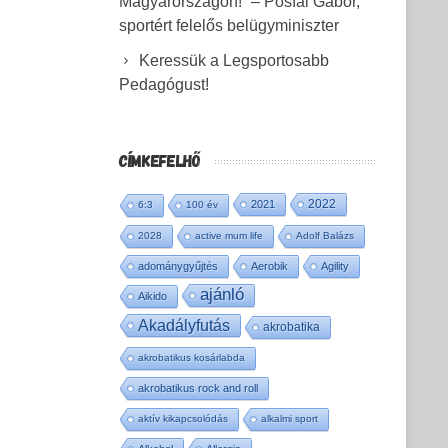
Magyarországon!” – Pósfai Gábor,
sportért felelős belügyminiszter
Keressük a Legsportosabb
Pedagógust!
CÍMKEFELHŐ
2022
2021
6:3
100 év
2028
active mum life
Adolf Balázs
adománygyűjtés
Aerobik
Agility
ajánló
Aikido
Akadályfutás
akrobatika
akrobatikus kosárlabda
akrobatikus rock and roll
aktív kikapcsolódás
alkalmi sport