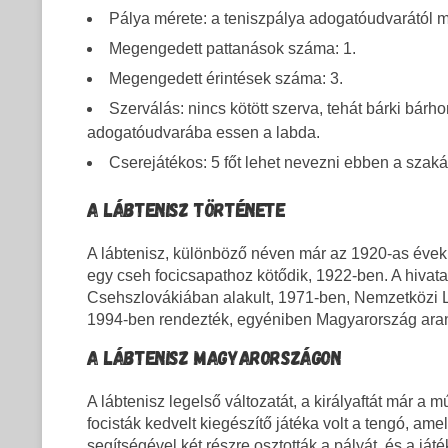
Pálya mérete: a teniszpálya adogatóudvarától m
Megengedett pattanások száma: 1.
Megengedett érintések száma: 3.
Szerválás: nincs kötött szerva, tehát bárki bárh
adogatóudvarába essen a labda.
Cserejátékos: 5 főt lehet nevezni ebben a szaká
A LÁBTENISZ TÖRTÉNETE
A lábtenisz, különböző néven már az 1920-as évekb
egy cseh focicsapathoz kötődik, 1922-ben. A hivata
Csehszlovákiában alakult, 1971-ben, Nemzetközi L
1994-ben rendezték, egyéniben Magyarország aran
A LÁBTENISZ MAGYARORSZÁGON
A lábtenisz legelső változatát, a királyaftát már a 
focisták kedvelt kiegészítő játéka volt a tengó, ame
segítségével két részre osztották a pályát, és a já