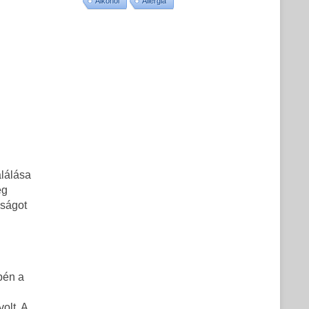
Alkohol
Allergia
alálása
ég
kságot
epén a
olt. A