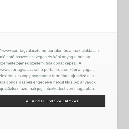
A www.sportagvalaszto.hu portálon és annak aloldalain
található összes szöveges és képi anyag a honlap
üzemeltetőjének szellemi tulajdonát képezi. A
www.sportagvalaszto.hu portál írott és képi anyagait
elektronikus vagy nyomtatott formában újraközölni a
tulajdonos írásbeli engedélye nélkül tilos. Az anyagok
újraközlése azonnali jogi intézkedést von maga után.
ADATVÉDELMI SZABÁLYZAT