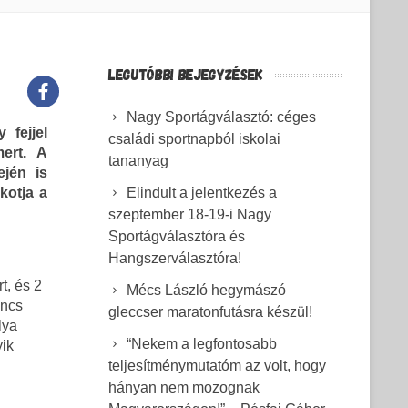
LEGUTÓBBI BEJEGYZÉSEK
Nagy Sportágválasztó: céges
 fejjel
családi sportnapból iskolai
mert. A
tananyag
ején is
kotja a
Elindult a jelentkezés a
szeptember 18-19-i Nagy
Sportágválasztóra és
Hangszerválasztóra!
t, és 2
Mécs László hegymászó
incs
gleccser maratonfutásra készül!
lya
“Nekem a legfontosabb
yik
teljesítménymutatóm az volt, hogy
hányan nem mozognak