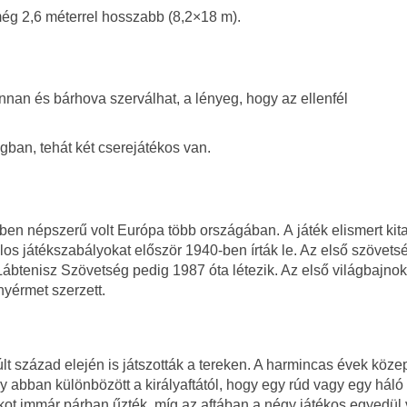
ég 2,6 méterrel hosszabb (8,2×18 m).
onnan és bárhova szerválhat, a lényeg, hogy az ellenfél
gban, tehát két cserejátékos van.
en népszerű volt Európa több országában. A játék elismert kit
los játékszabályokat először 1940-ben írták le. Az első szövets
ábtenisz Szövetség pedig 1987 óta létezik. Az első világbajno
yérmet szerzett.
múlt század elején is játszották a tereken. A harmincas évek köz
ly abban különbözött a királyaftától, hogy egy rúd vagy egy háló
tékot immár párban űzték, míg az aftában a négy játékos egyedül v