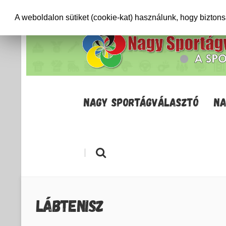
+36706471652
info@sportagvalaszto.hu
A weboldalon sütiket (cookie-kat) használunk, hogy bizton
NAGY SPORTÁGVÁLASZTÓ
NA
|
LÁBTENISZ