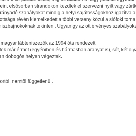
n, elsősorban strandokon kezdtek el szervezni nyílt vagy zártk
irányadó szabályokat mindig a helyi sajátosságokhoz igazítva a
ttsága révén kiemelkedett a többi verseny közül a siófoki torna
iszbajnokoknak tekinteni. Ugyanígy az ott érvényes szabályoka
 magyar lábteniszezők az 1994 óta rendezett
 már érmet (egyéniben és hármasban aranyat is), sőt, két ol
ban dobogós helyen végeztek.
rtól, nemtől függetlenül.