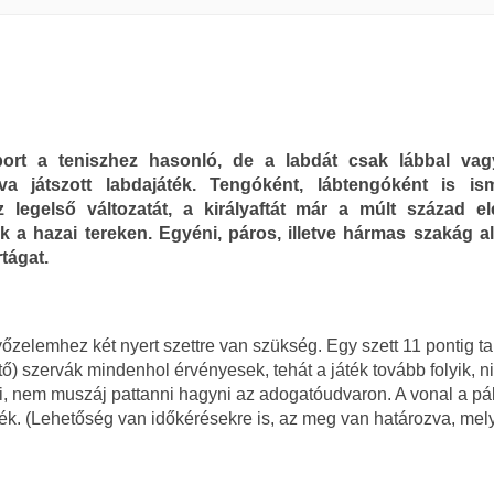
ort a teniszhez hasonló, de a labdát csak lábbal vagy
tva játszott labda­játék. Tengóként, lábtengóként is is
z legelső változatát, a királyaftát már a múlt század el
ák a hazai tereken. Egyéni, páros, illetve hármas szakág al
tágat.
elemhez két nyert szettre van szükség. Egy szett 11 pontig tar
ntő) szervák mindenhol érvényesek, tehát a játék tovább folyik, n
ni, nem muszáj pattanni hagyni az adogatóudvaron. A vonal a pá
áték. (Lehetőség van időkérésekre is, az meg van határozva, mel