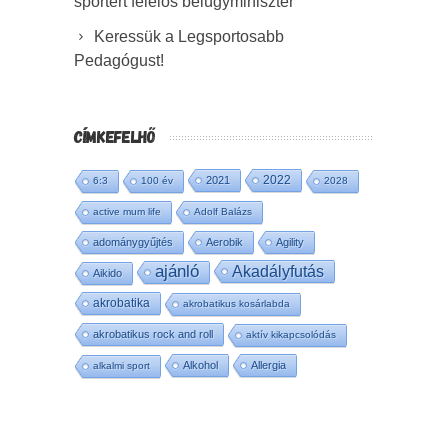
sportért felelős belügyminiszter
Keressük a Legsportosabb
Pedagógust!
CÍMKEFELHŐ
2022
2021
6:3
100 év
2028
active mum life
Adolf Balázs
adománygyűjtés
Aerobik
Agility
ajánló
Akadályfutás
Aikido
akrobatika
akrobatikus kosárlabda
akrobatikus rock and roll
aktív kikapcsolódás
Alkohol
Allergia
alkalmi sport