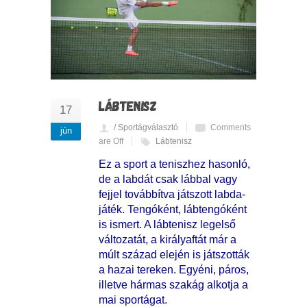
LÁBTENISZ
17
/ Sportágválasztó
Comments
jún
are Off
Lábtenisz
Ez a sport a teniszhez hasonló,
de a labdát csak lábbal vagy
fejjel továbbítva játszott labda­
játék. Tengóként, lábtengóként
is ismert. A lábtenisz legelső
változatát, a királyaftát már a
múlt század elején is játszották
a hazai tereken. Egyéni, páros,
illetve hármas szakág alkotja a
mai sportágat.