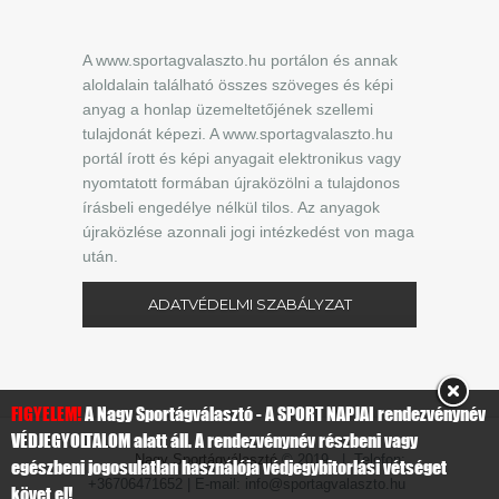
A www.sportagvalaszto.hu portálon és annak
aloldalain található összes szöveges és képi
anyag a honlap üzemeltetőjének szellemi
tulajdonát képezi. A www.sportagvalaszto.hu
portál írott és képi anyagait elektronikus vagy
nyomtatott formában újraközölni a tulajdonos
írásbeli engedélye nélkül tilos. Az anyagok
újraközlése azonnali jogi intézkedést von maga
után.
ADATVÉDELMI SZABÁLYZAT
FIGYELEM!
A Nagy Sportágválasztó - A SPORT NAPJAI rendezvénynév
VÉDJEGYOLTALOM alatt áll. A rendezvénynév részbeni vagy
Nagy Sportágválasztó
© 2019 | Telefon:
egészbeni jogosulatlan használója védjegybitorlási vétséget
+36706471652 | E-mail: info@sportagvalaszto.hu
követ el!