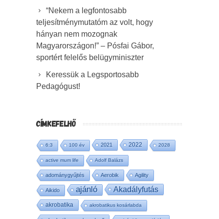
“Nekem a legfontosabb
teljesítménymutatóm az volt, hogy
hányan nem mozognak
Magyarországon!” – Pósfai Gábor,
sportért felelős belügyminiszter
Keressük a Legsportosabb
Pedagógust!
CÍMKEFELHŐ
2022
2021
6:3
100 év
2028
active mum life
Adolf Balázs
adománygyűjtés
Aerobik
Agility
ajánló
Akadályfutás
Aikido
akrobatika
akrobatikus kosárlabda