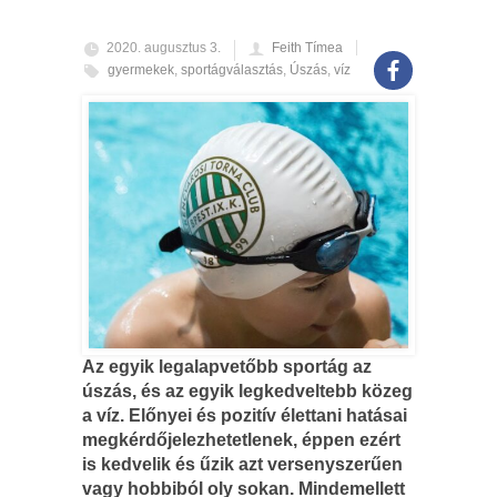
2020. augusztus 3.
Feith Tímea
gyermekek
,
sportágválasztás
,
Úszás
,
víz
Az egyik legalapvetőbb sportág az
úszás, és az egyik legkedveltebb közeg
a víz. Előnyei és pozitív élettani hatásai
megkérdőjelezhetetlenek, éppen ezért
is kedvelik és űzik azt versenyszerűen
vagy hobbiból oly sokan. Mindemellett