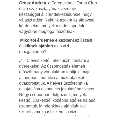
Orosz Andrea
, a Ferencvárosi Torna Club
úszó szakosztályának vezetője
készséggel állt rendelkezésünkre, hogy
választ adjon Nekünk azokra az alapvető
kérdésekre, melyek minden sportolni
vágyóban megfogalmazódnak.
Mikortól érdemes elkezdeni
az úszást,
és
kiknek ajánlott
ez a vízi
mozgásforma?
„4 – 5 éves kortól lehet úszni tanítani a
gyerekeket. Az úszómozgás elemeit
először nagy vonalakban tanítjuk, majd
állandóan finomítva a mozdulatokat
gyakoroltatjuk. A helyes úszótechnika
elsajátítása a kondíció javulásához vezet.
Négy csoportban dolgozunk, melyek:
kezdő, újrakezdő, középhaladó és haladó
csoportok. Mindenkinek ajánljuk, aki
szereti a mozgást, szereti a vizet.