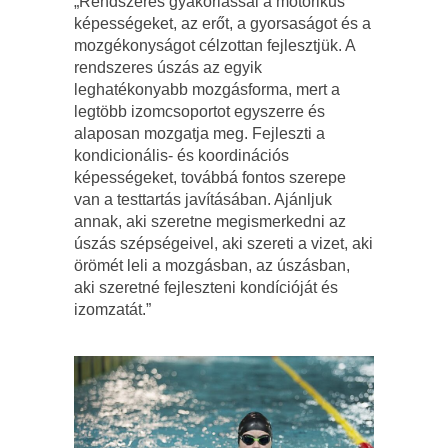
„Rendszeres gyakorlással a motorikus
képességeket, az erőt, a gyorsaságot és a
mozgékonyságot célzottan fejlesztjük. A
rendszeres úszás az egyik
leghatékonyabb mozgásforma, mert a
legtöbb izomcsoportot egyszerre és
alaposan mozgatja meg. Fejleszti a
kondicionális- és koordinációs
képességeket, továbbá fontos szerepe
van a testtartás javításában. Ajánljuk
annak, aki szeretne megismerkedni az
úszás szépségeivel, aki szereti a vizet, aki
örömét leli a mozgásban, az úszásban,
aki szeretné fejleszteni kondícióját és
izomzatát.”