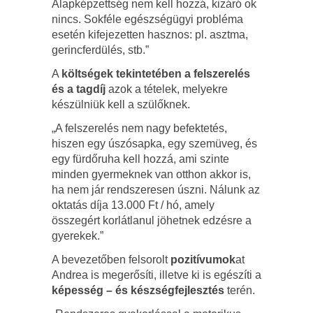
Alapképzettség nem kell hozzá, kizáró ok
nincs. Sokféle egészségügyi probléma
esetén kifejezetten hasznos: pl. asztma,
gerincferdülés, stb.”
A
költségek tekintetében a felszerelés
és a tagdíj
azok a tételek, melyekre
készülniük kell a szülőknek.
„A felszerelés nem nagy befektetés,
hiszen egy úszósapka, egy szemüveg, és
egy fürdőruha kell hozzá, ami szinte
minden gyermeknek van otthon akkor is,
ha nem jár rendszeresen úszni. Nálunk az
oktatás díja 13.000 Ft / hó, amely
összegért korlátlanul jöhetnek edzésre a
gyerekek.”
A bevezetőben felsorolt
pozitívumok
at
Andrea is megerősíti, illetve ki is egészíti a
képesség – és készségfejlesztés
terén.