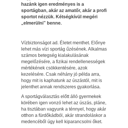
hazánk igen eredményes is a
sportágban, akár az amatőr, akár a profi
sportot nézzük. Kétségkívül megéri
„elmerülni” benne.
Vízbiztonságot ad. Életet menthet. Előnye
lehet más vízi sportág űzésének. Alkalmas
számos betegség kialakulásának
megelőzésére, a fizikai rendellenességek
mértékének csökkentésére, azok
kezelésére. Csak néhány jó példa arra,
hogy mit is kaphatunk az úszástól, mit is
jelenthet annak rendszeres gyakorlása.
A sportágválasztás előtt álló gyermekek
körében igen vonzó lehet az úszás, pláne,
ha tisztában vagyunk a ténnyel, hogy akár
otthon a fürdőkádból, akár strandoláskor a
medencéből úgy kell kiparancsolni őket.