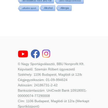
akrobatikus rock and roll
aktív kikapcsolódás
Alkohol
Allergia
alkalmi sport
© Nagy Sportágválasztó, BBU Nonprofit Kft.
Képviselő: Szemán Róbert ügyvezető
Székhely: 1106 Budapest, Maglódi út 12/b
Cégjegyzékszám: 01-09-994624
Adószám: 24186731-2-42
Bankszámlaszám: UniCredit Bank 10918001-
00000074-77290008
Cím: 1106 Budapest, Maglódi út 12/a (Merkapt
Sportközpont)