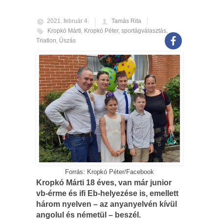
2021. február 4.
Tamás Rita
Kropkó Márti
,
Kropkó Péter
,
sportágválasztás
,
Triatlon
,
Úszás
Forrás: Kropkó Péter/Facebook
Kropkó Márti 18 éves, van már junior
vb-érme és ifi Eb-helyezése is, emellett
három nyelven – az anyanyelvén kívül
angolul és németül – beszél.