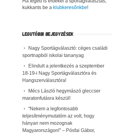
Ha téged is érdekel a sportágválasztás,
kukkants be a
klubkeresőnkbe
!
LEGUTÓBBI BEJEGYZÉSEK
Nagy Sportágválasztó: céges családi
sportnapból iskolai tananyag
Elindult a jelentkezés a szeptember
18-19-i Nagy Sportágválasztóra és
Hangszerválasztóra!
Mécs László hegymászó gleccser
maratonfutásra készül!
“Nekem a legfontosabb
teljesítménymutatóm az volt, hogy
hányan nem mozognak
Magyarországon!” – Pósfai Gábor,