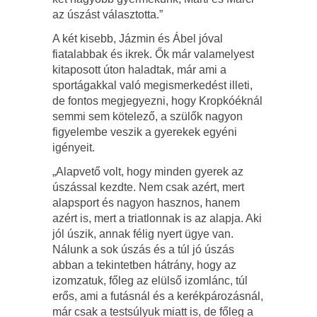
az úszást választotta.”
A két kisebb, Jázmin és Ábel jóval
fiatalabbak és ikrek. Ők már valamelyest
kitaposott úton haladtak, már ami a
sportágakkal való megismerkedést illeti,
de fontos megjegyezni, hogy Kropkóéknál
semmi sem kötelező, a szülők nagyon
figyelembe veszik a gyerekek egyéni
igényeit.
„Alapvető volt, hogy minden gyerek az
úszással kezdte. Nem csak azért, mert
alapsport és nagyon hasznos, hanem
azért is, mert a triatlonnak is az alapja. Aki
jól úszik, annak félig nyert ügye van.
Nálunk a sok úszás és a túl jó úszás
abban a tekintetben hátrány, hogy az
izomzatuk, főleg az elülső izomlánc, túl
erős, ami a futásnál és a kerékpározásnál,
már csak a testsúlyuk miatt is, de főleg a