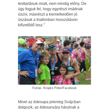
testtartásuk miatt, nem mindig előny. De
úgy fogjuk fel, hogy egyrészt imádnak
úszni, másrészt a kiemelkedően jó
úszásuk a triatlonban hosszútávon
kifizetődő lesz.”
Forrás: Kropkó Péter/Facebook
Mivel az édesapa jelenleg Svájcban
dolgozik, az édesanyára hárulnak a