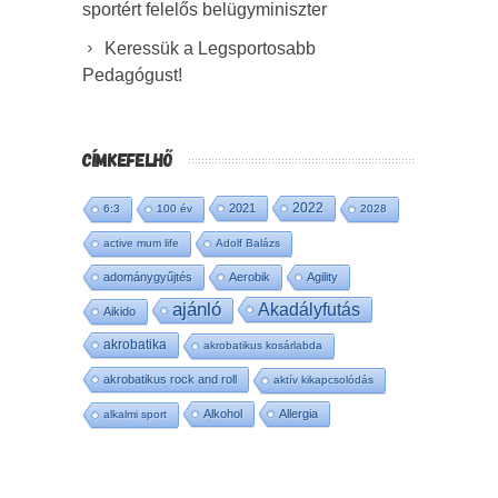
sportért felelős belügyminiszter
Keressük a Legsportosabb
Pedagógust!
CÍMKEFELHŐ
2022
2021
6:3
100 év
2028
active mum life
Adolf Balázs
adománygyűjtés
Aerobik
Agility
ajánló
Akadályfutás
Aikido
akrobatika
akrobatikus kosárlabda
akrobatikus rock and roll
aktív kikapcsolódás
Alkohol
Allergia
alkalmi sport