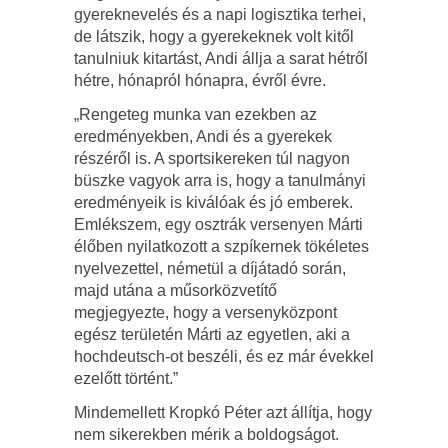
gyereknevelés és a napi logisztika terhei,
de látszik, hogy a gyerekeknek volt kitől
tanulniuk kitartást, Andi állja a sarat hétről
hétre, hónapról hónapra, évről évre.
„Rengeteg munka van ezekben az
eredményekben, Andi és a gyerekek
részéről is. A sportsikereken túl nagyon
büszke vagyok arra is, hogy a tanulmányi
eredményeik is kiválóak és jó emberek.
Emlékszem, egy osztrák versenyen Márti
élőben nyilatkozott a szpíkernek tökéletes
nyelvezettel, németül a díjátadó során,
majd utána a műsorközvetítő
megjegyezte, hogy a versenyközpont
egész területén Márti az egyetlen, aki a
hochdeutsch-ot beszéli, és ez már évekkel
ezelőtt történt.”
Mindemellett Kropkó Péter azt állítja, hogy
nem sikerekben mérik a boldogságot.