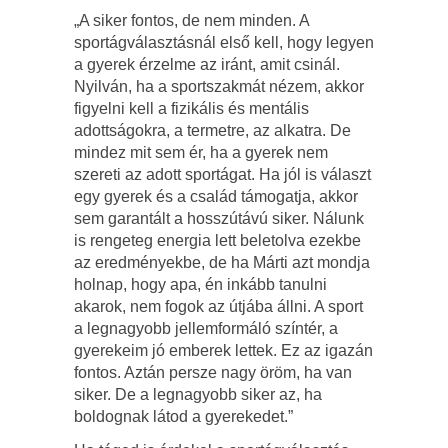
„A siker fontos, de nem minden. A
sportágválasztásnál első kell, hogy legyen
a gyerek érzelme az iránt, amit csinál.
Nyilván, ha a sportszakmát nézem, akkor
figyelni kell a fizikális és mentális
adottságokra, a termetre, az alkatra. De
mindez mit sem ér, ha a gyerek nem
szereti az adott sportágat. Ha jól is választ
egy gyerek és a család támogatja, akkor
sem garantált a hosszútávú siker. Nálunk
is rengeteg energia lett beletolva ezekbe
az eredményekbe, de ha Márti azt mondja
holnap, hogy apa, én inkább tanulni
akarok, nem fogok az útjába állni. A sport
a legnagyobb jellemformáló színtér, a
gyerekeim jó emberek lettek. Ez az igazán
fontos. Aztán persze nagy öröm, ha van
siker. De a legnagyobb siker az, ha
boldognak látod a gyerekedet.”