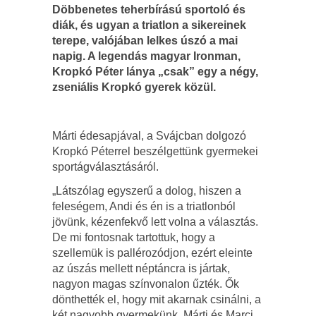
Döbbenetes teherbírású sportoló és
diák, és ugyan a triatlon a sikereinek
terepe, valójában lelkes úszó a mai
napig. A legendás magyar Ironman,
Kropkó Péter lánya „csak” egy a négy,
zseniális Kropkó gyerek közül.
Márti édesapjával, a Svájcban dolgozó
Kropkó Péterrel beszélgettünk gyermekei
sportágválasztásáról.
„Látszólag egyszerű a dolog, hiszen a
feleségem, Andi és én is a triatlonból
jövünk, kézenfekvő lett volna a választás.
De mi fontosnak tartottuk, hogy a
szellemük is pallérozódjon, ezért eleinte
az úszás mellett néptáncra is jártak,
nagyon magas színvonalon űzték. Ők
dönthették el, hogy mit akarnak csinálni, a
két nagyobb gyermekünk, Márti és Marci