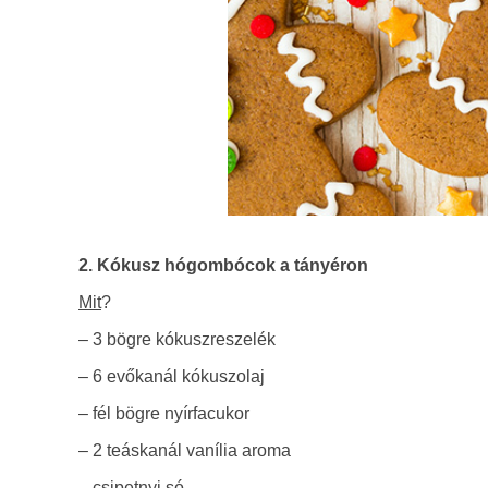
2. Kókusz hógombócok a tányéron
Mit
?
– 3 bögre kókuszreszelék
– 6 evőkanál kókuszolaj
– fél bögre nyírfacukor
– 2 teáskanál vanília aroma
– csipetnyi só