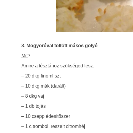
3. Mogyoróval töltött mákos golyó
Mit
?
Amire a tésztához szükséged lesz:
– 20 dkg finomliszt
– 10 dkg mák (darált)
– 8 dkg vaj
– 1 db tojás
– 10 csepp édesítőszer
– 1 citromból, reszelt citromhéj