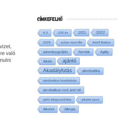
CÍMKEFELHŐ
2022
2021
6:3
100 év
2028
active mum life
Adolf Balázs
vizet,
adománygyűjtés
Aerobik
Agility
re való
nulni
ajánló
Aikido
Akadályfutás
akrobatika
akrobatikus kosárlabda
akrobatikus rock and roll
aktív kikapcsolódás
alkalmi sport
Alkohol
Allergia