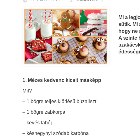
2019. december 9.
Malinkó Luca
Mi a leg
sütik. Mi
hogy ne 
A szinte
szakácsk
édességr
1. Mézes kedvenc kicsit másképp
Mit
?
– 1 bögre teljes kiőrlésű búzaliszt
– 1 bögre zabkorpa
– kevés fahéj
– késhegynyi szódabikarbóna