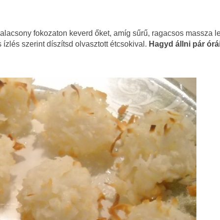
alacsony fokozaton keverd őket, amíg sűrű, ragacsos massza l
zlés szerint díszítsd olvasztott étcsokival.
Hagyd állni pár órá