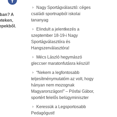
Nagy Sportágválasztó: céges
családi sportnapból iskolai
yban? A
tananyag
pteken,
epekből.
Elindult a jelentkezés a
szeptember 18-19-i Nagy
Sportágválasztóra és
Hangszerválasztóra!
Mécs László hegymászó
gleccser maratonfutásra készül!
“Nekem a legfontosabb
teljesítménymutatóm az volt, hogy
hányan nem mozognak
Magyarországon!” – Pósfai Gábor,
sportért felelős belügyminiszter
Keressük a Legsportosabb
Pedagógust!