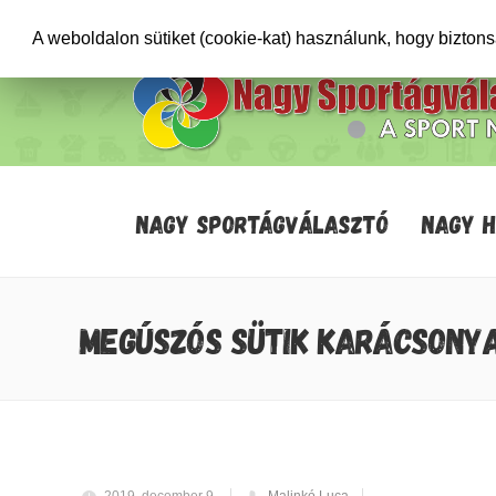
+36706471652
info@sportagvalaszto.hu
A weboldalon sütiket (cookie-kat) használunk, hogy bizton
NAGY SPORTÁGVÁLASZTÓ
NAGY 
MEGÚSZÓS SÜTIK KARÁCSONY