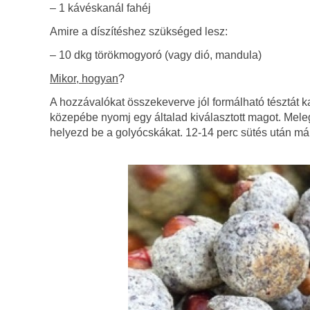
– 1 kávéskanál fahéj
Amire a díszítéshez szükséged lesz:
– 10 dkg törökmogyoró (vagy dió, mandula)
Mikor, hogyan
?
A hozzávalókat összekeverve jól formálható tésztát 
közepébe nyomj egy általad kiválasztott magot. Melegí
helyezd be a golyócskákat. 12-14 perc sütés után má