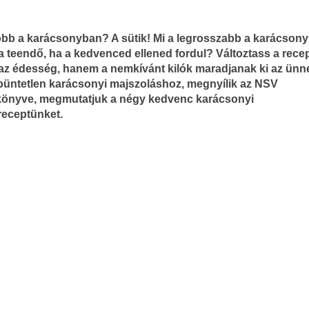
jobb a karácsonyban? A sütik! Mi a legrosszabb a karácson
 a teendő, ha a kedvenced ellened fordul? Változtass a rece
az édesség, hanem a nemkívánt kilók maradjanak ki az ünn
 büntetlen karácsonyi majszoláshoz, megnyílik az NSV
önyve, megmutatjuk a négy kedvenc karácsonyi
eceptünket.