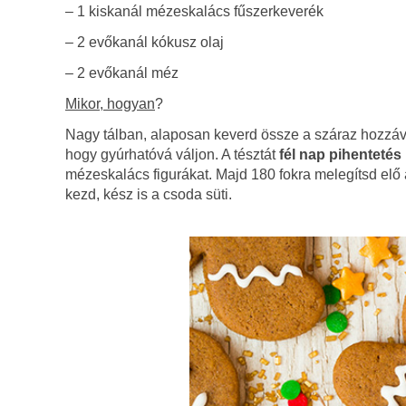
– 1 kiskanál mézeskalács fűszerkeverék
– 2 evőkanál kókusz olaj
– 2 evőkanál méz
Mikor, hogyan
?
Nagy tálban, alaposan keverd össze a száraz hozzával
hogy gyúrhatóvá váljon. A tésztát
fél nap pihentetés
mézeskalács figurákat. Majd 180 fokra melegítsd elő 
kezd, kész is a csoda süti.