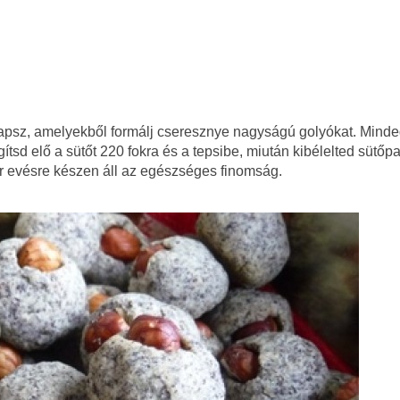
kapsz, amelyekből formálj cseresznye nagyságú golyókat. Mind
tsd elő a sütőt 220 fokra és a tepsibe, miután kibélelted sütőpa
r evésre készen áll az egészséges finomság.