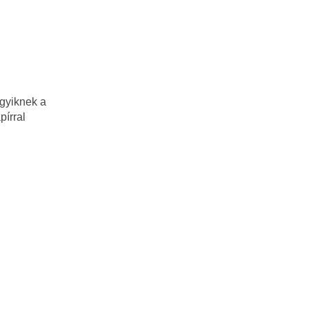
egyiknek a
pírral