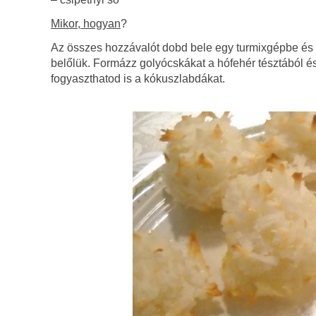
Mikor, hogyan
?
Az összes hozzávalót dobd bele egy turmixgépbe és 
belőlük. Formázz golyócskákat a hófehér tésztából és í
fogyaszthatod is a kókuszlabdákat.