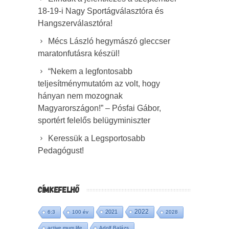
18-19-i Nagy Sportágválasztóra és
Hangszerválasztóra!
Mécs László hegymászó gleccser
maratonfutásra készül!
“Nekem a legfontosabb
teljesítménymutatóm az volt, hogy
hányan nem mozognak
Magyarországon!” – Pósfai Gábor,
sportért felelős belügyminiszter
Keressük a Legsportosabb
Pedagógust!
CÍMKEFELHŐ
2022
2021
6:3
100 év
2028
active mum life
Adolf Balázs