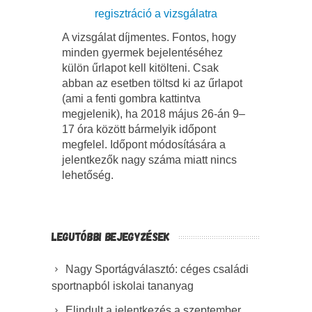
regisztráció a vizsgálatra
A vizsgálat díjmentes. Fontos, hogy
minden gyermek bejelentéséhez
külön űrlapot kell kitölteni. Csak
abban az esetben töltsd ki az űrlapot
(ami a fenti gombra kattintva
megjelenik), ha 2018 május 26-án 9–
17 óra között bármelyik időpont
megfelel. Időpont módosítására a
jelentkezők nagy száma miatt nincs
lehetőség.
LEGUTÓBBI BEJEGYZÉSEK
Nagy Sportágválasztó: céges családi
sportnapból iskolai tananyag
Elindult a jelentkezés a szeptember