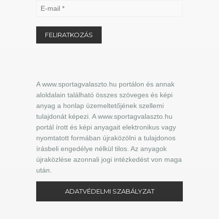
A www.sportagvalaszto.hu portálon és annak
aloldalain található összes szöveges és képi
anyag a honlap üzemeltetőjének szellemi
tulajdonát képezi. A www.sportagvalaszto.hu
portál írott és képi anyagait elektronikus vagy
nyomtatott formában újraközölni a tulajdonos
írásbeli engedélye nélkül tilos. Az anyagok
újraközlése azonnali jogi intézkedést von maga
után.
ADATVÉDELMI SZABÁLYZAT