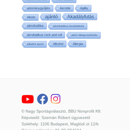
adománygyűjtés
Aerobik
Agility
ajánló
Akadályfutás
Aikido
akrobatika
akrobatikus kosárlabda
akrobatikus rock and roll
aktív kikapcsolódás
Alkohol
Allergia
alkalmi sport
© Nagy Sportágválasztó, BBU Nonprofit Kft.
Képviselő: Szemán Róbert ügyvezető
Székhely: 1106 Budapest, Maglódi út 12/b