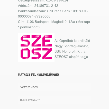
Cégjegyzékszám: 01-09-994624
Adószám: 24186731-2-42
Bankszámlaszám: UniCredit Bank 10918001-
00000074-77290008
Cím: 1106 Budapest, Maglódi út 12/a (Merkapt
Sportközpont)
Az Ötpróbát koordináló
Nagy Sportágválasztó,
BBU Nonprofit Kft. a
SZEOSZ alapító tagja.
IRATKOZZ FEL HÍRLEVELÜNKRE!