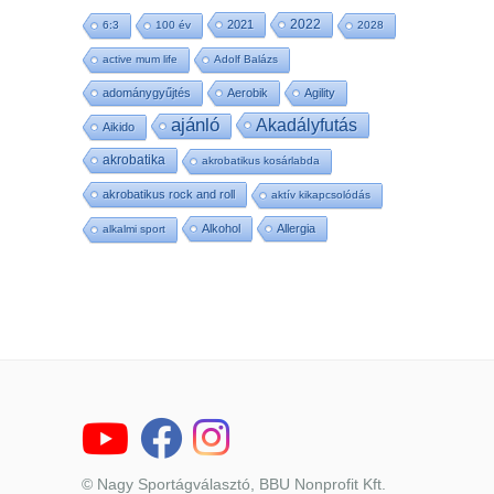
2022
2021
6:3
100 év
2028
active mum life
Adolf Balázs
adománygyűjtés
Aerobik
Agility
ajánló
Akadályfutás
Aikido
akrobatika
akrobatikus kosárlabda
akrobatikus rock and roll
aktív kikapcsolódás
Alkohol
Allergia
alkalmi sport
© Nagy Sportágválasztó, BBU Nonprofit Kft.