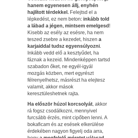
hanem egyenesen állj, enyhén
hajlított térdekkel.
Felejtsd el a
lépkedést, ez nem beton:
inkább told
a lábad a jégen, mintsem emelgesd
!
Kisebb az esély az esésre, ha nem
teszed zsebre a kezedet, hiszen
a
karjaiddal tudsz egyensúlyozni
.
Inkább vedd elő a kesztyűdet, ha
fáznak a kezeid. Mindenképpen tartsd
szabadon őket, ne egyél-igyál
mozgás közben, mert egyrészt
félrenyelhetsz, másrészt ha elejtesz
valamit, akkor mások
keresztüleshetnek rajta.
Ha először húzol korcsolyát
, akkor
rá fogsz csodálkozni, mennyivel
furcsább érzés, mint cipőben lenni. A
bokaficam és az esések elkerülése
érdekében nagyon figyelj oda arra,
hogy
a megfelelő méretet válaszd
,