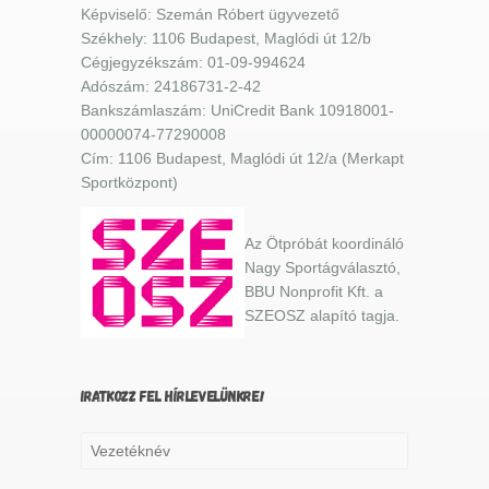
Képviselő: Szemán Róbert ügyvezető
Székhely: 1106 Budapest, Maglódi út 12/b
Cégjegyzékszám: 01-09-994624
Adószám: 24186731-2-42
Bankszámlaszám: UniCredit Bank 10918001-
00000074-77290008
Cím: 1106 Budapest, Maglódi út 12/a (Merkapt
Sportközpont)
Az Ötpróbát koordináló
Nagy Sportágválasztó,
BBU Nonprofit Kft. a
SZEOSZ alapító tagja.
IRATKOZZ FEL HÍRLEVELÜNKRE!