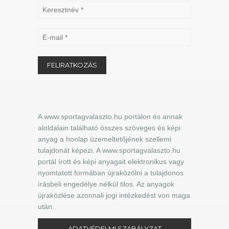
A www.sportagvalaszto.hu portálon és annak
aloldalain található összes szöveges és képi
anyag a honlap üzemeltetőjének szellemi
tulajdonát képezi. A www.sportagvalaszto.hu
portál írott és képi anyagait elektronikus vagy
nyomtatott formában újraközölni a tulajdonos
írásbeli engedélye nélkül tilos. Az anyagok
újraközlése azonnali jogi intézkedést von maga
után.
ADATVÉDELMI SZABÁLYZAT