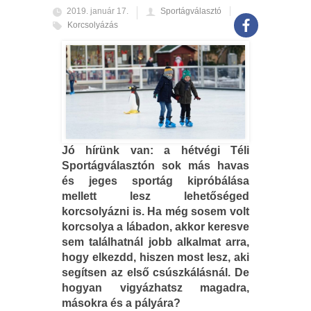
2019. január 17.
Sportágválasztó
Korcsolyázás
Jó hírünk van: a hétvégi Téli
Sportágválasztón sok más havas
és jeges sportág kipróbálása
mellett lesz lehetőséged
korcsolyázni is. Ha még sosem volt
korcsolya a lábadon, akkor keresve
sem találhatnál jobb alkalmat arra,
hogy elkezdd, hiszen most lesz, aki
segítsen az első csúszkálásnál. De
hogyan vigyázhatsz magadra,
másokra és a pályára?