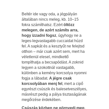
Beltér ide vagy oda, a jégpályán
általában nincs meleg, kb. 10–15
fokra számíthatsz. Ezért
öltözz
melegen, de azért számíts arra,
hogy izzadni fogsz
, úgyhogy ne a
leges-legvastagabb cuccaidat húzd
fel. A sapkát és a kesztyűt ne felejtsd
otthon – már csak azért sem, mert ha
véletlenül elesel, mindkettő
tompíthatja a becsapódást. A zoknid
legyen a szokottnál vastagabb,
különben a kemény korcsolya nyomni
fogja a lábadat.
A jégre csak
korcsolyában menj fel
, mert a cipő
egyrészt csúszik és balesetveszélyes,
másrészt pedig a pálya tisztaságának
megőrzése érdekében.
Csúszás közben ne görnyedj meg,