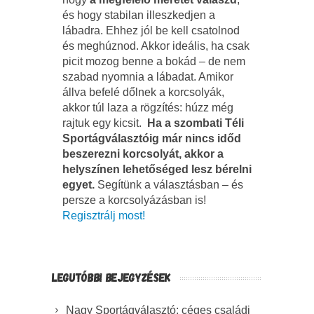
és hogy stabilan illeszkedjen a
lábadra. Ehhez jól be kell csatolnod
és meghúznod. Akkor ideális, ha csak
picit mozog benne a bokád – de nem
szabad nyomnia a lábadat. Amikor
állva befelé dőlnek a korcsolyák,
akkor túl laza a rögzítés: húzz még
rajtuk egy kicsit.
Ha a szombati Téli
Sportágválasztóig már nincs időd
beszerezni korcsolyát, akkor a
helyszínen lehetőséged lesz bérelni
egyet.
Segítünk a választásban – és
persze a korcsolyázásban is!
Regisztrálj most!
LEGUTÓBBI BEJEGYZÉSEK
Nagy Sportágválasztó: céges családi