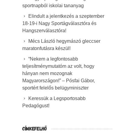
sportnapból iskolai tananyag
Elindult a jelentkezés a szeptember
18-19-i Nagy Sportágválasztóra és
Hangszerválasztóra!
Mécs László hegymászó gleccser
maratonfutásra készül!
“Nekem a legfontosabb
teljesítménymutatóm az volt, hogy
hányan nem mozognak
Magyarországon!” – Pósfai Gábor,
sportért felelős belügyminiszter
Keressük a Legsportosabb
Pedagógust!
CÍMKEFELHŐ