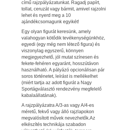
című rajzpályázatunkat. Ragadj papírt,
tollat, ceruzát vagy bármit, amivel rajzolni
lehet és nyerd meg a 10
ajándékcsomagunk egyikét!
Egy olyan figurát keresünk, amely
valahogyan kötődik tevékenységünkhöz,
egyedi (egy még nem létező figura) és
viszonylag egyszerű, könnyen
megjegyezhető, jól mutat színesen és
fekete-fehéren egyaránt, hosszútávon
használható. A pályázó opcionálisan pár
soros történetet, leírást is mellékelhet
(miért tartja az adott figurát a Nagy
Sportágválasztó rendezvény megfelelő
kabalaállatának).
A rajzpályázatra A/3-as vagy A/4-es
méretű, fekvő vagy álló rajzlapokon
megvalósított művek nevezhetők.Az
elkészítés technikája szabadon