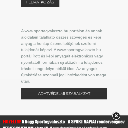
A www.sportagvalaszto.hu portálon és annak
aloldalain található összes szöveges és képi
anyag a honlap üzemeltetőjének szellemi
tulajdonát képezi. A www.sportagvalaszto.hu
portál írott és képi anyagait elektronikus vagy
nyomtatott formában újraközölni a tulajdonos
írásbeli engedélye nélkül tilos. Az anyagok
újraközlése azonnali jogi intézkedést von maga
után.
ADATVÉDELMI SZABÁLYZAT
FIGYELEM!
A Nagy Sportágválasztó - A SPORT NAPJAI rendezvénynév