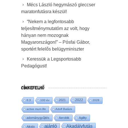
Mécs László hegymászó gleccser
maratonfutásra készül!
“Nekem a legfontosabb
teljesítménymutatóm az volt, hogy
hányan nem mozognak
Magyarországon!” – Pósfai Gábor,
sportért felelős belügyminiszter
Keressük a Legsportosabb
Pedagógust!
CÍMKEFELHŐ
2022
2021
6:3
100 év
2028
active mum life
Adolf Balázs
adománygyűjtés
Aerobik
Agility
ajánló
Akadályfutás
Aikido