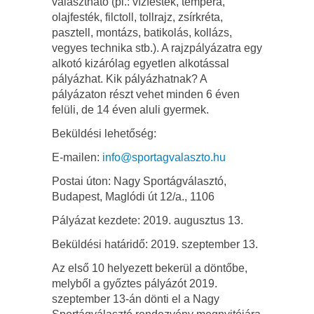
választható (pl.: vízfesték, tempera,
olajfesték, filctoll, tollrajz, zsírkréta,
pasztell, montázs, batikolás, kollázs,
vegyes technika stb.). A rajzpályázatra egy
alkotó kizárólag egyetlen alkotással
pályázhat. Kik pályázhatnak? A
pályázaton részt vehet minden 6 éven
felüli, de 14 éven aluli gyermek.
Beküldési lehetőség:
E-mailen:
info@sportagvalaszto.hu
Postai úton: Nagy Sportágválasztó,
Budapest, Maglódi út 12/a., 1106
Pályázat kezdete: 2019. augusztus 13.
Beküldési határidő: 2019. szeptember 13.
Az első 10 helyezett bekerül a döntőbe,
melyből a győztes pályázót 2019.
szeptember 13-án dönti el a Nagy