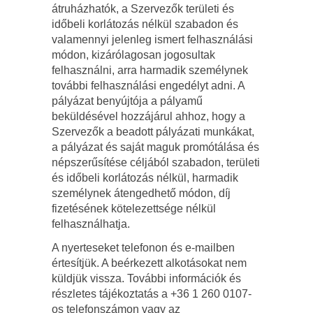
átruházhatók, a Szervezők területi és
időbeli korlátozás nélkül szabadon és
valamennyi jelenleg ismert felhasználási
módon, kizárólagosan jogosultak
felhasználni, arra harmadik személynek
további felhasználási engedélyt adni. A
pályázat benyújtója a pályamű
beküldésével hozzájárul ahhoz, hogy a
Szervezők a beadott pályázati munkákat,
a pályázat és saját maguk promótálása és
népszerűsítése céljából szabadon, területi
és időbeli korlátozás nélkül, harmadik
személynek átengedhető módon, díj
fizetésének kötelezettsége nélkül
felhasználhatja.
A nyerteseket telefonon és e-mailben
értesítjük. A beérkezett alkotásokat nem
küldjük vissza. További információk és
részletes tájékoztatás a +36 1 260 0107-
os telefonszámon vagy az