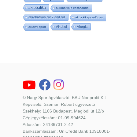
akrobatika
akrobatikus kosárlabda
akrobatikus rock and roll
aktív kikapcsolódás
Alkohol
Allergia
alkalmi sport
© Nagy Sportágválasztó, BBU Nonprofit Kft.
Képviselő: Szemán Róbert ügyvezető
Székhely: 1106 Budapest, Maglódi út 12/b
Cégjegyzékszám: 01-09-994624
Adószám: 24186731-2-42
Bankszámlaszám: UniCredit Bank 10918001-