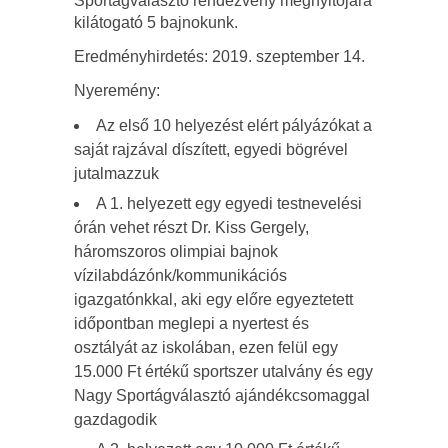
Sportágválasztó rendezvény megnyitójára
kilátogató 5 bajnokunk.
Eredményhirdetés: 2019. szeptember 14.
Nyeremény:
Az első 10 helyezést elért pályázókat a
saját rajzával díszített, egyedi bögrével
jutalmazzuk
A 1. helyezett egy egyedi testnevelési
órán vehet részt Dr. Kiss Gergely,
háromszoros olimpiai bajnok
vízilabdázónk/kommunikációs
igazgatónkkal, aki egy előre egyeztetett
időpontban meglepi a nyertest és
osztályát az iskolában, ezen felül egy
15.000 Ft értékű sportszer utalvány és egy
Nagy Sportágválasztó ajándékcsomaggal
gazdagodik