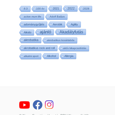
2022
2021
6:3
100 év
2028
active mum life
Adolf Balázs
adománygyűjtés
Aerobik
Agility
ajánló
Akadályfutás
Aikido
akrobatika
akrobatikus kosárlabda
akrobatikus rock and roll
aktív kikapcsolódás
Alkohol
Allergia
alkalmi sport