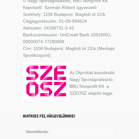
© Nagy Sportágválasztó, BBU Nonprofit Kft.
Képviselő: Szemán Róbert ügyvezető
Székhely: 1106 Budapest, Maglódi út 12/b
Cégjegyzékszám: 01-09-994624
Adószám: 24186731-2-42
Bankszámlaszám: UniCredit Bank 10918001-
00000074-77290008
Cím: 1106 Budapest, Maglódi út 12/a (Merkapt
Sportközpont)
Az Ötpróbát koordináló
Nagy Sportágválasztó,
BBU Nonprofit Kft. a
SZEOSZ alapító tagja.
IRATKOZZ FEL HÍRLEVELÜNKRE!