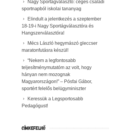
Nagy Sportágválasztó: céges családi
sportnapból iskolai tananyag
Elindult a jelentkezés a szeptember
18-19-i Nagy Sportágválasztóra és
Hangszerválasztóra!
Mécs László hegymászó gleccser
maratonfutásra készül!
“Nekem a legfontosabb
teljesítménymutatóm az volt, hogy
hányan nem mozognak
Magyarországon!” – Pósfai Gábor,
sportért felelős belügyminiszter
Keressük a Legsportosabb
Pedagógust!
CÍMKEFELHŐ