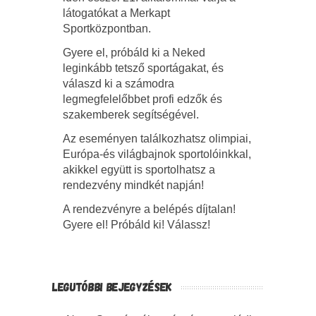
látogatókat a Merkapt
Sportközpontban.
Gyere el, próbáld ki a Neked
leginkább tetsző sportágakat, és
válaszd ki a számodra
legmegfelelőbbet profi edzők és
szakemberek segítségével.
Az eseményen találkozhatsz olimpiai,
Európa-és világbajnok sportolóinkkal,
akikkel együtt is sportolhatsz a
rendezvény mindkét napján!
A rendezvényre a belépés díjtalan!
Gyere el! Próbáld ki! Válassz!
LEGUTÓBBI BEJEGYZÉSEK