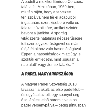
A padelt a mexikói Enrique Corcuera
találta fel Mexikóban, 1969-ben,
miután rájött, hogy a tervezett
teniszpálya nem fér el acapulcói
ingatlanán, ezért kisebbre vette és
falakat húzott köré, amiket szintén
bevont a játékba. A sportág
világszerte hatalmas népszerűségre
tett szert egyszerűségével és más
ütőjátékokhoz való hasonlóságával.
Éppen a hasonlóságok miatt úgy is
szokták emlegetni, mint „squash a
nap alatt” vagy „tenisz falakkal”.
A PADEL MAGYARORSZÁGON
A Magyar Padel Szövetség 2018.
tavaszán alakult, az első padelklub –
és egyúttal az ott, egy spanyol cég
által épített, első három hivatalos
padel versenypálya – pedig júniusban