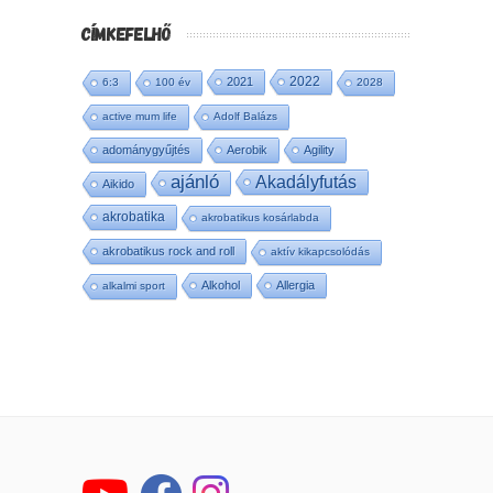
CÍMKEFELHŐ
2022
2021
6:3
100 év
2028
active mum life
Adolf Balázs
adománygyűjtés
Aerobik
Agility
ajánló
Akadályfutás
Aikido
akrobatika
akrobatikus kosárlabda
akrobatikus rock and roll
aktív kikapcsolódás
Alkohol
Allergia
alkalmi sport