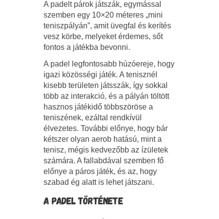
A padelt párok játszák, egymással
szemben egy 10×20 méteres „mini
teniszpályán”, amit üvegfal és kerítés
vesz körbe, melyeket érdemes, sőt
fontos a játékba bevonni.
A padel legfontosabb húzóereje, hogy
igazi közösségi játék. A tenisznél
kisebb területen játsszák, így sokkal
több az interakció, és a pályán töltött
hasznos játékidő többszöröse a
teniszének, ezáltal rendkívül
élvezetes. További előnye, hogy bár
kétszer olyan aerob hatású, mint a
tenisz, mégis kedvezőbb az ízületek
számára. A fallabdával szemben fő
előnye a páros játék, és az, hogy
szabad ég alatt is lehet játszani.
A PADEL TÖRTÉNETE