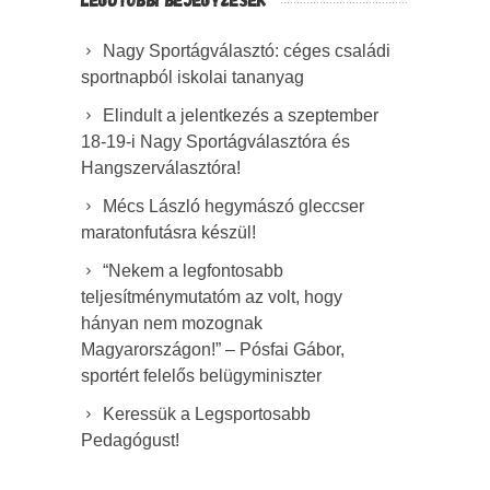
Nagy Sportágválasztó: céges családi
sportnapból iskolai tananyag
Elindult a jelentkezés a szeptember
18-19-i Nagy Sportágválasztóra és
Hangszerválasztóra!
Mécs László hegymászó gleccser
maratonfutásra készül!
“Nekem a legfontosabb
teljesítménymutatóm az volt, hogy
hányan nem mozognak
Magyarországon!” – Pósfai Gábor,
sportért felelős belügyminiszter
Keressük a Legsportosabb
Pedagógust!