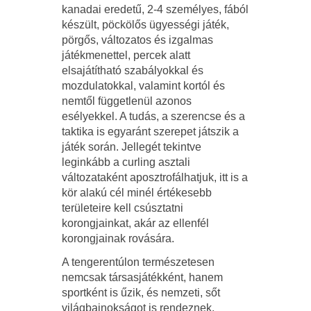
kanadai eredetű, 2-4 személyes, fából
készült, pöckölős ügyességi játék,
pörgős, változatos és izgalmas
játékmenettel, percek alatt
elsajátítható szabályokkal és
mozdulatokkal, valamint kortól és
nemtől függetlenül azonos
esélyekkel. A tudás, a szerencse és a
taktika is egyaránt szerepet játszik a
játék során. Jellegét tekintve
leginkább a curling asztali
változataként aposztrofálhatjuk, itt is a
kör alakú cél minél értékesebb
területeire kell csúsztatni
korongjainkat, akár az ellenfél
korongjainak rovására.
A tengerentúlon természetesen
nemcsak társasjátékként, hanem
sportként is űzik, és nemzeti, sőt
világbajnokságot is rendeznek.