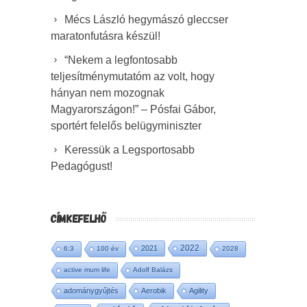
Mécs László hegymászó gleccser
maratonfutásra készül!
“Nekem a legfontosabb
teljesítménymutatóm az volt, hogy
hányan nem mozognak
Magyarországon!” – Pósfai Gábor,
sportért felelős belügyminiszter
Keressük a Legsportosabb
Pedagógust!
CÍMKEFELHŐ
2022
2021
6:3
100 év
2028
active mum life
Adolf Balázs
adománygyűjtés
Aerobik
Agility