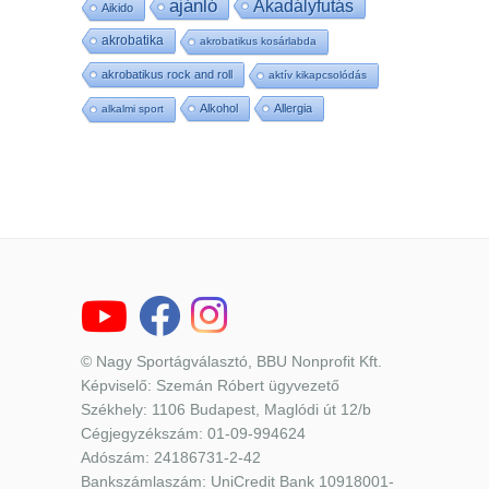
ajánló
Akadályfutás
Aikido
akrobatika
akrobatikus kosárlabda
akrobatikus rock and roll
aktív kikapcsolódás
Alkohol
Allergia
alkalmi sport
© Nagy Sportágválasztó, BBU Nonprofit Kft.
Képviselő: Szemán Róbert ügyvezető
Székhely: 1106 Budapest, Maglódi út 12/b
Cégjegyzékszám: 01-09-994624
Adószám: 24186731-2-42
Bankszámlaszám: UniCredit Bank 10918001-