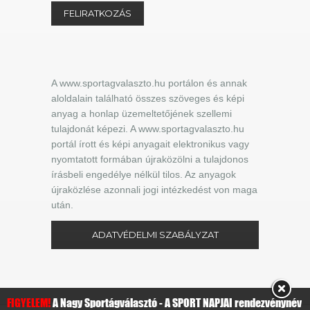
A www.sportagvalaszto.hu portálon és annak
aloldalain található összes szöveges és képi
anyag a honlap üzemeltetőjének szellemi
tulajdonát képezi. A www.sportagvalaszto.hu
portál írott és képi anyagait elektronikus vagy
nyomtatott formában újraközölni a tulajdonos
írásbeli engedélye nélkül tilos. Az anyagok
újraközlése azonnali jogi intézkedést von maga
után.
ADATVÉDELMI SZABÁLYZAT
FIGYELEM!
A Nagy Sportágválasztó - A SPORT NAPJAI rendezvénynév