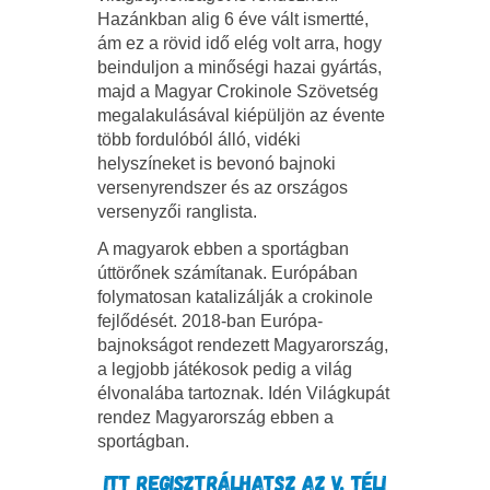
Hazánkban alig 6 éve vált ismertté,
ám ez a rövid idő elég volt arra, hogy
beinduljon a minőségi hazai gyártás,
majd a Magyar Crokinole Szövetség
megalakulásával kiépüljön az évente
több fordulóból álló, vidéki
helyszíneket is bevonó bajnoki
versenyrendszer és az országos
versenyzői ranglista.
A magyarok ebben a sportágban
úttörőnek számítanak. Európában
folymatosan katalizálják a crokinole
fejlődését. 2018-ban Európa-
bajnokságot rendezett Magyarország,
a legjobb játékosok pedig a világ
élvonalába tartoznak. Idén Világkupát
rendez Magyarország ebben a
sportágban.
ITT REGISZTRÁLHATSZ AZ V. TÉLI