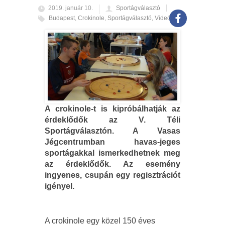
2019. január 10.
Sportágválasztó
Budapest
,
Crokinole
,
Sportágválasztó
,
Videó
A crokinole-t is kipróbálhatják az
érdeklődők az V. Téli
Sportágválasztón. A Vasas
Jégcentrumban havas-jeges
sportágakkal ismerkedhetnek meg
az érdeklődők. Az esemény
ingyenes, csupán egy regisztrációt
igényel.
A crokinole egy közel 150 éves