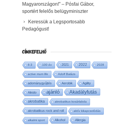
Magyarországon!” – Pósfai Gábor,
sportért felelős belügyminiszter
Keressük a Legsportosabb
Pedagógust!
CÍMKEFELHŐ
2022
2021
6:3
100 év
2028
active mum life
Adolf Balázs
adománygyűjtés
Aerobik
Agility
ajánló
Akadályfutás
Aikido
akrobatika
akrobatikus kosárlabda
akrobatikus rock and roll
aktív kikapcsolódás
Alkohol
Allergia
alkalmi sport