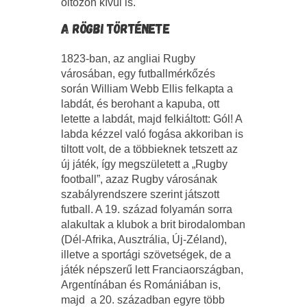
öltözőn kívül is.
A RÖGBI TÖRTÉNETE
1823-ban, az angliai Rugby
városában, egy futballmérkőzés
során William Webb Ellis felkapta a
labdát, és berohant a kapuba, ott
letette a labdát, majd felkiáltott: Gól! A
labda kézzel való fogása akkoriban is
tiltott volt, de a többieknek tetszett az
új játék, így megszületett a „Rugby
football”, azaz Rugby városának
szabályrendszere szerint játszott
futball. A 19. század folyamán sorra
alakultak a klubok a brit birodalomban
(Dél-Afrika, Ausztrália, Új-Zéland),
illetve a sportági szövetségek, de a
játék népszerű lett Franciaországban,
Argentínában és Romániában is,
majd a 20. században egyre több