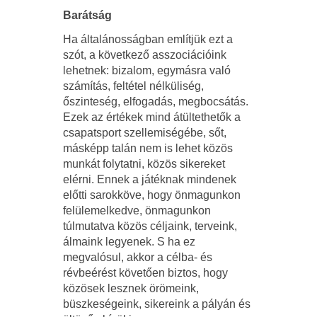
Barátság
Ha általánosságban említjük ezt a
szót, a következő asszociációink
lehetnek: bizalom, egymásra való
számítás, feltétel nélküliség,
őszinteség, elfogadás, megbocsátás.
Ezek az értékek mind átültethetők a
csapatsport szellemiségébe, sőt,
másképp talán nem is lehet közös
munkát folytatni, közös sikereket
elérni. Ennek a játéknak mindenek
előtti sarokköve, hogy önmagunkon
felülemelkedve, önmagunkon
túlmutatva közös céljaink, terveink,
álmaink legyenek. S ha ez
megvalósul, akkor a célba- és
révbeérést követően biztos, hogy
közösek lesznek örömeink,
büszkeségeink, sikereink a pályán és