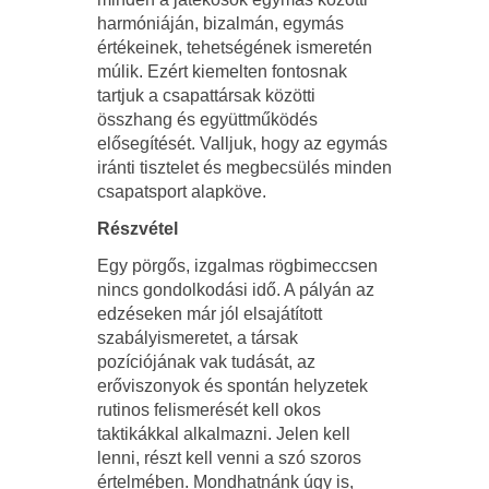
harmóniáján, bizalmán, egymás
értékeinek, tehetségének ismeretén
múlik. Ezért kiemelten fontosnak
tartjuk a csapattársak közötti
összhang és együttműködés
elősegítését. Valljuk, hogy az egymás
iránti tisztelet és megbecsülés minden
csapatsport alapköve.
Részvétel
Egy pörgős, izgalmas rögbimeccsen
nincs gondolkodási idő. A pályán az
edzéseken már jól elsajátított
szabályismeretet, a társak
pozíciójának vak tudását, az
erőviszonyok és spontán helyzetek
rutinos felismerését kell okos
taktikákkal alkalmazni. Jelen kell
lenni, részt kell venni a szó szoros
értelmében. Mondhatnánk úgy is,