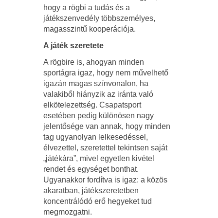
hogy a rögbi a tudás és a
játékszenvedély többszemélyes,
magasszintű kooperációja.
A játék szeretete
A rögbire is, ahogyan minden
sportágra igaz, hogy nem művelhető
igazán magas színvonalon, ha
valakiből hiányzik az iránta való
elkötelezettség. Csapatsport
esetében pedig különösen nagy
jelentősége van annak, hogy minden
tag ugyanolyan lelkesedéssel,
élvezettel, szeretettel tekintsen saját
„játékára”, mivel egyetlen kivétel
rendet és egységet bonthat.
Ugyanakkor fordítva is igaz: a közös
akaratban, játékszeretetben
koncentrálódó erő hegyeket tud
megmozgatni.