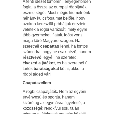
A fenti idézet tömören, lényegretörően
foglalja össze az európai rögbijáték
eszmeiségét. Most mégis kiemelnénk
néhány kulcsfogalmat belőle, hogy
azokon keresztül próbáljuk éreztetni
veletek a rögbi varázsát, mely egyre
több gyermeket, fiatalt, időst vonz
maga köré Magyarországon. Ha
szeretnél
csapattag
lenni, ha fontos
számodra, hogy ne csak néző, hanem
résztvevő
legyél, ha szereted,
élvezed a játékot
, és ha szeretnél új,
tartós
barátságokat
kötni, akkor a
rögbi téged vár!
Csapatszellem
A rögbi csapatjáték. Nem az egyéni
érvényesülés sportja, hanem
kizárólag az egymásra figyelésé, a
közösségé; rendkívül sok, talán
minden a játékosok egymás közötti