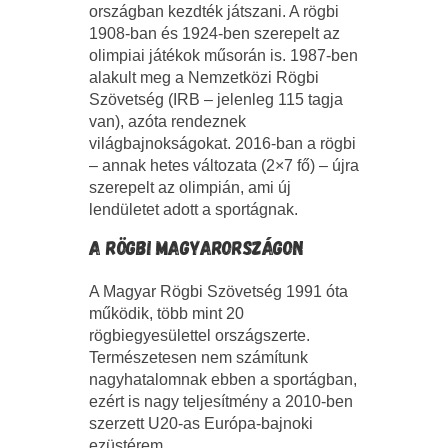
országban kezdték játszani. A rögbi
1908-ban és 1924-ben szerepelt az
olimpiai játékok műsorán is. 1987-ben
alakult meg a Nemzetközi Rögbi
Szövetség (IRB – jelenleg 115 tagja
van), azóta rendeznek
világbajnokságokat. 2016-ban a rögbi
– annak hetes változata (2×7 fő) – újra
szerepelt az olimpián, ami új
lendületet adott a sportágnak.
A RÖGBI MAGYARORSZÁGON
A Magyar Rögbi Szövetség 1991 óta
működik, több mint 20
rögbiegyesülettel országszerte.
Természetesen nem számítunk
nagyhatalomnak ebben a sportágban,
ezért is nagy teljesítmény a 2010-ben
szerzett U20-as Európa-bajnoki
ezüstérem.