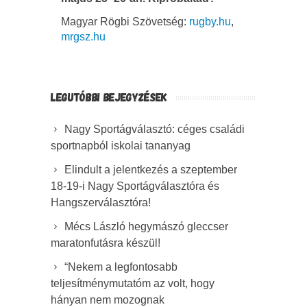
Magyar Rögbi Szövetség:
rugby.hu
,
mrgsz.hu
LEGUTÓBBI BEJEGYZÉSEK
Nagy Sportágválasztó: céges családi
sportnapból iskolai tananyag
Elindult a jelentkezés a szeptember
18-19-i Nagy Sportágválasztóra és
Hangszerválasztóra!
Mécs László hegymászó gleccser
maratonfutásra készül!
“Nekem a legfontosabb
teljesítménymutatóm az volt, hogy
hányan nem mozognak