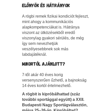
ELŐNYÖK ÉS HÁTRÁNYOK
A rögbi remek fizikai kondiciót fejleszt,
mint ahogy a kommunikációs
alapkompetenciákat is. Hátránya
viszont az ütközésekből eredő
viszonylag gyakori sérülés, de még
így sem nevezhetjük
veszélyesebbnek sok más
labdajátéknál.
MIKORTÓL AJÁNLOTT?
7-től akár 40 éves korig
versenyszerűen űzhető, a bajnokság
14 éves kortól értelmezhető.
A rögbit is
kipróbálhattad (száz
további sportággal együtt) a XXII.
Budapesti Nagy Sportágválasztón,
május 25–26-án. Kipróbáltad?