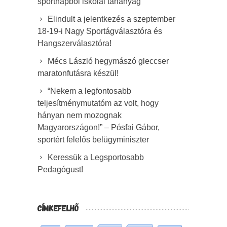
sportnapból iskolai tananyag
Elindult a jelentkezés a szeptember
18-19-i Nagy Sportágválasztóra és
Hangszerválasztóra!
Mécs László hegymászó gleccser
maratonfutásra készül!
“Nekem a legfontosabb
teljesítménymutatóm az volt, hogy
hányan nem mozognak
Magyarországon!” – Pósfai Gábor,
sportért felelős belügyminiszter
Keressük a Legsportosabb
Pedagógust!
CÍMKEFELHŐ