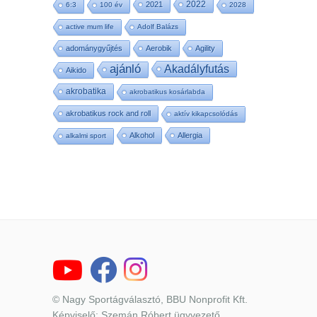
2022
2021
6:3
100 év
2028
active mum life
Adolf Balázs
adománygyűjtés
Aerobik
Agility
ajánló
Akadályfutás
Aikido
akrobatika
akrobatikus kosárlabda
akrobatikus rock and roll
aktív kikapcsolódás
Alkohol
Allergia
alkalmi sport
© Nagy Sportágválasztó, BBU Nonprofit Kft.
Képviselő: Szemán Róbert ügyvezető