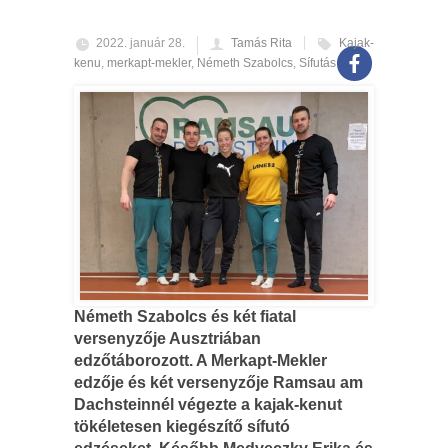
2022. január 28.
Tamás Rita
Kajak-
kenu
,
merkapt-mekler
,
Németh Szabolcs
,
Sífutás
Németh Szabolcs és két fiatal
versenyzője Ausztriában
edzőtáborozott. A Merkapt-Mekler
edzője és két versenyzője Ramsau am
Dachsteinnél végezte a kajak-kenut
tökéletesen kiegészítő sífutó