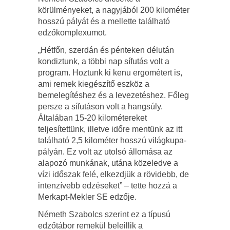
körülményeket, a nagyjából 200 kilométer
hosszú pályát és a mellette található
edzőkomplexumot.
„Hétfőn, szerdán és pénteken délután
kondiztunk, a többi nap sífutás volt a
program. Hoztunk ki kenu ergométert is,
ami remek kiegészítő eszköz a
bemelegítéshez és a levezetéshez. Főleg
persze a sífutáson volt a hangsúly.
Általában 15-20 kilométereket
teljesítettünk, illetve időre mentünk az itt
található 2,5 kilométer hosszú világkupa-
pályán. Ez volt az utolsó állomása az
alapozó munkának, utána közeledve a
vízi időszak felé, elkezdjük a rövidebb, de
intenzívebb edzéseket” – tette hozzá a
Merkapt-Mekler SE edzője.
Németh Szabolcs szerint ez a típusú
edzőtábor remekül beleillik a