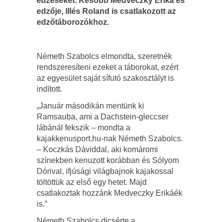
edzéseket. Később Medveczky Erika és
edzője, Illés Roland is csatlakozott az
edzőtáborozókhoz.
Németh Szabolcs elmondta, szeretnék
rendszeresíteni ezeket a táborokat, ezért
az egyesület saját sífutó szakosztályt is
indított.
„Január másodikán mentünk ki
Ramsauba, ami a Dachstein-gleccser
lábánál fekszik – mondta a
kajakkenusport.hu-nak Németh Szabolcs.
– Koczkás Dáviddal, aki komáromi
színekben kenuzott korábban és Sólyom
Dórival, ifjúsági világbajnok kajakossal
töltöttük az első egy hetet. Majd
csatlakoztak hozzánk Medveczky Erikáék
is.”
Németh Szabolcs dicsérte a