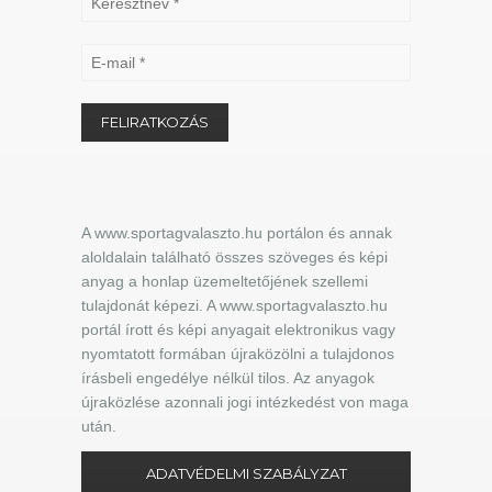
A www.sportagvalaszto.hu portálon és annak
aloldalain található összes szöveges és képi
anyag a honlap üzemeltetőjének szellemi
tulajdonát képezi. A www.sportagvalaszto.hu
portál írott és képi anyagait elektronikus vagy
nyomtatott formában újraközölni a tulajdonos
írásbeli engedélye nélkül tilos. Az anyagok
újraközlése azonnali jogi intézkedést von maga
után.
ADATVÉDELMI SZABÁLYZAT