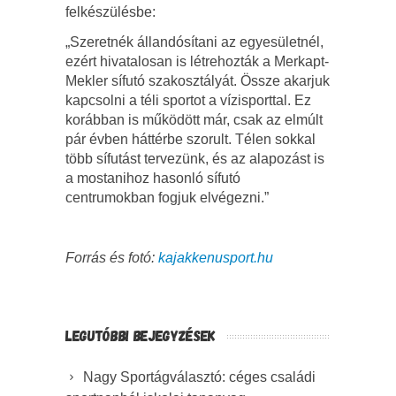
felkészülésbe:
„Szeretnék állandósítani az egyesületnél,
ezért hivatalosan is létrehozták a Merkapt-
Mekler sífutó szakosztályát. Össze akarjuk
kapcsolni a téli sportot a vízisporttal. Ez
korábban is működött már, csak az elmúlt
pár évben háttérbe szorult. Télen sokkal
több sífutást tervezünk, és az alapozást is
a mostanihoz hasonló sífutó
centrumokban fogjuk elvégezni.”
Forrás és fotó:
kajakkenusport.hu
LEGUTÓBBI BEJEGYZÉSEK
Nagy Sportágválasztó: céges családi